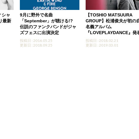
ィシャ
9月に野外で名曲
【TOSHIO MATSUURA
り最新
「September」が聴ける!?
GROUP】松浦俊夫が初の
伝説のファンクバンドがジャ
名義アルバム
ズフェスに出演決定
『LOVEPLAYDANCE』発
投稿日 : 2016.05.25
投稿日 : 2018.02.21
更新日 : 2018.09.25
更新日 : 2019.03.01