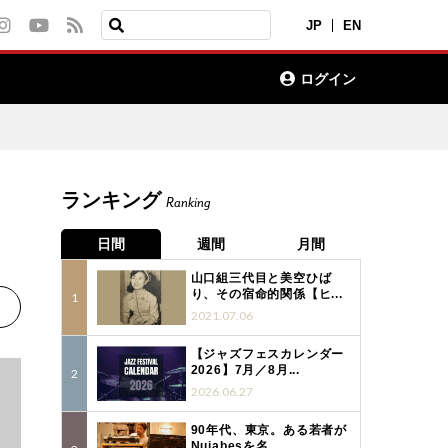
JP
EN
ログイン
ランキング
Ranking
日間
週間
月間
山口組三代目と美空ひば
り、その宿命的関係【ヒ...
2021.07.06
【ジャズフェスカレンダー
2026】7月／8月...
2026.06.27
90年代、東京。ある若者が
Nujabesを名...