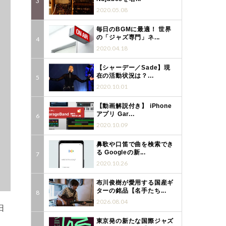
2020.05.08
毎日のBGMに最適！ 世界
の「ジャズ専門」ネ...
2020.04.18
【シャーデー／Sade】現
在の活動状況は？...
2020.10.01
【動画解説付き】 iPhone
アプリ Gar...
2020.10.09
鼻歌や口笛で曲を検索でき
る Googleの新...
2020.10.26
布川俊樹が愛用する国産ギ
ターの銘品【名手たち...
2026.08.04
日
東京発の新たな国際ジャズ