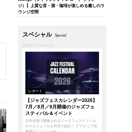
ジ）】上質な音・酒・珈琲が楽しめる癒しのラ
ウンジ空間
スペシャル
Special
投稿日 : 2026.06.27
レポート
【ジャズフェスカレンダー2026】
7月／8月／9月開催のジャズフェ
スティバル＆イベント
日本全国で開催されるジャズフェスティバル
のスケジュールを月別で紹介！ アマチュア演
奏家のエントリーを･･･