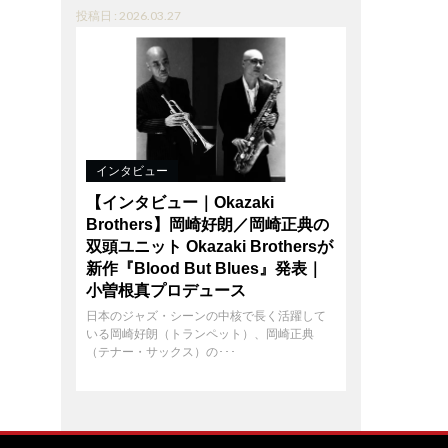
投稿日 : 2026.03.27
インタビュー
【インタビュー｜Okazaki
Brothers】岡崎好朗／岡崎正典の
双頭ユニット Okazaki Brothersが
新作『Blood But Blues』発表｜
小曽根真プロデュース
日本のジャズ・シーンの中核で長く活躍して
いる岡崎好朗（トランペット）、岡崎正典
（テナー・サックス）の･･･