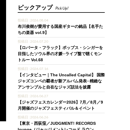
ピックアップ
Pick Up!
投稿日 : 2026.08.04
布川俊樹が愛用する国産ギターの銘品【名手た
ちの楽器 vol.9】
投稿日 : 2026.07.20
【ロバータ・フラック】ポップス・シンガーを
目指したソウル界の才媛─ライブ盤で聴くモン
トルー Vol.68
投稿日 : 2026.07.16
【インタビュー｜The Uncalled Capital】 国際
ジャズコンペの覇者が新アルバム発表─精緻な
アンサンブルと自在なジャズ話法を披露
投稿日 : 2026.06.27
【ジャズフェスカレンダー2026】7月／8月／9
月開催のジャズフェスティバル＆イベント
投稿日 : 2026.06.26
【東京・西荻窪／JUDGMENT! RECORDS
lounge（ジャッジメントレコード ラウン