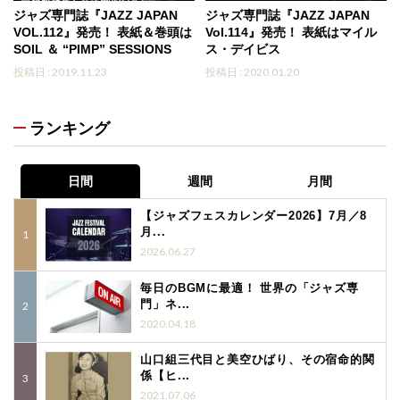
ジャズ専門誌『JAZZ JAPAN
ジャズ専門誌『JAZZ JAPAN
VOL.112』発売！ 表紙＆巻頭は
Vol.114』発売！ 表紙はマイル
SOIL ＆ “PIMP” SESSIONS
ス・デイビス
投稿日 : 2019.11.23
投稿日 : 2020.01.20
ランキング
日間
週間
月間
【ジャズフェスカレンダー2026】7月／8
月...
2026.06.27
毎日のBGMに最適！ 世界の「ジャズ専
門」ネ...
2020.04.18
山口組三代目と美空ひばり、その宿命的関
係【ヒ...
2021.07.06