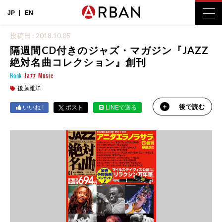
JP
EN
投稿日 : 2018.10.05
隔週間CD付きのジャズ・マガジン『JAZZ
絶対名曲コレクション』創刊
Book
Jazz
Music
後藤雅洋
後で読む
いいね !
ポスト
LINEで送る