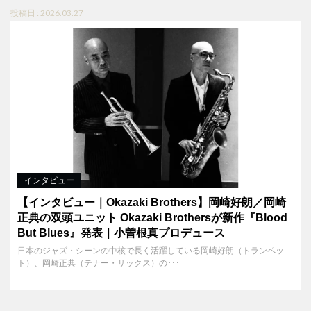
投稿日 : 2026.03.27
インタビュー
【インタビュー｜Okazaki Brothers】岡崎好朗／岡崎
正典の双頭ユニット Okazaki Brothersが新作『Blood
But Blues』発表｜小曽根真プロデュース
日本のジャズ・シーンの中核で長く活躍している岡崎好朗（トランペッ
ト）、岡崎正典（テナー・サックス）の･･･