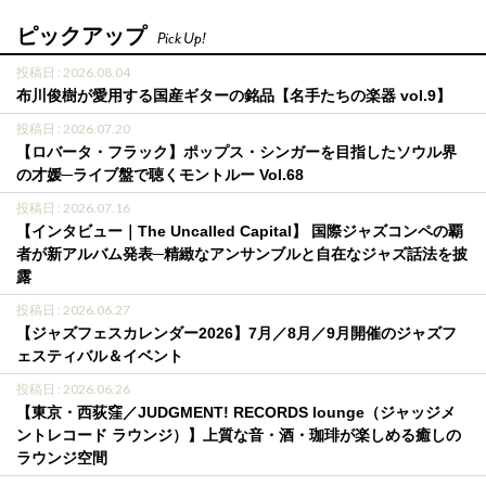
ピックアップ
Pick Up!
投稿日 : 2026.08.04
布川俊樹が愛用する国産ギターの銘品【名手たちの楽器 vol.9】
投稿日 : 2026.07.20
【ロバータ・フラック】ポップス・シンガーを目指したソウル界
の才媛─ライブ盤で聴くモントルー Vol.68
投稿日 : 2026.07.16
【インタビュー｜The Uncalled Capital】 国際ジャズコンペの覇
者が新アルバム発表─精緻なアンサンブルと自在なジャズ話法を披
露
投稿日 : 2026.06.27
【ジャズフェスカレンダー2026】7月／8月／9月開催のジャズフ
ェスティバル＆イベント
投稿日 : 2026.06.26
【東京・西荻窪／JUDGMENT! RECORDS lounge（ジャッジメ
ントレコード ラウンジ）】上質な音・酒・珈琲が楽しめる癒しの
ラウンジ空間