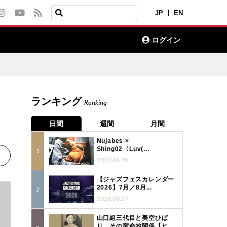
JP
EN
ログイン
ランキング
Ranking
日間
週間
月間
Nujabes ×
Shing02〈Luv(...
2020.06.05
【ジャズフェスカレンダー
2026】7月／8月...
2026.06.27
山口組三代目と美空ひば
り、その宿命的関係【ヒ...