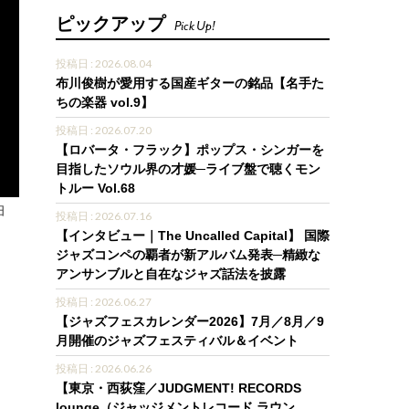
ピックアップ
Pick Up!
投稿日 : 2026.08.04
布川俊樹が愛用する国産ギターの銘品【名手た
ちの楽器 vol.9】
投稿日 : 2026.07.20
【ロバータ・フラック】ポップス・シンガーを
目指したソウル界の才媛─ライブ盤で聴くモン
トルー Vol.68
曲
投稿日 : 2026.07.16
【インタビュー｜The Uncalled Capital】 国際
ジャズコンペの覇者が新アルバム発表─精緻な
アンサンブルと自在なジャズ話法を披露
投稿日 : 2026.06.27
【ジャズフェスカレンダー2026】7月／8月／9
月開催のジャズフェスティバル＆イベント
投稿日 : 2026.06.26
【東京・西荻窪／JUDGMENT! RECORDS
lounge（ジャッジメントレコード ラウン