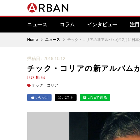
ニュース
コラム
インタビュー
注目
Home
ニュース
チック・コリアの新アルバムが12月に日本
投稿日 : 2018.10.12
チック・コリアの新アルバムが
Jazz
Music
チック・コリア
いいね !
ポスト
LINEで送る