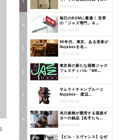
2021.07.06
毎日のBGMに最適！ 世界
の「ジャズ専門」ネ...
2020.04.18
90年代、東京。ある若者が
Nujabesを名...
2020.05.08
東京発の新たな国際ジャズ
フェスティバル「ME...
2026.07.29
サムライチャンプルーと
Nujabes─ 渡辺...
2020.05.08
布川俊樹が愛用する国産ギ
ターの銘品【名手たち...
2026.08.04
先
【ビル・エヴァンス】なぜ