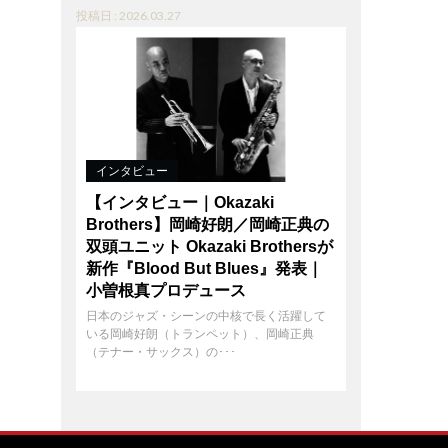
投稿日 : 2026.03.27
インタビュー
【インタビュー｜Okazaki
Brothers】岡崎好朗／岡崎正典の
双頭ユニット Okazaki Brothersが
新作『Blood But Blues』発表｜
小曽根真プロデュース
日本のジャズ・シーンの中核で長く活躍して
いる岡崎好朗（トランペット）、岡崎正典
（テナー・サックス）の･･･