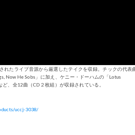
されたライブ音源から厳選したテイクを収録。チックの代表
 Sings, Now He Sobs」に加え、ケニー・ドーハムの「Lotus
es」など、全12曲（CD２枚組）が収録されている。
oducts/uccj-3038/