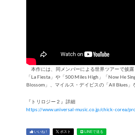
本作には、同メンバーによる世界ツアーで披露
「La Fiesta」や「500 Miles High」「Now He
Blossom」、マイルス・デイビスの「All Blu
『トリロジー２』詳細
https://www.universal-music.co.jp/chick-corea/pr
いいね !
ポスト
LINEで送る