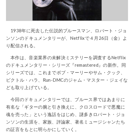
1938
年に死去した伝説的
ブルースマン、ロバート・ジョ
ンソンのドキュメンタリーが、
Netflix
で４月
26
日（金）よ
り配信される。
本作は、音楽業界の未解決ミステリーを調査するNetflix
のドキュメンタリー・シリーズ『remastered』の新作。同
シリーズでは、これまでボブ・マーリーやサム・クック、
ビクトル・ハラ、Run-DMCのジャム・マスター・ジェイな
ども取り上げている。
今回のドキュメンタリーでは、ブルース界ではあまりに
有名な「ギターの腕と引き換えに、クロスロードで悪魔に
魂を売った」という逸話をはじめ、謎多きロバート・ジョ
ンソンの生涯を、家族、評論家、著名ミュージシャンたち
の証言をもとに明らかにしていく。