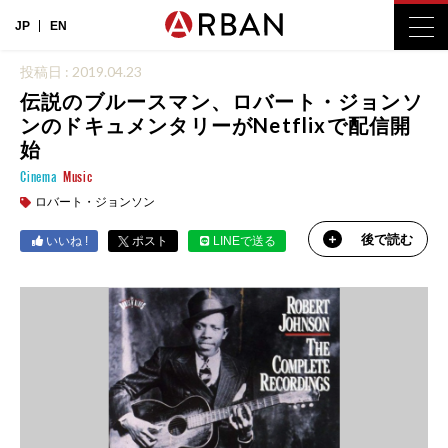
JP
EN
投稿日 : 2019.04.23
伝説のブルースマン、ロバート・ジョンソ
ンのドキュメンタリーがNetflixで配信開
始
Cinema
Music
ロバート・ジョンソン
後で読む
いいね !
ポスト
LINEで送る