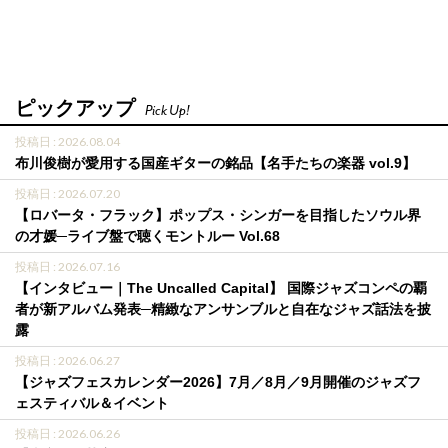
ピックアップ
Pick Up!
投稿日 : 2026.08.04
布川俊樹が愛用する国産ギターの銘品【名手たちの楽器 vol.9】
投稿日 : 2026.07.20
【ロバータ・フラック】ポップス・シンガーを目指したソウル界
の才媛─ライブ盤で聴くモントルー Vol.68
投稿日 : 2026.07.16
【インタビュー｜The Uncalled Capital】 国際ジャズコンペの覇
者が新アルバム発表─精緻なアンサンブルと自在なジャズ話法を披
露
投稿日 : 2026.06.27
【ジャズフェスカレンダー2026】7月／8月／9月開催のジャズフ
ェスティバル＆イベント
投稿日 : 2026.06.26