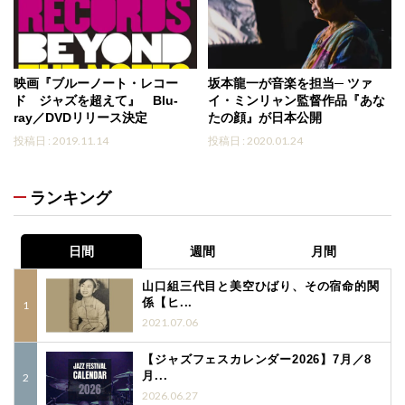
映画『ブルーノート・レコー
坂本龍一が音楽を担当─ ツァ
ド ジャズを超えて』 Blu-
イ・ミンリャン監督作品『あな
ray／DVDリリース決定
たの顔』が日本公開
投稿日 : 2019.11.14
投稿日 : 2020.01.24
ランキング
日間
週間
月間
山口組三代目と美空ひばり、その宿命的関
係【ヒ...
2021.07.06
【ジャズフェスカレンダー2026】7月／8
月...
2026.06.27