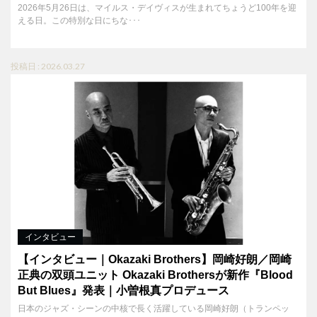
2026年5月26日は、マイルス・デイヴィスが生まれてちょうど100年を迎
える日。この特別な日にちな･･･
投稿日 : 2026.03.27
インタビュー
【インタビュー｜Okazaki Brothers】岡崎好朗／岡崎
正典の双頭ユニット Okazaki Brothersが新作『Blood
But Blues』発表｜小曽根真プロデュース
日本のジャズ・シーンの中核で長く活躍している岡崎好朗（トランペッ