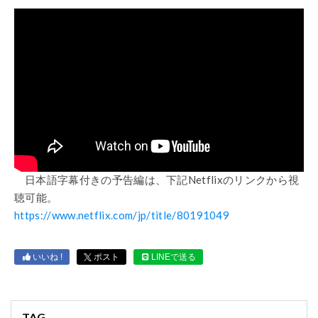
日本語字幕付きの予告編は、下記Netflixのリンクから視
聴可能。
https://www.netflix.com/jp/title/80191049
いいね !
ポスト
LINEで送る
TAG