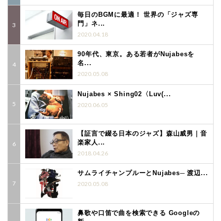
毎日のBGMに最適！ 世界の「ジャズ専
門」ネ...
2020.04.18
90年代、東京。ある若者がNujabesを
名...
2020.05.08
Nujabes × Shing02〈Luv(...
2020.06.05
【証言で綴る日本のジャズ】森山威男｜音
楽家人...
2018.04.26
サムライチャンプルーとNujabes─ 渡辺...
2020.05.08
鼻歌や口笛で曲を検索できる Googleの