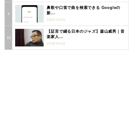
鼻歌や口笛で曲を検索できる Googleの
新...
2020.10.26
【証言で綴る日本のジャズ】森山威男｜音
楽家人...
2018.04.26