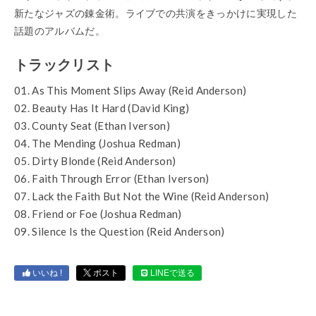
新たなジャズの錬金術。ライブでの共演をきっかけに実現した
話題のアルバムだ。
トラックリスト
01. As This Moment Slips Away (Reid Anderson)
02. Beauty Has It Hard (David King)
03. County Seat (Ethan Iverson)
04. The Mending (Joshua Redman)
05. Dirty Blonde (Reid Anderson)
06. Faith Through Error (Ethan Iverson)
07. Lack the Faith But Not the Wine (Reid Anderson)
08. Friend or Foe (Joshua Redman)
09. Silence Is the Question (Reid Anderson)
いいね !
ポスト
LINEで送る