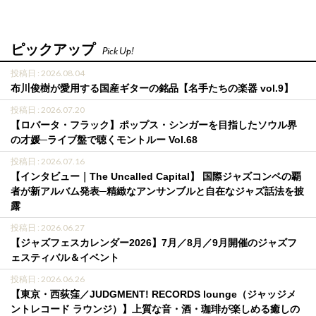
ピックアップ
Pick Up!
投稿日 : 2026.08.04
布川俊樹が愛用する国産ギターの銘品【名手たちの楽器 vol.9】
投稿日 : 2026.07.20
【ロバータ・フラック】ポップス・シンガーを目指したソウル界
の才媛─ライブ盤で聴くモントルー Vol.68
投稿日 : 2026.07.16
【インタビュー｜The Uncalled Capital】 国際ジャズコンペの覇
者が新アルバム発表─精緻なアンサンブルと自在なジャズ話法を披
露
投稿日 : 2026.06.27
【ジャズフェスカレンダー2026】7月／8月／9月開催のジャズフ
ェスティバル＆イベント
投稿日 : 2026.06.26
【東京・西荻窪／JUDGMENT! RECORDS lounge（ジャッジメ
ントレコード ラウンジ）】上質な音・酒・珈琲が楽しめる癒しの