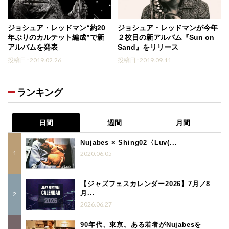
ジョシュア・レッドマン“約20
ジョシュア・レッドマンが今年
年ぶりのカルテット編成”で新
２枚目の新アルバム『Sun on
アルバムを発表
Sand』をリリース
投稿日 : 2019.02.26
投稿日 : 2019.09.11
ランキング
日間
週間
月間
Nujabes × Shing02〈Luv(...
2020.06.05
【ジャズフェスカレンダー2026】7月／8
月...
2026.06.27
90年代、東京。ある若者がNujabesを