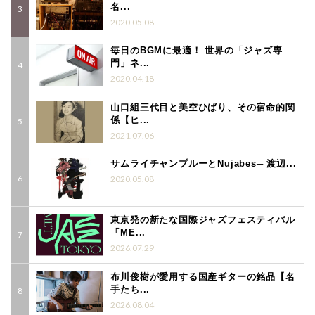
名...
2020.05.08
毎日のBGMに最適！ 世界の「ジャズ専
門」ネ...
2020.04.18
山口組三代目と美空ひばり、その宿命的関
係【ヒ...
2021.07.06
サムライチャンプルーとNujabes─ 渡辺...
2020.05.08
東京発の新たな国際ジャズフェスティバル
「ME...
2026.07.29
布川俊樹が愛用する国産ギターの銘品【名
手たち...
2026.08.04