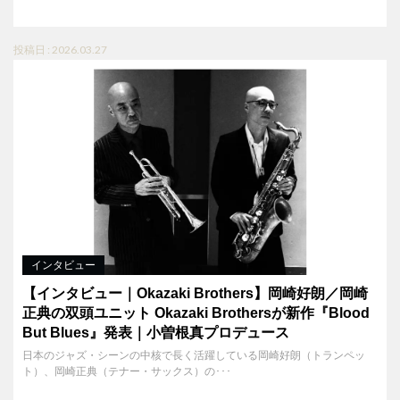
投稿日 : 2026.03.27
インタビュー
【インタビュー｜Okazaki Brothers】岡崎好朗／岡崎
正典の双頭ユニット Okazaki Brothersが新作『Blood
But Blues』発表｜小曽根真プロデュース
日本のジャズ・シーンの中核で長く活躍している岡崎好朗（トランペッ
ト）、岡崎正典（テナー・サックス）の･･･