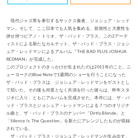
現代ジャズ界を牽引するサックス奏者、
ジョシュア・レッド
マン
。そして、ここ日本でも人気を集める、前衛性と大衆性を
併せ持つピアノ・トリオ、
ザ・バッド・プラス
。この2アーテ
ィストによる新たなカルテット、
ザ・バッド・プラス・ジョシ
ュア・レッドマン
によるアルバム
『THE BAD PLUS JOSHUA
REDMAN』
が完成した。
このプロジェクトのきっかけが生まれたのは2011年のこと。ニ
ューヨークのBlue Noteで1週間のショーを行うことになった
ザ・バッド・プラスは、
ジョシュア・レッドマン
をゲストとし
て招いた。その後も何度となく共演を行った彼らは、昨年スタ
ジオに入り、ともにアルバムを完成させた。本作には、
ザ・バ
ッド・プラス
と
ジョシュア・レッドマン
による７つのオリジナ
ル曲と、
ザ・バッド・プラス
のナンバー「Dirtly Blonde」と
「Silence Is The Question」を新たにアレンジしたものが収録
されている。
ザ・バッド・プラス・ジョシュア・レッドマン
が生み出す、