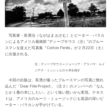
写真家・長濱治（ながはま おさむ）とピーター・バラカ
ンによるアメリカ最南部 “ディープサウス（注）”のブルー
スマンを捉えた写真集『Cotton Fields』が２月22日（土）
に出版される。
注：ディープサウス＝ジョージア・アラバマ・ルイ
ジアナ・ミシシッピの４州を指す
今回の出版は、長濱が撮ったブルースマンの写真に惚れ
込んだ「Dear Film Project」（注２）のメンバーの「なん
とか１冊の本にしたい」という強い想いから実現。テキス
トは、アメリカのルーツ・ミュージックにも造詣の深いピ
ーター・バラカンが手がけている。