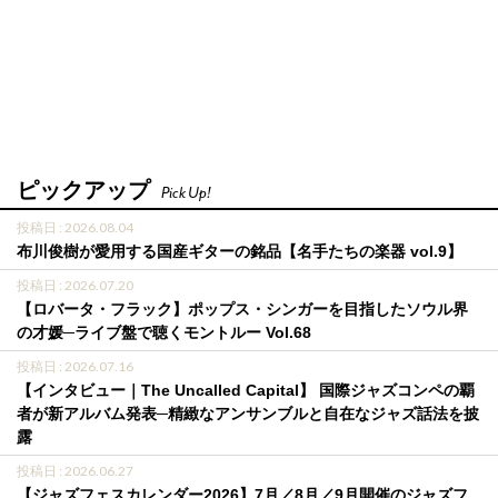
ピックアップ
Pick Up!
投稿日 : 2026.08.04
布川俊樹が愛用する国産ギターの銘品【名手たちの楽器 vol.9】
投稿日 : 2026.07.20
【ロバータ・フラック】ポップス・シンガーを目指したソウル界
の才媛─ライブ盤で聴くモントルー Vol.68
投稿日 : 2026.07.16
【インタビュー｜The Uncalled Capital】 国際ジャズコンペの覇
者が新アルバム発表─精緻なアンサンブルと自在なジャズ話法を披
露
投稿日 : 2026.06.27
【ジャズフェスカレンダー2026】7月／8月／9月開催のジャズフ