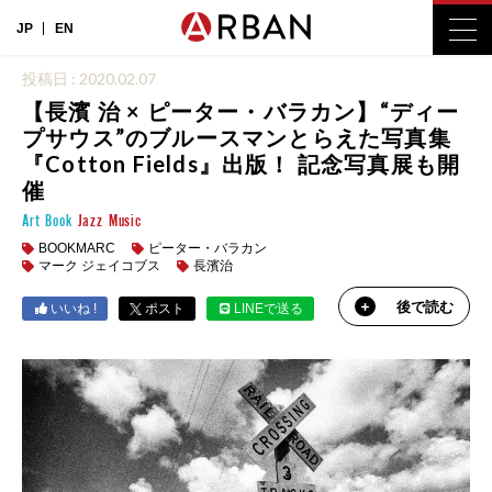
JP
EN
投稿日 : 2020.02.07
【長濱 治 × ピーター・バラカン】“ディー
プサウス”のブルースマンとらえた写真集
『Cotton Fields』出版！ 記念写真展も開
催
Art
Book
Jazz
Music
BOOKMARC
ピーター・バラカン
マーク ジェイコブス
長濱治
後で読む
いいね !
ポスト
LINEで送る