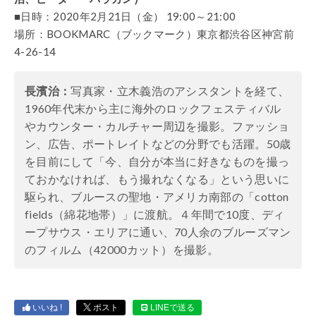
■日時：2020年2月21日（金） 19:00～21:00
場所：BOOKMARC（ブックマーク）東京都渋谷区神宮前
4-26-14
長濱治：
写真家・立木義浩のアシスタントを経て、
1960年代末から主に海外のロックフェスティバル
やカウンター・カルチャー周辺を撮影。ファッショ
ン、広告、ポートレイトなどの分野でも活躍。50歳
を目前にして「今、自分が本当に好きなものを撮っ
ておかなければ、もう撮れなくなる」という思いに
駆られ、ブルースの聖地・アメリカ南部の「cotton
fields（綿花地帯）」に渡航。４年間で10度、ディ
ープサウス・エリアに通い、70人余のブルーズマン
のフィルム（42000カット）を撮影。
いいね !
ポスト
LINEで送る