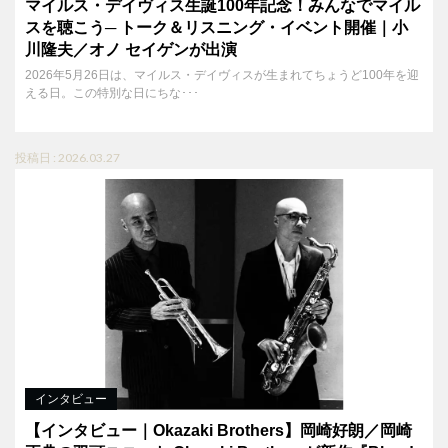
マイルス・デイヴィス生誕100年記念！みんなでマイル
スを聴こう─ トーク＆リスニング・イベント開催｜小
川隆夫／オノ セイゲンが出演
2026年5月26日は、マイルス・デイヴィスが生まれてちょうど100年を迎
える日。この特別な日にちな･･･
投稿日 : 2026.03.27
インタビュー
【インタビュー｜Okazaki Brothers】岡崎好朗／岡崎