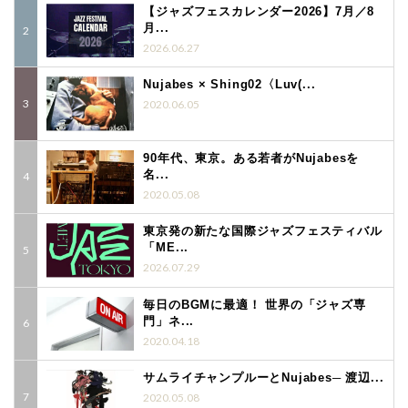
【ジャズフェスカレンダー2026】7月／8
月...
2026.06.27
Nujabes × Shing02〈Luv(...
2020.06.05
90年代、東京。ある若者がNujabesを
名...
2020.05.08
東京発の新たな国際ジャズフェスティバル
「ME...
2026.07.29
毎日のBGMに最適！ 世界の「ジャズ専
門」ネ...
2020.04.18
サムライチャンプルーとNujabes─ 渡辺...
2020.05.08