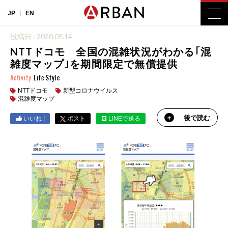
JP
EN
投稿日 : 2020.05.14
NTTドコモ 全国の混雑状況がわかる｢混
雑度マップ｣を期間限定で無償提供
Activity
Life Style
NTTドコモ
新型コロナウイルス
混雑度マップ
後で読む
いいね !
ポスト
LINEで送る