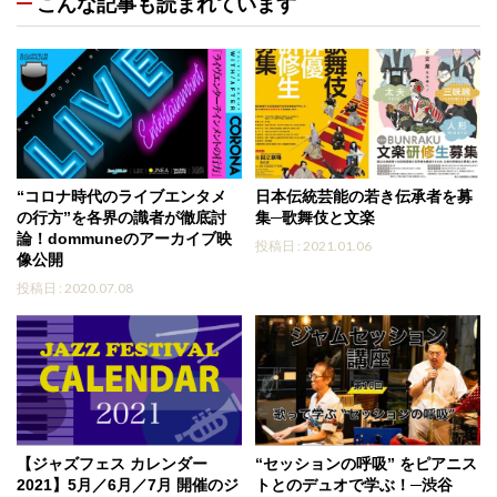
こんな記事も読まれています
“コロナ時代のライブエンタメ
日本伝統芸能の若き伝承者を募
の行方”を各界の識者が徹底討
集─歌舞伎と文楽
論！dommuneのアーカイブ映
投稿日 : 2021.01.06
像公開
投稿日 : 2020.07.08
【ジャズフェス カレンダー
“セッションの呼吸” をピアニス
2021】5月／6月／7月 開催のジ
トとのデュオで学ぶ！─渋谷