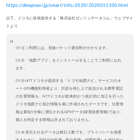
https://dmapnavi.jp/smart/info/2020/2020051100.html
以下、ドコモに技術提供する「株式会社ゼンリンデータコム」ウェブサイ
トより
(※1) ご利用には、別途パケット通信料がかかります。
(※2) 「地図アプリ」をインストールすることでご利用になれ
ます。
(※3) NTTドコモが提供する「ドコモ地図ナビ」サービスのオ
ートGPS機能利用者より、許諾を得た上で送信される携帯電話
の位置情報を、NTTドコモが総体的かつ 統計的に加工を行った
ドコモ地図ナビ統計情報を基に作成されたデータです。位置情
報は最短5分毎に測位されるGPSデータ(緯度経度情報)であり、
個人を特定する情報は含まれておりません。
(※4) 表示されるデータは推計人数です。プライバシーを保護
するために、非特定化処理・集計処理・秘匿処理した統計デー