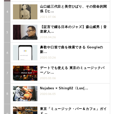
山口組三代目と美空ひばり、その宿命的関
係【ヒ...
2021.07.06
【証言で綴る日本のジャズ】森山威男｜音
楽家人...
2018.04.26
鼻歌や口笛で曲を検索できる Googleの
新...
2020.10.26
デートでも使える 東京のミュージックバ
ー／レ...
2020.03.06
Nujabes × Shing02〈Luv(...
2020.06.05
東京「ミュージック・バー＆カフェ」ガイ
ド ─...