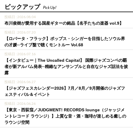
ピックアップ
Pick Up!
投稿日 : 2026.08.04
布川俊樹が愛用する国産ギターの銘品【名手たちの楽器 vol.9】
投稿日 : 2026.07.20
【ロバータ・フラック】ポップス・シンガーを目指したソウル界
の才媛─ライブ盤で聴くモントルー Vol.68
投稿日 : 2026.07.16
【インタビュー｜The Uncalled Capital】 国際ジャズコンペの覇
者が新アルバム発表─精緻なアンサンブルと自在なジャズ話法を披
露
投稿日 : 2026.06.27
【ジャズフェスカレンダー2026】7月／8月／9月開催のジャズフ
ェスティバル＆イベント
投稿日 : 2026.06.26
【東京・西荻窪／JUDGMENT! RECORDS lounge（ジャッジメ
ントレコード ラウンジ）】上質な音・酒・珈琲が楽しめる癒しの
ラウンジ空間