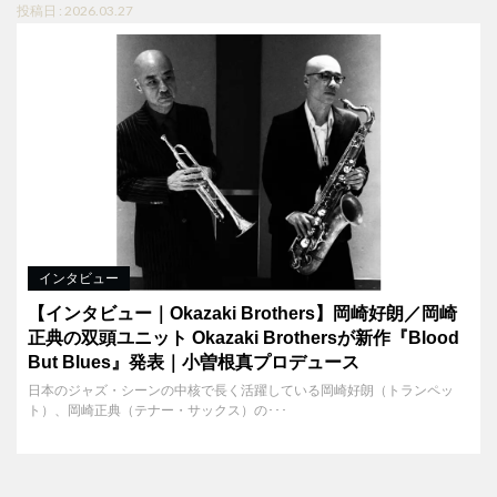
投稿日 : 2026.03.27
インタビュー
【インタビュー｜Okazaki Brothers】岡崎好朗／岡崎
正典の双頭ユニット Okazaki Brothersが新作『Blood
But Blues』発表｜小曽根真プロデュース
日本のジャズ・シーンの中核で長く活躍している岡崎好朗（トランペッ
ト）、岡崎正典（テナー・サックス）の･･･