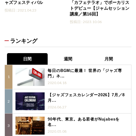
ャズフェスティバル
「カフェテラオ」でボーカリス
トデビュー【ジャムセッション
投稿日 : 2021.04.23
講座／第16回】
投稿日 : 2023.10.06
ランキング
日間
週間
月間
毎日のBGMに最適！ 世界の「ジャズ専
門」ネ...
2020.04.18
【ジャズフェスカレンダー2026】7月／8
月...
2026.06.27
90年代、東京。ある若者がNujabesを
名...
2020.05.08