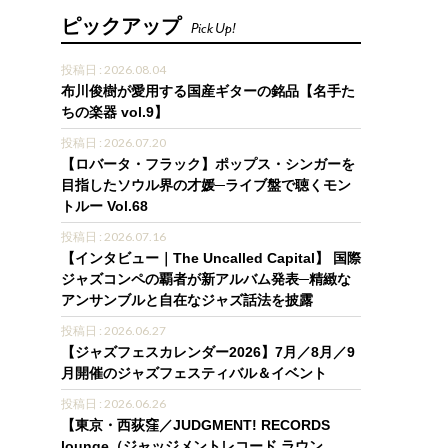
ピックアップ
Pick Up!
投稿日 : 2026.08.04
布川俊樹が愛用する国産ギターの銘品【名手た
ちの楽器 vol.9】
投稿日 : 2026.07.20
【ロバータ・フラック】ポップス・シンガーを
目指したソウル界の才媛─ライブ盤で聴くモン
トルー Vol.68
投稿日 : 2026.07.16
【インタビュー｜The Uncalled Capital】 国際
ジャズコンペの覇者が新アルバム発表─精緻な
アンサンブルと自在なジャズ話法を披露
投稿日 : 2026.06.27
【ジャズフェスカレンダー2026】7月／8月／9
月開催のジャズフェスティバル＆イベント
投稿日 : 2026.06.26
【東京・西荻窪／JUDGMENT! RECORDS
lounge（ジャッジメントレコード ラウン