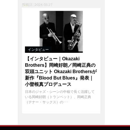
投稿日 : 2026.03.27
インタビュー
【インタビュー｜Okazaki
Brothers】岡崎好朗／岡崎正典の
双頭ユニット Okazaki Brothersが
新作『Blood But Blues』発表｜
小曽根真プロデュース
日本のジャズ・シーンの中核で長く活躍して
いる岡崎好朗（トランペット）、岡崎正典
（テナー・サックス）の･･･