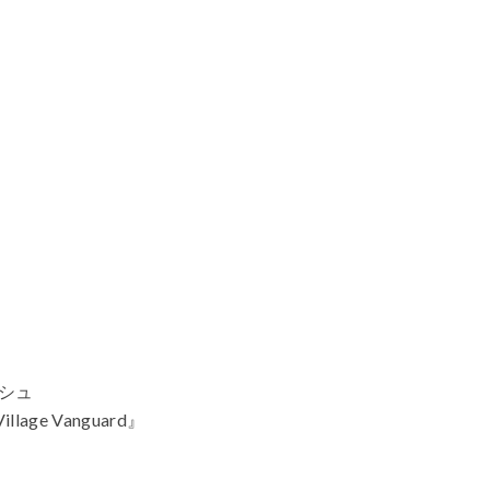
シュ
Village Vanguard』