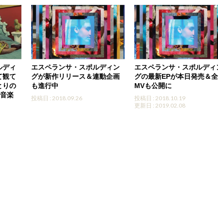
ルディ
エスペランサ・スポルディン
エスペランサ・スポルディ
て観て
グが新作リリース＆連動企画
グの最新EPが本日発売＆
とりの
も進行中
MVも公開に
る音楽
投稿日 : 2018.09.26
投稿日 : 2018.10.19
更新日 : 2019.02.08