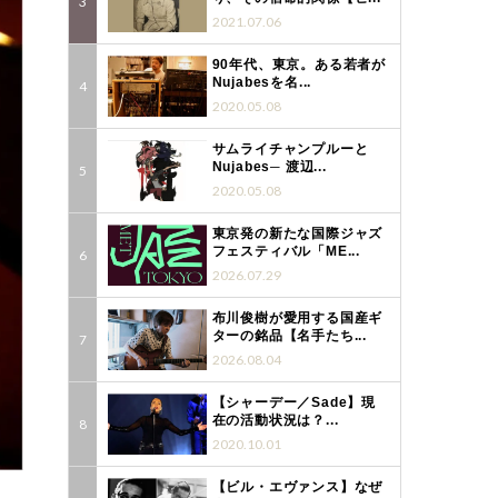
2021.07.06
90年代、東京。ある若者が
Nujabesを名...
2020.05.08
サムライチャンプルーと
Nujabes─ 渡辺...
2020.05.08
東京発の新たな国際ジャズ
フェスティバル「ME...
2026.07.29
布川俊樹が愛用する国産ギ
ターの銘品【名手たち...
2026.08.04
【シャーデー／Sade】現
在の活動状況は？...
2020.10.01
【ビル・エヴァンス】なぜ