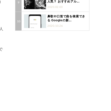
り
人気？ おすすめアル...
2020.02.03
」
鼻歌や口笛で曲を検索でき
る Googleの新...
2020.10.26
人
で