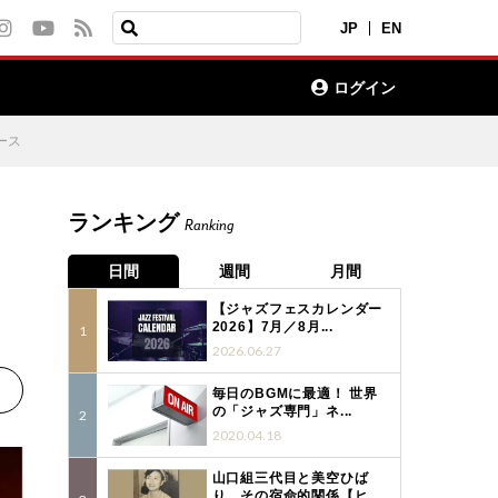
JP
EN
ログイン
ース
ランキング
Ranking
・
日間
週間
月間
【ジャズフェスカレンダー
2026】7月／8月...
2026.06.27
毎日のBGMに最適！ 世界
の「ジャズ専門」ネ...
2020.04.18
山口組三代目と美空ひば
り、その宿命的関係【ヒ...