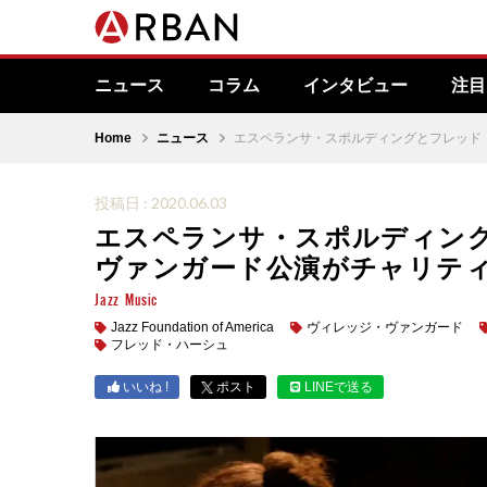
ニュース
コラム
インタビュー
注目
Home
ニュース
エスペランサ・スポルディングとフレッド
投稿日 : 2020.06.03
エスペランサ・スポルディン
ヴァンガード公演がチャリティ
Jazz
Music
Jazz Foundation of America
ヴィレッジ・ヴァンガード
フレッド・ハーシュ
いいね !
ポスト
LINEで送る