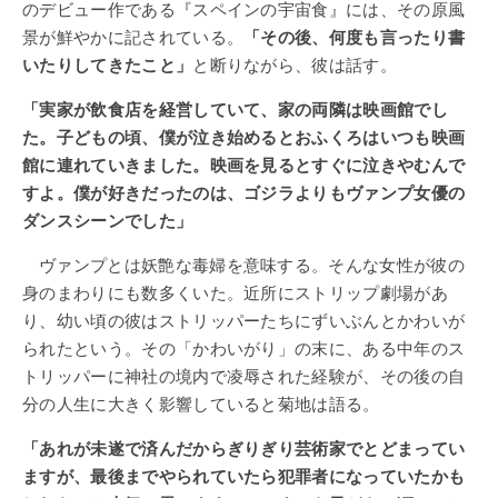
のデビュー作である『スペインの宇宙食』には、その原風
景が鮮やかに記されている。
「その後、何度も言ったり書
いたりしてきたこと」
と断りながら、彼は話す。
「実家が飲食店を経営していて、家の両隣は映画館でし
た。子どもの頃、僕が泣き始めるとおふくろはいつも映画
館に連れていきました。映画を見るとすぐに泣きやむんで
すよ。僕が好きだったのは、ゴジラよりもヴァンプ女優の
ダンスシーンでした」
ヴァンプとは妖艶な毒婦を意味する。そんな女性が彼の
身のまわりにも数多くいた。近所にストリップ劇場があ
り、幼い頃の彼はストリッパーたちにずいぶんとかわいが
られたという。その「かわいがり」の末に、ある中年のス
トリッパーに神社の境内で凌辱された経験が、その後の自
分の人生に大きく影響していると菊地は語る。
「あれが未遂で済んだからぎりぎり芸術家でとどまってい
ますが、最後までやられていたら犯罪者になっていたかも