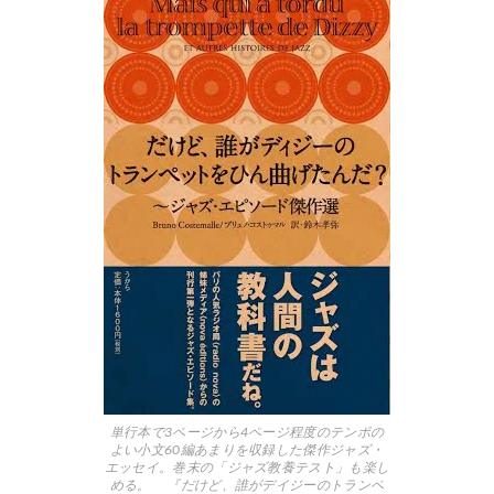
単行本で3ページから4ページ程度のテンポの
よい小文60編あまりを収録した傑作ジャズ・
エッセイ。巻末の「ジャズ教養テスト」も楽し
める。
『だけど、誰がデイジーのトランペ