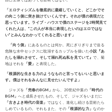
「エロティシズムを徹底的に凝縮していくと、どこかでそ
の向こう側に突き抜けていくんです。それが僕の表現だと
思っています。ライブ・ハウスで僕のステージを2時間見て
くれた人は、“この人が本当に表現したいのはエロではな
い”とみんなわかってくれると思います」
「向う側」
にあるものとは何か。死にぎりぎりまで迫る
危険な水中セックスに耽溺するカップルを描いた
小説『あ
たしを溺れさせて。そして溺れ死ぬ私を見ていて』
で、菊
地はそれを
「愛」
と表現した。
「根源的な生きる力のようなものと言ってもいいと思いま
す。僕はそれをみんなに見せたいんですよ」
ジャズを
「売春のBGM」
から、20世紀中葉の
「時代の
BGM」
へと成長させたもの。そして、ジャズをいまだに
「古きよき時代の音楽」
ではなく、進化し続ける芸術たら
しめているもの。それもまた、その
「根源的な力」
なのか