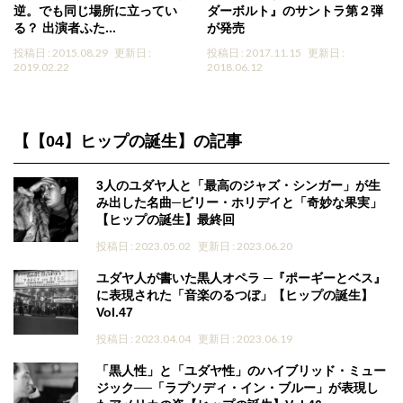
逆。でも同じ場所に立ってい
ダーボルト』のサントラ第２弾
る？ 出演者ふた...
が発売
投稿日 : 2015.08.29
更新日 :
投稿日 : 2017.11.15
更新日 :
2019.02.22
2018.06.12
【【04】ヒップの誕生】の記事
3人のユダヤ人と「最高のジャズ・シンガー」が生
み出した名曲─ビリー・ホリデイと「奇妙な果実」
【ヒップの誕生】最終回
投稿日 : 2023.05.02
更新日 : 2023.06.20
ユダヤ人が書いた黒人オペラ ─『ポーギーとベス』
に表現された「音楽のるつぼ」【ヒップの誕生】
Vol.47
投稿日 : 2023.04.04
更新日 : 2023.06.19
「黒人性」と「ユダヤ性」のハイブリッド・ミュー
ジック──「ラプソディ・イン・ブルー」が表現し