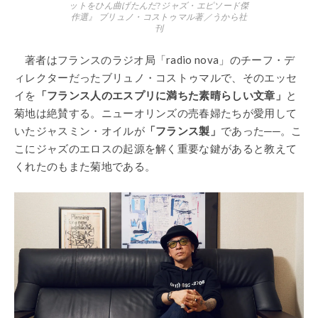
ットをひん曲げたんだ? ジャズ・エピソード傑
作選』 ブリュノ・コストゥマル著／うから社
刊
著者はフランスのラジオ局「radio nova」のチーフ・デ
ィレクターだったブリュノ・コストゥマルで、そのエッセ
イを
「フランス人のエスプリに満ちた素晴らしい文章」
と
菊地は絶賛する。ニューオリンズの売春婦たちが愛用して
いたジャスミン・オイルが
「フランス製」
であった──。こ
こにジャズのエロスの起源を解く重要な鍵があると教えて
くれたのもまた菊地である。