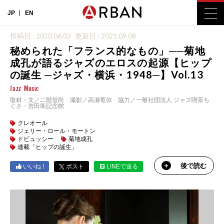
JP
EN
投稿日 : 2020.06.02
更新日 : 2021.09.08
秘められた「フランス的なもの」──菊地
成孔が語るジャズのエロスの起源【ヒップ
の誕生 ─ジャズ・横浜・1948─】Vol.13
Jazz
Music
取材・文／二階堂尚 撮影／高瀬竜弥 協力／一般社団法人 ジャズ喫茶ち
ぐさ・吉田衛記念館
クレオール
ジェリー・ロール・モートン
ドビュッシー
菊地成孔
連載「ヒップの誕生」
後で読む
いいね !
ポスト
LINEで送る