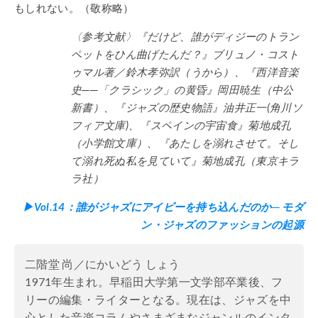
もしれない。（敬称略）
〈参考文献〉
『だけど、誰がディジーのトラン
ペットをひん曲げたんだ？』ブリュノ・コスト
ゥマル著／鈴木孝弥訳（うから）、『西洋音楽
史──「クラシック」の黄昏』岡田暁生（中公
新書）、『ジャズの歴史物語』油井正一(角川ソ
フィア文庫)、『スペインの宇宙食』菊地成孔
（小学館文庫）、『あたしを溺れさせて。そし
て溺れ死ぬ私を見ていて』菊地成孔（東京キラ
ラ社）
▶︎Vol.14：誰がジャズにアイビーを持ち込んだのか─ モダ
ン・ジャズのファッションの起源
二階堂 尚／にかいどう しょう
1971年生まれ。早稲田大学第一文学部卒業後、フ
リーの編集・ライターとなる。現在は、ジャズを中
心とした音楽コラムやさまざまなジャンルのインタ