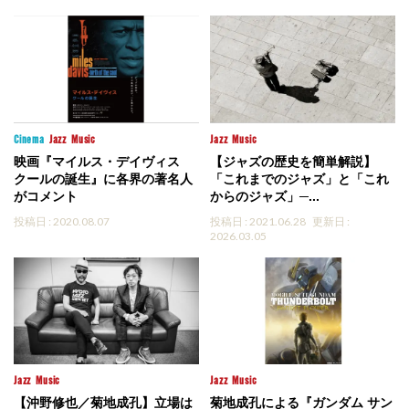
Cinema
Jazz
Music
Jazz
Music
映画『マイルス・デイヴィス
【ジャズの歴史を簡単解説】
クールの誕生』に各界の著名人
「これまでのジャズ」と「これ
がコメント
からのジャズ」─...
投稿日 : 2020.08.07
投稿日 : 2021.06.28
更新日 :
2026.03.05
Jazz
Music
Jazz
Music
【沖野修也／菊地成孔】立場は
菊地成孔による『ガンダム サン