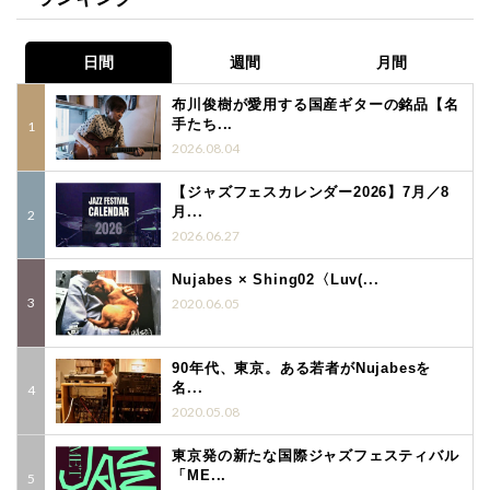
日間
週間
月間
布川俊樹が愛用する国産ギターの銘品【名
手たち...
2026.08.04
【ジャズフェスカレンダー2026】7月／8
月...
2026.06.27
Nujabes × Shing02〈Luv(...
2020.06.05
90年代、東京。ある若者がNujabesを
名...
2020.05.08
東京発の新たな国際ジャズフェスティバル
「ME...