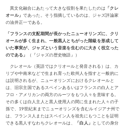
異文化融合にあたって大きな役割を果たしたのは
「クレ
オール」
であった。そう指摘しているのは、ジャズ評論家
の油井正一である。
「フランスの支配期間が長かったニューオリンズに、クリ
オールが多く生まれ、一般黒人とちがった階級を形成して
いた事実が、ジャズという音楽を生むのに大きく役立った
のである」
（『ジャズの歴史物語』）
クレオール（英語ではクリオールと発音される）は、カ
リブや中南米などで生まれ育った欧州人を指すと一般的に
は説明されるが、ニューオリンズにおけるクレオールと
は、旧宗主国であるスペインあるいはフランスの白人とア
フロ・アメリカンの両方のルーツをもつ人々を意味する。
その多くは白人主人と黒人使用人の間に生まれた人々の子
孫で、19世紀末までニューオリンズを含むルイジアナ州で
は、フランス人またはスペイン人を祖先にもつことを証明
できる黒人すなわちクレオールは、
「白人」
としての身分