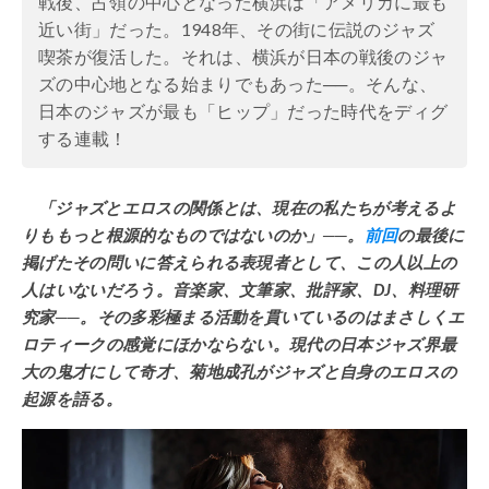
戦後、占領の中心となった横浜は「アメリカに最も
近い街」だった。1948年、その街に伝説のジャズ
喫茶が復活した。それは、横浜が日本の戦後のジャ
ズの中心地となる始まりでもあった──。そんな、
日本のジャズが最も「ヒップ」だった時代をディグ
する連載！
「ジャズとエロスの関係とは、現在の私たちが考えるよ
りももっと根源的なものではないのか」──。
前回
の最後に
掲げたその問いに答えられる表現者として、この人以上の
人はいないだろう。音楽家、文筆家、批評家、DJ、料理研
究家──。その多彩極まる活動を貫いているのはまさしくエ
ロティークの感覚にほかならない。現代の日本ジャズ界最
大の鬼才にして奇才、菊地成孔がジャズと自身のエロスの
起源を語る。