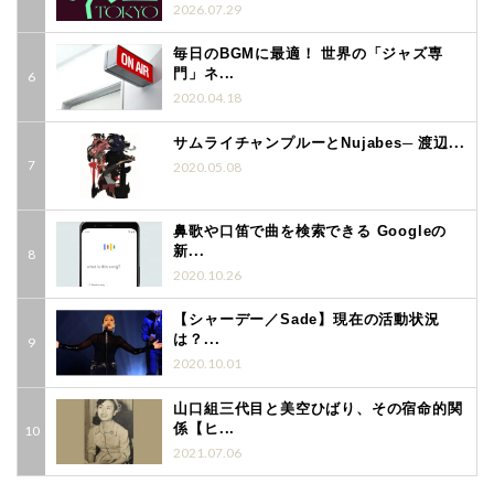
2026.07.29
毎日のBGMに最適！ 世界の「ジャズ専
門」ネ...
2020.04.18
サムライチャンプルーとNujabes─ 渡辺...
2020.05.08
鼻歌や口笛で曲を検索できる Googleの
新...
2020.10.26
【シャーデー／Sade】現在の活動状況
は？...
2020.10.01
山口組三代目と美空ひばり、その宿命的関
係【ヒ...
2021.07.06