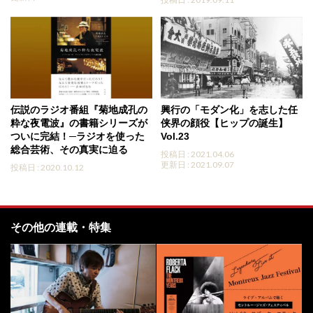
伝説のラジオ番組『菊地成孔の
興行の「モダン化」を志した任
粋な夜電波』の書籍シリーズが
侠界の顔役【ヒップの誕生】
ついに完結！─ラジオを使った
Vol.23
総合芸術、その真実に迫る
投稿日 : 2021.04.06
更新日 : 2021.09.07
投稿日 : 2020.10.12
その他の連載・特集