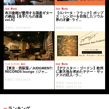
Jazz
Music
Jazz
Music
布川俊樹が愛用する国産ギター
【ロバータ・フラック】ポップ
の銘品【名手たちの楽器
ス・シンガーを目指したソウル
vol.9】
界の才媛─ライ...
投稿日 : 2026.08.04
投稿日 : 2026.07.20
Food & Drink
Jazz
Jazz
Music
【東京・西荻窪／JUDGMENT!
【デクスター・ゴードン】欧州
RECORDS lounge（ジャ...
に新天地を求めたテナー・サッ
クスの巨人─ラ...
投稿日 : 2026.06.26
投稿日 : 2026.05.18
更新日 : 2026.07.10
ランキング