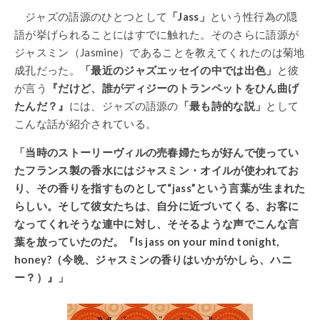
ジャズの語源のひとつとして
「Jass」
という性行為の隠
語が挙げられることにはすでに触れた。そのさらに語源が
ジャスミン（Jasmine）であることを教えてくれたのは菊地
成孔だった。
「最近のジャズエッセイの中では出色」
と彼
が言う
『だけど、誰がディジーのトランペットをひん曲げ
たんだ？』
には、ジャズの語源の
「最も詩的な説」
として
こんな話が紹介されている。
「当時のストーリーヴィルの売春婦たちが好んで使ってい
たフランス製の香水にはジャスミン・オイルが使われてお
り、その香りを指すものとして“jass”という言葉が生まれた
らしい。そして彼女たちは、自分に近づいてくる、お客に
なってくれそうな連中に対し、そそるような声でこんな言
葉を放っていたのだ。
『Is jass on your mind tonight,
honey?（今晩、ジャスミンの香りはいかがかしら、ハニ
ー？）』」