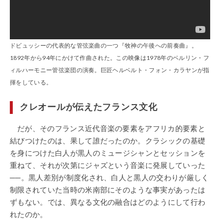
ドビュッシーの代表的な管弦楽曲の一つ『牧神の午後への前奏曲』。
1892年から94年にかけて作曲された。この映像は1978年のベルリン・フ
ィルハーモニー管弦楽団の演奏。巨匠ヘルベルト・フォン・カラヤンが指
揮をしている。
クレオールが伝えたフランス文化
だが、そのフランス近代音楽の要素をアフリカ的要素と
結びつけたのは、果して誰だったのか。クラシックの基礎
を身につけた白人が黒人のミュージシャンとセッションを
重ねて、それが次第にジャズという音楽に発展していった
──。黒人差別が制度化され、白人と黒人の交わりが厳しく
制限されていた当時の米南部にそのような事実があったは
ずもない。では、異なる文化の融合はどのようにして行わ
れたのか。