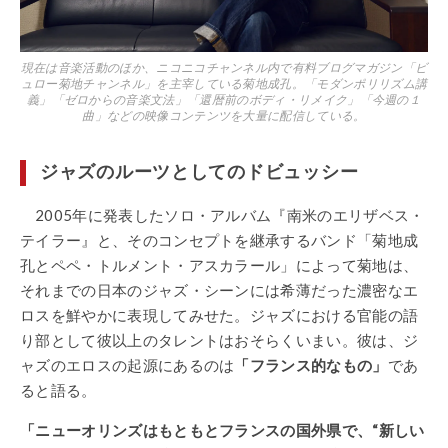
現在は音楽活動のほか、ニコニコチャンネル内で有料ブログマガジン「ビ
ュロー菊地チャンネル」を主宰している菊地成孔。「モダンポリリズム講
義」「ゼロからの音楽文法」「還暦前のボディ・リメイク」「今週の１
曲」などの映像コンテンツを大量に配信している。
ジャズのルーツとしてのドビュッシー
2005年に発表したソロ・アルバム『南米のエリザベス・
テイラー』と、そのコンセプトを継承するバンド「菊地成
孔とペペ・トルメント・アスカラール」によって菊地は、
それまでの日本のジャズ・シーンには希薄だった濃密なエ
ロスを鮮やかに表現してみせた。ジャズにおける官能の語
り部として彼以上のタレントはおそらくいまい。彼は、ジ
ャズのエロスの起源にあるのは
「フランス的なもの」
であ
ると語る。
「ニューオリンズはもともとフランスの国外県で、“新しい