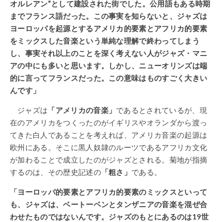
オルレアン”として建設された街でした。公用語もある時期
までフランス語だった。この事実を知らないと、ジャズは
ヨーロッパを起源とするアメリカ的要素とアフリカ的要素
をミックスした音楽という単純な理解で終わってしまう
し、事実それ以上のことを深く考えない人がジャズ・マニ
アの中にも多いと思います。しかし、ニューオリンズは端
的に言ってフランスだった。この意味はものすごく大きい
んです」
ジャズは
「アメリカの音楽」
であるとされているが、現
在のアメリカをつくったのがイギリスやオランダから渡っ
てきた白人であることを考えれば、アメリカ音楽の起源は
欧州にある。そこに黒人奴隷のルーツであるアフリカ文化
が加わることで成立したのがジャズとされる。菊地が指摘
するのは、その歴史記述の
「粗さ」
である。
「ヨーロッパ的要素とアフリカ的要素のミックスといって
も、ジャズは、ベートーベンとタンザニアの音楽を混ぜ合
わせたものではないんです。ジャズのもとにあるのは19世