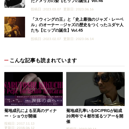
たアメリカの姿【ヒップの誕生】Vol.46
投稿日 : 2023.03.07
更新日 : 2023.06.16
「スウィングの王」と「史上最強のジャズ・レーベ
ル」のオーナー ─ジャズの歴史をつくったユダヤ人
たち【ヒップの誕生】Vol.45
投稿日 : 2023.02.07
更新日 : 2023.06.14
こんな記事も読まれています
菊地成孔による至高のディナ
菊地成孔率いるDC/PRGが結成
ー・ショウが開催
20周年で４都市巡るツアーを開
催
投稿日 : 2017.11.13
更新日 : 2018.06.12
投稿日 : 2019.09.11