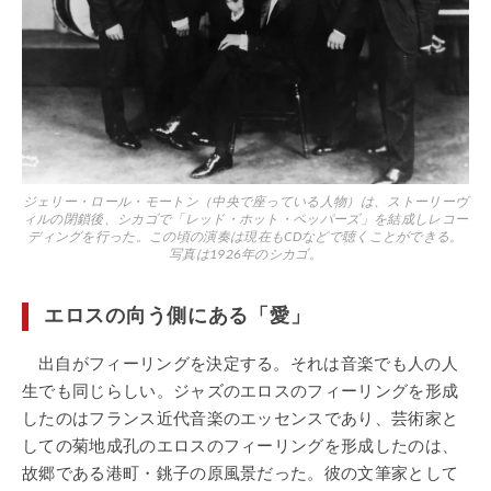
ジェリー・ロール・モートン（中央で座っている人物）は、ストーリーヴ
ィルの閉鎖後、シカゴで「レッド・ホット・ペッパーズ」を結成しレコー
ディングを行った。この頃の演奏は現在もCDなどで聴くことができる。
写真は1926年のシカゴ。
エロスの向う側にある「愛」
出自がフィーリングを決定する。それは音楽でも人の人
生でも同じらしい。ジャズのエロスのフィーリングを形成
したのはフランス近代音楽のエッセンスであり、芸術家と
しての菊地成孔のエロスのフィーリングを形成したのは、
故郷である港町・銚子の原風景だった。彼の文筆家として