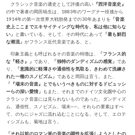
クラシック音楽の通史として評価の高い
『西洋音楽史』
の中で著者の岡田暁生は、1883年のワーグナー歿後から
1914年の第一次世界大戦勃発までの30年あまりを
「音楽
史上ここまでエキサイティングな時代を、私は他に知らな
い」
と書いている。そして、その時代にあって
「最も鮮烈
な潮流」
がフランス近代音楽である、と。
印象主義とも呼ばれるその音楽の特徴は、
「フランス的
な『軽さ』」
であり、
「独特のダンディズムの感覚」
であ
り、
「意識的に軽薄さや通俗性を気取る、きわめて洗練さ
れた一種のスノビズム」
であると岡田は言う。また、
「『場末の音楽』とでもいうべきものに対するドビュッシ
ーらの深い愛情」
もまた、それまでのドイツ文化圏中心の
クラシック音楽には見られないものであった。ダンディズ
ム、通俗性、スノビズム、場末──。それらの要素はすべ
て、のちにジャズに流れ込むことになる。そして、エロテ
ィシズムも。菊地は言う。
「それ以前のロマン派の音楽の調性を拡張しようとしたの