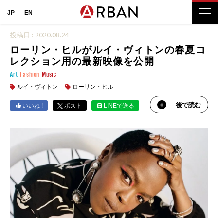
JP
EN
投稿日 : 2020.08.24
ローリン・ヒルがルイ・ヴィトンの春夏コ
レクション用の最新映像を公開
Art
Fashion
Music
ルイ・ヴィトン
ローリン・ヒル
後で読む
いいね !
ポスト
LINEで送る