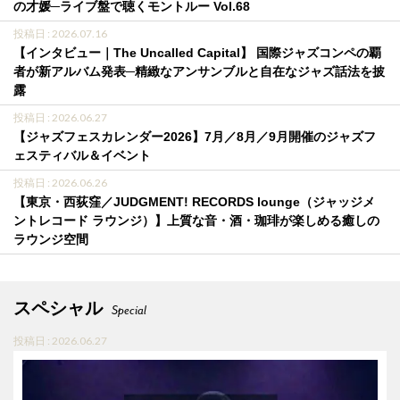
の才媛─ライブ盤で聴くモントルー Vol.68
投稿日 : 2026.07.16
【インタビュー｜The Uncalled Capital】 国際ジャズコンペの覇
者が新アルバム発表─精緻なアンサンブルと自在なジャズ話法を披
露
投稿日 : 2026.06.27
【ジャズフェスカレンダー2026】7月／8月／9月開催のジャズフ
ェスティバル＆イベント
投稿日 : 2026.06.26
【東京・西荻窪／JUDGMENT! RECORDS lounge（ジャッジメ
ントレコード ラウンジ）】上質な音・酒・珈琲が楽しめる癒しの
ラウンジ空間
スペシャル
Special
投稿日 : 2026.06.27