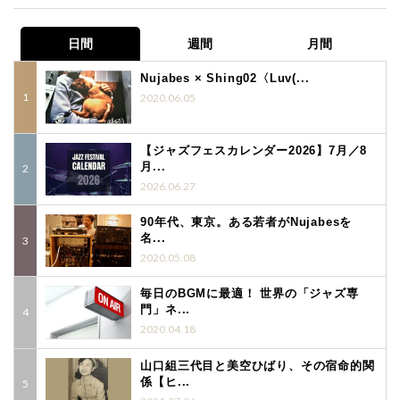
日間
週間
月間
Nujabes × Shing02〈Luv(...
2020.06.05
【ジャズフェスカレンダー2026】7月／8
月...
2026.06.27
90年代、東京。ある若者がNujabesを
名...
2020.05.08
毎日のBGMに最適！ 世界の「ジャズ専
門」ネ...
2020.04.18
山口組三代目と美空ひばり、その宿命的関
係【ヒ...