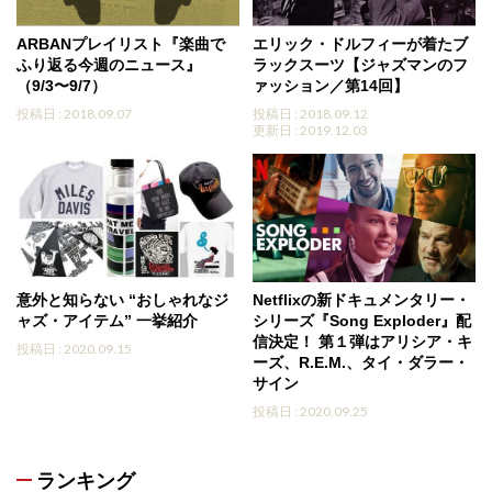
ARBANプレイリスト『楽曲で
エリック・ドルフィーが着たブ
ふり返る今週のニュース』
ラックスーツ【ジャズマンのフ
（9/3〜9/7）
ァッション／第14回】
投稿日 : 2018.09.07
投稿日 : 2018.09.12
更新日 : 2019.12.03
意外と知らない “おしゃれなジ
Netflixの新ドキュメンタリー・
ャズ・アイテム” 一挙紹介
シリーズ『Song Exploder』配
信決定！ 第１弾はアリシア・キ
投稿日 : 2020.09.15
ーズ、R.E.M.、タイ・ダラー・
サイン
投稿日 : 2020.09.25
ランキング