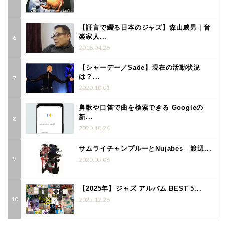
【証言で綴る日本のジャズ】森山威男｜音
楽家人...
2018.04.26
【シャーデー／Sade】現在の活動状況
は？...
2020.10.01
鼻歌や口笛で曲を検索できる Googleの
新...
2020.10.26
サムライチャンプルーとNujabes─ 渡辺...
2020.05.08
【2025年】ジャズ アルバム BEST 5...
2025.12.26