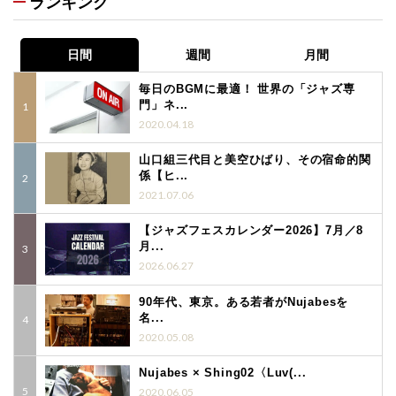
ランキング
日間
週間
月間
毎日のBGMに最適！ 世界の「ジャズ専
門」ネ...
2020.04.18
山口組三代目と美空ひばり、その宿命的関
係【ヒ...
2021.07.06
【ジャズフェスカレンダー2026】7月／8
月...
2026.06.27
90年代、東京。ある若者がNujabesを
名...
2020.05.08
Nujabes × Shing02〈Luv(...
2020.06.05