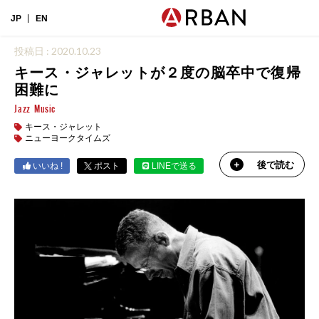
JP
EN
投稿日 : 2020.10.23
キース・ジャレットが２度の脳卒中で復帰
困難に
Jazz
Music
キース・ジャレット
ニューヨークタイムズ
後で読む
いいね !
ポスト
LINEで送る