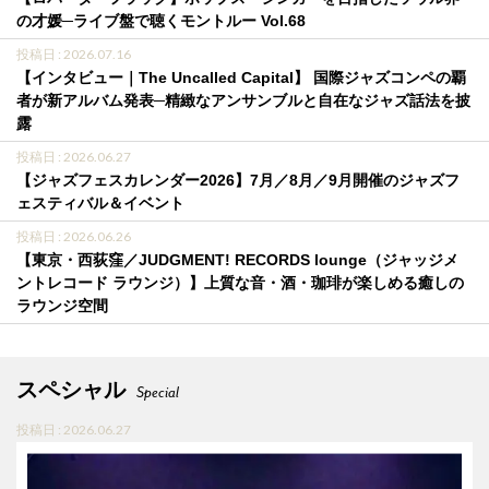
の才媛─ライブ盤で聴くモントルー Vol.68
投稿日 : 2026.07.16
【インタビュー｜The Uncalled Capital】 国際ジャズコンペの覇
者が新アルバム発表─精緻なアンサンブルと自在なジャズ話法を披
露
投稿日 : 2026.06.27
【ジャズフェスカレンダー2026】7月／8月／9月開催のジャズフ
ェスティバル＆イベント
投稿日 : 2026.06.26
【東京・西荻窪／JUDGMENT! RECORDS lounge（ジャッジメ
ントレコード ラウンジ）】上質な音・酒・珈琲が楽しめる癒しの
ラウンジ空間
スペシャル
Special
投稿日 : 2026.06.27