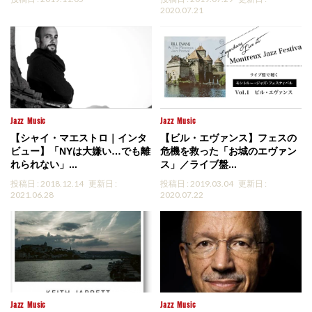
2020.07.21
Jazz
Music
Jazz
Music
【シャイ・マエストロ｜インタ
【ビル・エヴァンス】フェスの
ビュー】「NYは大嫌い…でも離
危機を救った「お城のエヴァン
れられない」...
ス」／ライブ盤...
投稿日 : 2018.12.14
更新日 :
投稿日 : 2019.03.04
更新日 :
2021.06.28
2020.07.22
Jazz
Music
Jazz
Music