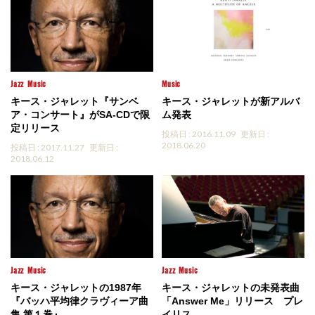
Jazz
Music
Music
キース・ジャレット『サンベ
キース・ジャレットが新アルバ
ア・コンサート』がSA-CDで限
ム発表
定リリース
投稿日 : 2016.11.09
更新日 :
2018.06.20
投稿日 : 2017.11.27
更新日 :
2018.06.12
Jazz
Music
Jazz
Music
キース・ジャレットの1987年
キース・ジャレットの未発表曲
『バッハ平均律クラヴィーア曲
「Answer Me」リリース プレ
集 第１巻』...
イリス...