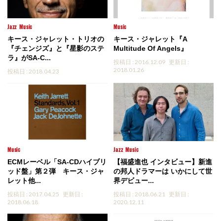
Jazz
Music
Music
キース・ジャレット・トリオの
キース・ジャレット『A
『チェンジズ』と『星影のステ
Multitude Of Angels』
ラ』がSA-C...
投稿日 : 2016.12.09
更新日 :
2018.01.26
投稿日 : 2018.04.23
Music
Jazz
Music
ECMレーベル「SA-CDハイブリ
【福盛進也 インタビュー】新進
ッド盤」第２弾 キース・ジャ
の邦人ドラマーは いかにして世
レット他...
界デビュー...
投稿日 : 2017.04.25
更新日 :
投稿日 : 2018.06.21
更新日 :
2018.06.18
2020.12.11