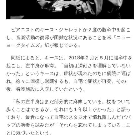
ピアニストのキース・ジャレットが２度の脳卒中を起こ
し、音楽活動の復帰が困難な状況にあることを米『ニュー
ヨークタイムズ』紙が報じている。
同紙によると、キースは、2018年２月と５月に脳卒中を
起こし、左半身が麻痺。「当初は深刻さを理解していない
かった」というキースは、症状が現れたのちに病院に運ば
れ、徐々に回復し退院するも、自宅で症状が再発。その
後、看護施設に入院していたという。
「私の左半身はまだ部分的に麻痺している。杖をついて
歩くことはできるが、それにも１年以上かかった」と語っ
ており、最近になって自宅のスタジオで慣れ親しんだビバ
ップの演奏を試みたが「それらを忘れてしまっている」こ
とに気づいたという。