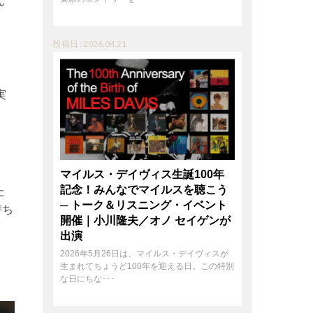
ん
投稿日 : 2026.04.21
実
マイルス・デイヴィス生誕100年
記念！みんなでマイルスを聴こう
た
─ トーク＆リスニング・イベント
持ち
開催｜小川隆夫／オノ セイゲンが
出演
2026年5月26日は、マイルス・デイヴィスが
生まれてちょうど100年を迎える日。この特別
な日にちな･･･