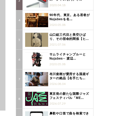
2020.04.18
90年代、東京。ある若者が
Nujabesを名...
2020.05.08
山口組三代目と美空ひば
り、その宿命的関係【ヒ...
2021.07.06
サムライチャンプルーと
Nujabes─ 渡辺...
2020.05.08
布川俊樹が愛用する国産ギ
ターの銘品【名手たち...
2026.08.04
東京発の新たな国際ジャズ
フェスティバル「ME...
2026.07.29
鼻歌や口笛で曲を検索でき