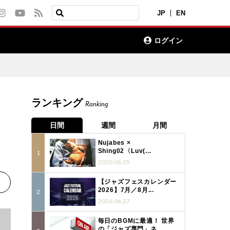
JP
EN
ログイン
ランキング
Ranking
日間
週間
月間
Nujabes ×
Shing02〈Luv(...
2020.06.05
【ジャズフェスカレンダー
2026】7月／8月...
2026.06.27
毎日のBGMに最適！ 世界
の「ジャズ専門」ネ...