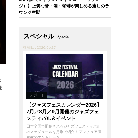
ジ）】上質な音・酒・珈琲が楽しめる癒しのラ
ウンジ空間
スペシャル
Special
投稿日 : 2026.06.27
々
味
レポート
【ジャズフェスカレンダー2026】
7月／8月／9月開催のジャズフェ
スティバル＆イベント
日本全国で開催されるジャズフェスティバル
』
のスケジュールを月別で紹介！ アマチュア演
奏家のエントリーを･･･