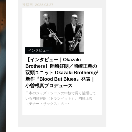
投稿日 : 2026.03.27
インタビュー
【インタビュー｜Okazaki
Brothers】岡崎好朗／岡崎正典の
双頭ユニット Okazaki Brothersが
新作『Blood But Blues』発表｜
小曽根真プロデュース
日本のジャズ・シーンの中核で長く活躍して
いる岡崎好朗（トランペット）、岡崎正典
（テナー・サックス）の･･･