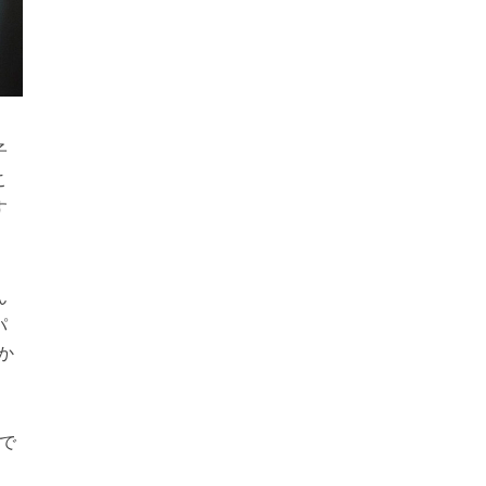
子
こ
す
ん
パ
か
んで