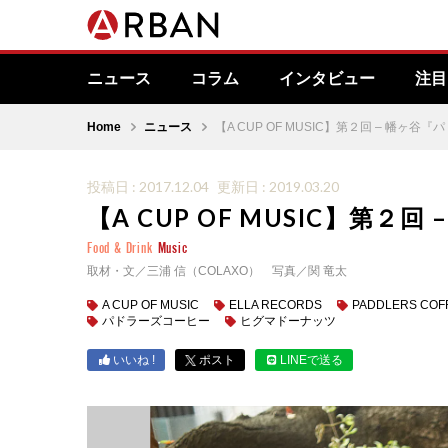
ニュース
コラム
インタビュー
注目
Home
ニュース
【A CUP OF MUSIC】第２回 – 幡ヶ
投稿日 : 2017.12.04
更新日 : 2019.03.20
【A CUP OF MUSIC】第
Food & Drink
Music
取材・文／三浦 信（COLAXO） 写真／関 竜太
A CUP OF MUSIC
ELLA RECORDS
PADDLERS COF
パドラーズコーヒー
ヒグマドーナッツ
いいね !
ポスト
LINEで送る