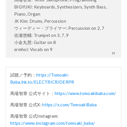
BIGYUKI: Keyboards, Synthesizers, Synth Bass,
Piano, Organ
JK Kim: Drums, Percussion
ウィーディー・ブライマー: Percussion on 2, 7
佐瀬悠輔: Trumpet on 3, 7, 9
小金丸慧: Guitar on 8
ermhoi: Vocals on 9
試聴／予約：
https://Tomoaki-
Baba.lnk.to/ELECTRICRIDERPR
馬場智章 公式サイト：
https://www.tomoakibaba.com/
馬場智章 公式X:
https://x.com/TomoakiBaba
馬場智章 公式Instagram:
https://www.instagram.com/tomoaki_baba/