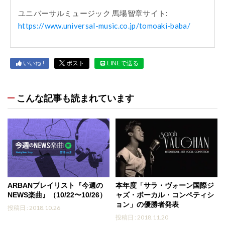
ユニバーサルミュージック 馬場智章サイト:
https://www.universal-music.co.jp/tomoaki-baba/
いいね !
ポスト
LINEで送る
こんな記事も読まれています
ARBANプレイリスト『今週の
本年度「サラ・ヴォーン国際ジ
NEWS楽曲』（10/22〜10/26）
ャズ・ボーカル・コンペティシ
ョン」の優勝者発表
投稿日 : 2018.10.26
投稿日 : 2018.11.20