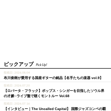
ピックアップ
Pick Up!
投稿日 : 2026.08.04
布川俊樹が愛用する国産ギターの銘品【名手たちの楽器 vol.9】
投稿日 : 2026.07.20
【ロバータ・フラック】ポップス・シンガーを目指したソウル界
の才媛─ライブ盤で聴くモントルー Vol.68
投稿日 : 2026.07.16
【インタビュー｜The Uncalled Capital】 国際ジャズコンペの覇