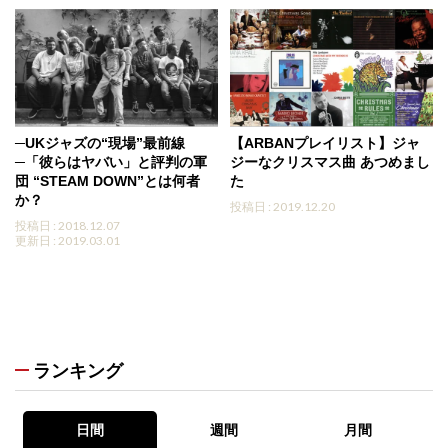
─UKジャズの“現場”最前線
【ARBANプレイリスト】ジャ
─「彼らはヤバい」と評判の軍
ジーなクリスマス曲 あつめまし
団 “STEAM DOWN”とは何者
た
か？
投稿日 : 2019.12.20
投稿日 : 2018.12.07
更新日 : 2019.03.01
ランキング
日間
週間
月間