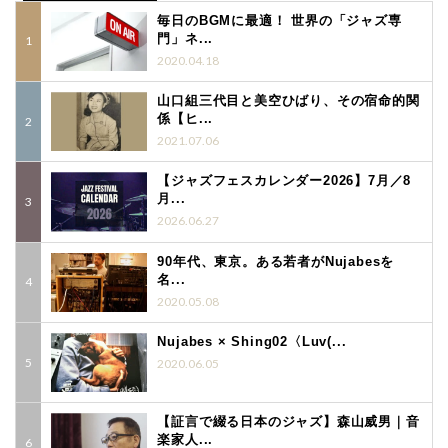
毎日のBGMに最適！ 世界の「ジャズ専
門」ネ...
2020.04.18
山口組三代目と美空ひばり、その宿命的関
係【ヒ...
2021.07.06
【ジャズフェスカレンダー2026】7月／8
月...
2026.06.27
90年代、東京。ある若者がNujabesを
名...
2020.05.08
Nujabes × Shing02〈Luv(...
2020.06.05
【証言で綴る日本のジャズ】森山威男｜音
楽家人...