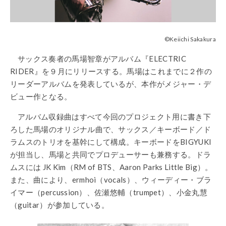
©️Keiichi Sakakura
サックス奏者の馬場智章がアルバム『ELECTRIC
RIDER』を９月にリリースする。馬場はこれまでに２作の
リーダーアルバムを発表しているが、本作がメジャー・デ
ビュー作となる。
アルバム収録曲はすべて今回のプロジェクト用に書き下
ろした馬場のオリジナル曲で、サックス／キーボード／ド
ラムスのトリオを基幹にして構成。キーボードをBIGYUKI
が担当し、馬場と共同でプロデューサーも兼務する。ドラ
ムスには JK Kim（RM of BTS、Aaron Parks Little Big）。
また、曲により、ermhoi（vocals）、ウィーディー・ブラ
イマー（percussion）、佐瀬悠輔（trumpet）、小金丸慧
（guitar）が参加している。