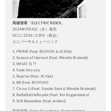
馬場智章
『
ELECTRIC RIDER
』
2024年9月4日（水）発売
UCCJ-2236 \3,300（税込）
ユニバーサルミュージック
1. PRIME (feat. BIGYUKI & JK Kim)
2. Season of Harvest (feat. Weedie Braimah)
3. WHAT IS ??
4. Fade into you
5. Reprise (feat. JK Kim)
6. 88 (feat. BIGYUKI)
7. Circus II (feat. Yusuke Sase & Weedie Braimah)
8. BaBaBattleRoyale (feat. Kei Koganemaru)
9. Still Remember (feat. ermhoi)
馬場智章: Tenor Saxophone, Programming