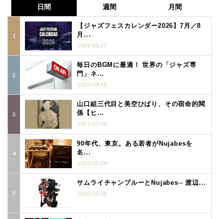
日間
週間
月間
【ジャズフェスカレンダー2026】7月／8
月...
2026.06.27
毎日のBGMに最適！ 世界の「ジャズ専
門」ネ...
2020.04.18
山口組三代目と美空ひばり、その宿命的関
係【ヒ...
2021.07.06
90年代、東京。ある若者がNujabesを
名...
2020.05.08
サムライチャンプルーとNujabes─ 渡辺...
2020.05.08