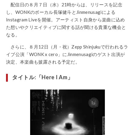
配信日の８月７日（水）21時からは、リリースを記念
し、WONKのボーカル長塚健斗とJinmenusagiによる
Instagram Liveを開催。アーティスト自身から楽曲に込め
た想いやクリエイティブに関する話が聞ける貴重な機会と
なる。
さらに、８月
12
日（月・祝）
Zepp Shinjuku
で行われるラ
イブ公演「
WONK x cero
」に
Jinmenusagi
のゲスト出演が
決定、本楽曲も披露される予定だ。
タイトル:「
Here I Am」