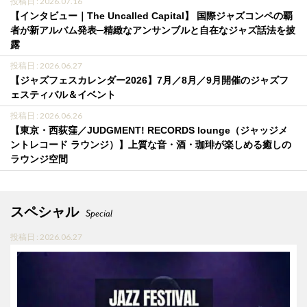
投稿日 : 2026.07.16
【インタビュー｜The Uncalled Capital】 国際ジャズコンペの覇
者が新アルバム発表─精緻なアンサンブルと自在なジャズ話法を披
露
投稿日 : 2026.06.27
【ジャズフェスカレンダー2026】7月／8月／9月開催のジャズフ
ェスティバル＆イベント
投稿日 : 2026.06.26
【東京・西荻窪／JUDGMENT! RECORDS lounge（ジャッジメ
ントレコード ラウンジ）】上質な音・酒・珈琲が楽しめる癒しの
ラウンジ空間
スペシャル
Special
投稿日 : 2026.06.27