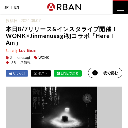
JP
EN
投稿日 : 2024.08.07
本日8/7リリース&インスタライブ開催！
WONK×Jinmenusagi初コラボ「Here I
Am」
Activity
Jazz
Music
Jinmenusagi
WONK
リリース情報
後で読む
いいね !
ポスト
LINEで送る