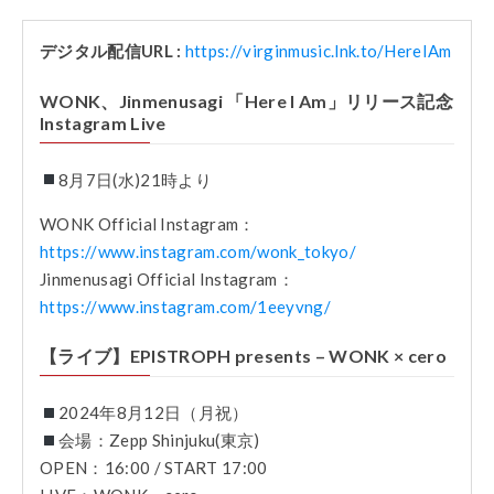
デジタル配信URL :
https://virginmusic.lnk.to/HereIAm
WONK、Jinmenusagi 「Here I Am」リリース記念
Instagram Live
8月7日(水)21時より
WONK Official Instagram：
https://www.instagram.com/wonk_tokyo/
Jinmenusagi Official Instagram
：
https://www.instagram.com/1eeyvng/
【ライブ】EPISTROPH presents – WONK × cero
2024年8月12日（月祝）
会場：Zepp Shinjuku(東京)
OPEN：16:00 / START 17:00