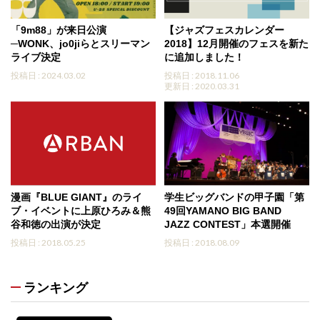
「9m88」が来日公演
【ジャズフェスカレンダー
─WONK、jo0jiらとスリーマン
2018】12月開催のフェスを新た
ライブ決定
に追加しました！
投稿日 : 2024.03.02
投稿日 : 2018.11.06
更新日 : 2020.03.31
漫画『BLUE GIANT』のライ
学生ビッグバンドの甲子園「第
ブ・イベントに上原ひろみ＆熊
49回YAMANO BIG BAND
谷和徳の出演が決定
JAZZ CONTEST」本選開催
投稿日 : 2018.05.25
投稿日 : 2018.08.09
ランキング