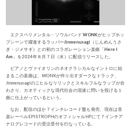
エクスペリメンタル・ソウルバンド
WONK
がヒップホッ
プシーンで躍進するラッパー
Jinmenusagi
（じんめんうさ
ぎ・ジメサギ）との初のコラボレーション楽曲「
Here I
Am
」を2024年８月７日（水）に配信リリースした。
ピアノとヴァイオリンのネオクラシカルなイントロに始
まるこの楽曲は、WONKが作り出すダークなトラック、
Jinmenusagiのニヒルなリリックとスキルフルなラップが合
わさり、カオティックな現代社会の混迷に問いを投げる１
曲に仕上がっているという。
なお、配信のほか７インチレコード盤も発売、現在は音
楽レーベルEPISTROPHのオフィシャルHPにて７インチア
ナログレコードの受注受付を行なっている。