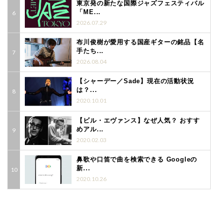
東京発の新たな国際ジャズフェスティバル
「ME...
2026.07.29
布川俊樹が愛用する国産ギターの銘品【名
手たち...
2026.08.04
【シャーデー／Sade】現在の活動状況
は？...
2020.10.01
【ビル・エヴァンス】なぜ人気？ おすす
めアル...
2020.02.03
鼻歌や口笛で曲を検索できる Googleの
新...
2020.10.26