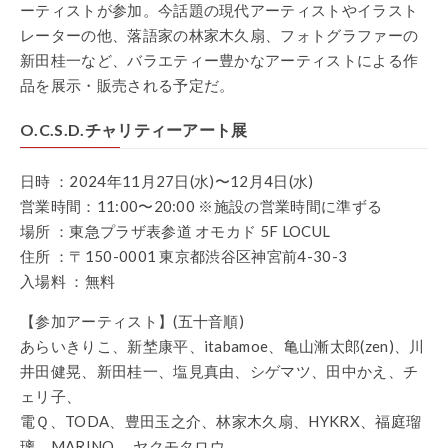
ーティストが参加。今話題の現代アーティストやイラスト
レーターの他、落語家の林家木久扇、フォトグラファーの
新田桂一など、バラエティー豊かなアーティストによる作
品を展示・販売される予定だ。
O.C.S.D.チャリティーアート展
日時 ：2024年11月27日(水)〜12月4日(水)
営業時間：11:00〜20:00 ※施設の営業時間に準ずる
場所 ：東急プラザ表参道 オモカド 5F LOCUL
住所 ：〒150-0001 東京都渋谷区神宮前4-30-3
入場料 ：無料
【参加アーティスト】(五十音順)
あらいきりこ、新埜康平、itabamoe、亀山漸太郎(zen)、川
井田健晃、新田桂一、塩見真由、シゲマツ、田中かえ、チ
ェリ子、
電Ｑ、TODA、豊田玉之介、林家木久扇、HYKRX、福庭瑠
璃、MARINO.、ヤクモタロウ