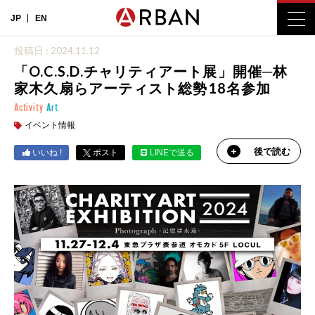
JP
EN
投稿日 : 2024.11.12
「O.C.S.D.チャリティアート展」開催─林
家木久扇らアーティスト総勢18名参加
Activity
Art
イベント情報
後で読む
いいね !
ポスト
LINEで送る