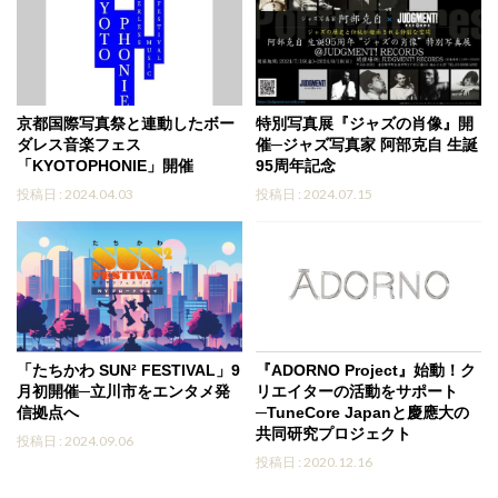
京都国際写真祭と連動したボー
特別写真展『ジャズの肖像』開
ダレス音楽フェス
催─ジャズ写真家 阿部克自 生誕
「KYOTOPHONIE」開催
95周年記念
投稿日 : 2024.04.03
投稿日 : 2024.07.15
「たちかわ SUN² FESTIVAL」9
『ADORNO Project』始動！ク
月初開催─立川市をエンタメ発
リエイターの活動をサポート
信拠点へ
─TuneCore Japanと慶應大の
共同研究プロジェクト
投稿日 : 2024.09.06
投稿日 : 2020.12.16