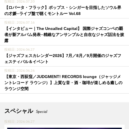
投稿日 : 2026.07.20
【ロバータ・フラック】ポップス・シンガーを目指したソウル界
の才媛─ライブ盤で聴くモントルー Vol.68
投稿日 : 2026.07.16
【インタビュー｜The Uncalled Capital】 国際ジャズコンペの覇
者が新アルバム発表─精緻なアンサンブルと自在なジャズ話法を披
露
投稿日 : 2026.06.27
【ジャズフェスカレンダー2026】7月／8月／9月開催のジャズフ
ェスティバル＆イベント
投稿日 : 2026.06.26
【東京・西荻窪／JUDGMENT! RECORDS lounge（ジャッジメ
ントレコード ラウンジ）】上質な音・酒・珈琲が楽しめる癒しの
ラウンジ空間
スペシャル
Special
投稿日 : 2026.06.27