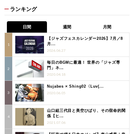
ランキング
日間
週間
月間
【ジャズフェスカレンダー2026】7月／8
月...
2026.06.27
毎日のBGMに最適！ 世界の「ジャズ専
門」ネ...
2020.04.18
Nujabes × Shing02〈Luv(...
2020.06.05
山口組三代目と美空ひばり、その宿命的関
係【ヒ...
2021.07.06