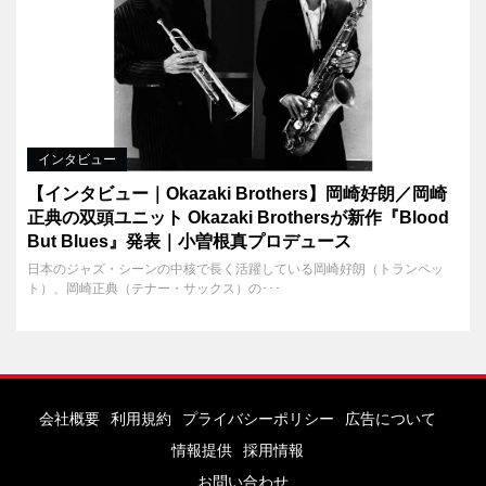
インタビュー
【インタビュー｜Okazaki Brothers】岡崎好朗／岡崎
正典の双頭ユニット Okazaki Brothersが新作『Blood
But Blues』発表｜小曽根真プロデュース
日本のジャズ・シーンの中核で長く活躍している岡崎好朗（トランペッ
ト）、岡崎正典（テナー・サックス）の･･･
会社概要
利用規約
プライバシーポリシー
広告について
情報提供
採用情報
お問い合わせ