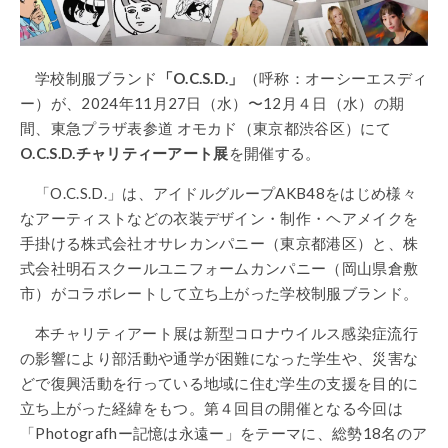
学校制服ブランド
「O.C.S.D.」
（呼称：オーシーエスディ
ー）が、2024年11月27日（水）〜12月４日（水）の期
間、東急プラザ表参道 オモカド（東京都渋谷区）にて
O.C.S.D.チャリティーアート展
を開催する。
「O.C.S.D.」は、アイドルグループAKB48をはじめ様々
なアーティストなどの衣装デザイン・制作・ヘアメイクを
手掛ける株式会社オサレカンパニー（東京都港区）と、株
式会社明石スクールユニフォームカンパニー（岡山県倉敷
市）がコラボレートして立ち上がった学校制服ブランド。
本チャリティアート展は新型コロナウイルス感染症流行
の影響により部活動や通学が困難になった学生や、災害な
どで復興活動を行っている地域に住む学生の支援を目的に
立ち上がった経緯をもつ。第４回目の開催となる今回は
「Photografhー記憶は永遠ー」をテーマに、総勢18名のア