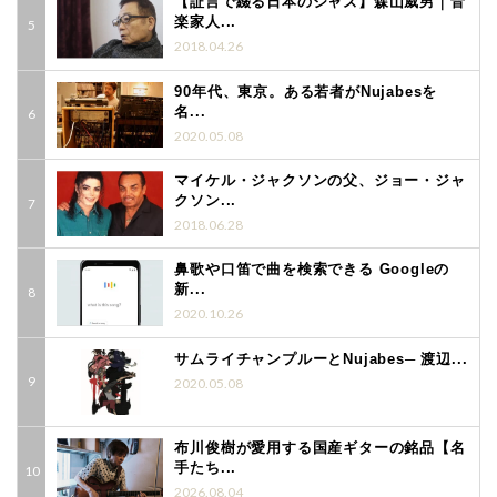
【証言で綴る日本のジャズ】森山威男｜音
楽家人...
2018.04.26
90年代、東京。ある若者がNujabesを
名...
2020.05.08
マイケル・ジャクソンの父、ジョー・ジャ
クソン...
2018.06.28
鼻歌や口笛で曲を検索できる Googleの
新...
2020.10.26
サムライチャンプルーとNujabes─ 渡辺...
2020.05.08
布川俊樹が愛用する国産ギターの銘品【名
手たち...
2026.08.04