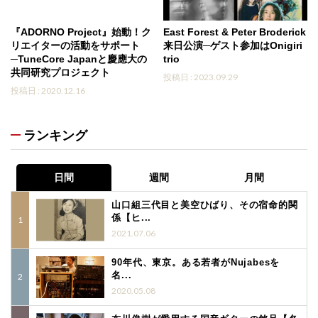
『ADORNO Project』始動！ク
East Forest & Peter Broderick
リエイターの活動をサポート
来日公演─ゲスト参加はOnigiri
─TuneCore Japanと慶應大の
trio
共同研究プロジェクト
投稿日 : 2023.09.29
投稿日 : 2020.12.16
ランキング
日間
週間
月間
山口組三代目と美空ひばり、その宿命的関
係【ヒ...
2021.07.06
90年代、東京。ある若者がNujabesを
名...
2020.05.08