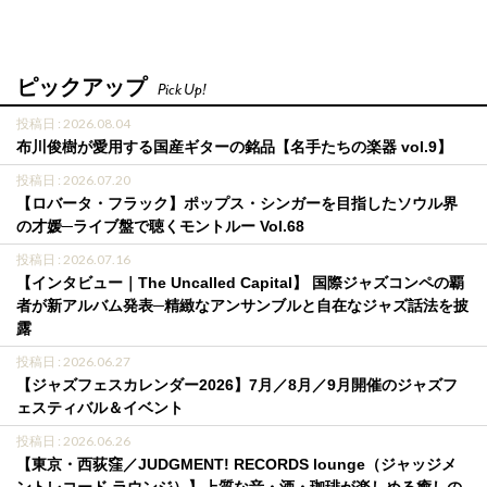
ピックアップ
Pick Up!
投稿日 : 2026.08.04
布川俊樹が愛用する国産ギターの銘品【名手たちの楽器 vol.9】
投稿日 : 2026.07.20
【ロバータ・フラック】ポップス・シンガーを目指したソウル界
の才媛─ライブ盤で聴くモントルー Vol.68
投稿日 : 2026.07.16
【インタビュー｜The Uncalled Capital】 国際ジャズコンペの覇
者が新アルバム発表─精緻なアンサンブルと自在なジャズ話法を披
露
投稿日 : 2026.06.27
【ジャズフェスカレンダー2026】7月／8月／9月開催のジャズフ
ェスティバル＆イベント
投稿日 : 2026.06.26
【東京・西荻窪／JUDGMENT! RECORDS lounge（ジャッジメ
ントレコード ラウンジ）】上質な音・酒・珈琲が楽しめる癒しの