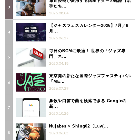
布川俊樹が愛用する国産ギターの銘品【名
手たち...
2026.08.04
【ジャズフェスカレンダー2026】7月／8
月...
2026.06.27
毎日のBGMに最適！ 世界の「ジャズ専
門」ネ...
2020.04.18
東京発の新たな国際ジャズフェスティバル
「ME...
2026.07.29
鼻歌や口笛で曲を検索できる Googleの
新...
2020.10.26
Nujabes × Shing02〈Luv(...
2020.06.05