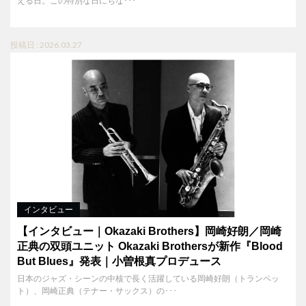
える日。この特別な日にちな･･･
投稿日 : 2026.03.27
インタビュー
【インタビュー｜Okazaki Brothers】岡崎好朗／岡崎
正典の双頭ユニット Okazaki Brothersが新作『Blood
But Blues』発表｜小曽根真プロデュース
日本のジャズ・シーンの中核で長く活躍している岡崎好朗（トランペッ
ト）、岡崎正典（テナー・サックス）の･･･