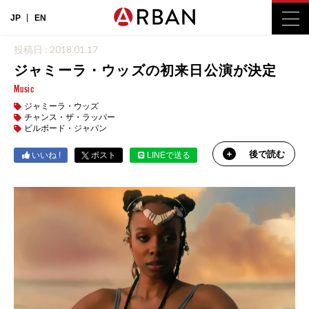
JP
EN
投稿日 : 2018.01.17
ジャミーラ・ウッズの初来日公演が決定
Music
ジャミーラ・ウッズ
チャンス・ザ・ラッパー
ビルボード・ジャパン
後で読む
いいね !
ポスト
LINEで送る