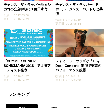
チャンス・ザ・ラッパー地元シ
チャンス・ザ・ラッパー P・
カゴの公立学校に１億円寄付
ホール・ジャズ・バンドらと共
演
投稿日 : 2017.03.08
更新日 : 2018.06.19
投稿日 : 2017.06.12
更新日 : 2018.06.14
「SUMMER SONIC／
ジャミーラ・ウッズが『Tiny
SONICMANIA 2018」第１弾ア
Desk Concert』出演で魅惑の
ーティスト発表
パフォーマンス披露
投稿日 : 2018.01.17
投稿日 : 2018.01.31
更新日 : 2018.06.12
更新日 : 2018.06.20
ランキング