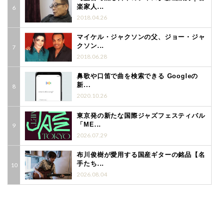
楽家人...
2018.04.26
マイケル・ジャクソンの父、ジョー・ジャ
クソン...
2018.06.28
鼻歌や口笛で曲を検索できる Googleの
新...
2020.10.26
東京発の新たな国際ジャズフェスティバル
「ME...
2026.07.29
布川俊樹が愛用する国産ギターの銘品【名
手たち...
2026.08.04