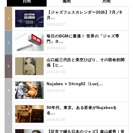
日間
週間
月間
【ジャズフェスカレンダー2026】7月／8
月...
2026.06.27
毎日のBGMに最適！ 世界の「ジャズ専
門」ネ...
2020.04.18
山口組三代目と美空ひばり、その宿命的関
係【ヒ...
2021.07.06
Nujabes × Shing02〈Luv(...
2020.06.05
90年代、東京。ある若者がNujabesを
名...
2020.05.08
【証言で綴る日本のジャズ】森山威男｜音