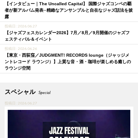
【インタビュー｜The Uncalled Capital】 国際ジャズコンペの覇
者が新アルバム発表─精緻なアンサンブルと自在なジャズ話法を披
露
投稿日 : 2026.06.27
【ジャズフェスカレンダー2026】7月／8月／9月開催のジャズフ
ェスティバル＆イベント
投稿日 : 2026.06.26
【東京・西荻窪／JUDGMENT! RECORDS lounge（ジャッジメ
ントレコード ラウンジ）】上質な音・酒・珈琲が楽しめる癒しの
ラウンジ空間
スペシャル
Special
投稿日 : 2026.06.27