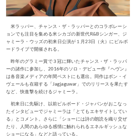
米ラッパー、チャンス・ザ・ラッパーとのコラボレーシ
ョンでも注目を集める米シカゴの新世代R&Bシンガー、ジ
ャミーラ・ウッズの初来日公演が１月23日（火）にビルボ
ードライブで開催される。
昨年のグラミー賞で３冠に輝いたチャンス・ザ・ラッパ
ーの諸作に参加し、2016年のソロ・デビュー作『ヘヴン』
は各音楽メディアの年間ベストにも選出。同作はボン・イ
ヴェールも在籍する「Jagjaguwar」でのリリースを果たす
など、快進撃を続けるジャミーラ。
初来日に先駆け、以前ビルボード・ジャパンがおこなっ
たインタビューでジャミーラは「とてもエキサイトしてい
る」とコメント。さらに「ショーには詩の朗読を織り交ぜ
たり、人間のあらゆる感情に触れられるエネルギッシュな
ショーになる」などと語っている。