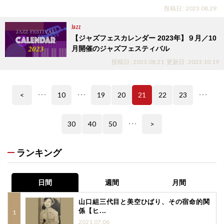
投稿日 : 2023.08.29
Jazz
【ジャズフェスカレンダー 2023年】９月／10
月開催のジャズフェスティバル
投稿日 : 2023.08.21
更新日 : 2023.10.19
<
10
19
20
21
22
23
･･･
･･･
･･･
30
40
50
>
･･･
ランキング
日間
週間
月間
山口組三代目と美空ひばり、その宿命的関
係【ヒ...
2021.07.06