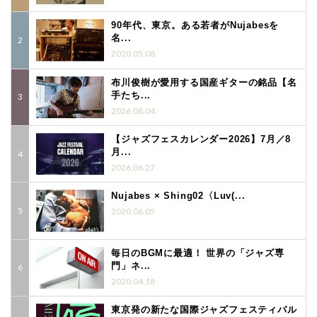
90年代、東京。ある若者がNujabesを
名...
2020.05.08
布川俊樹が愛用する国産ギターの銘品【名
手たち...
2026.08.04
【ジャズフェスカレンダー2026】7月／8
月...
2026.06.27
Nujabes × Shing02〈Luv(...
2020.06.05
毎日のBGMに最適！ 世界の「ジャズ専
門」ネ...
2020.04.18
東京発の新たな国際ジャズフェスティバル