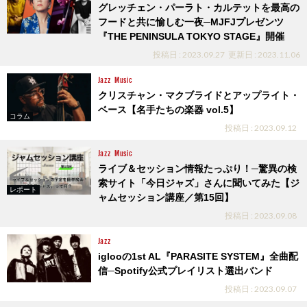
グレッチェン・パーラト・カルテットを最高の
フードと共に愉しむ一夜─MJFJプレゼンツ
『THE PENINSULA TOKYO STAGE』開催
投稿日 : 2023.09.27
更新日 : 2023.11.06
Jazz
Music
クリスチャン・マクブライドとアップライト・
ベース【名手たちの楽器 vol.5】
コラム
投稿日 : 2023.09.12
Jazz
Music
ライブ＆セッション情報たっぷり！─驚異の検
索サイト「今日ジャズ」さんに聞いてみた【ジ
レポート
ャムセッション講座／第15回】
投稿日 : 2023.09.08
Jazz
iglooの1st AL『PARASITE SYSTEM』全曲配
信─Spotify公式プレイリスト選出バンド
投稿日 : 2023.09.07