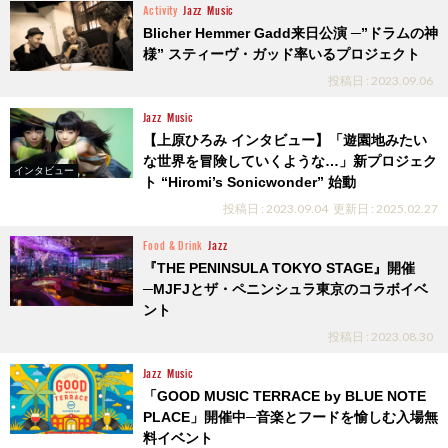
Activity
Jazz
Music
Blicher Hemmer Gadd来日公演 ─”ドラムの神
様” スティーヴ・ガッド率いるプロジェクト
投稿日 : 2023.09.06
Jazz
Music
【上原ひろみ インタビュー】「遊園地みたい
な世界を冒険していくような…」新プロジェク
インタビュー
ト “Hiromi’s Sonicwonder” 始動
投稿日 : 2023.09.04
更新日 : 2025.02.27
Food & Drink
Jazz
『THE PENINSULA TOKYO STAGE』開催
─MJFJとザ・ペニンシュラ東京のコラボイベ
ント
投稿日 : 2023.08.30
Jazz
Music
「GOOD MUSIC TERRACE by BLUE NOTE
PLACE」開催中─音楽とフードを愉しむ入場無
料イベント