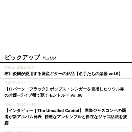
ピックアップ
Pick Up!
投稿日 : 2026.08.04
布川俊樹が愛用する国産ギターの銘品【名手たちの楽器 vol.9】
投稿日 : 2026.07.20
【ロバータ・フラック】ポップス・シンガーを目指したソウル界
の才媛─ライブ盤で聴くモントルー Vol.68
投稿日 : 2026.07.16
【インタビュー｜The Uncalled Capital】 国際ジャズコンペの覇
者が新アルバム発表─精緻なアンサンブルと自在なジャズ話法を披
露
投稿日 : 2026.06.27