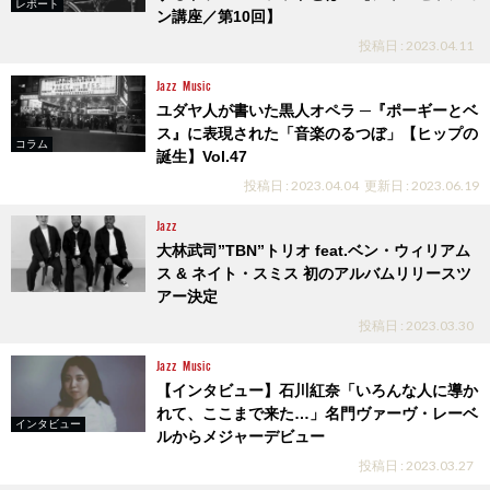
レポート
ン講座／第10回】
投稿日 : 2023.04.11
Jazz
Music
ユダヤ人が書いた黒人オペラ ─『ポーギーとベ
ス』に表現された「音楽のるつぼ」【ヒップの
コラム
誕生】Vol.47
投稿日 : 2023.04.04
更新日 : 2023.06.19
Jazz
大林武司”TBN”トリオ feat.ベン・ウィリアム
ス & ネイト・スミス 初のアルバムリリースツ
アー決定
投稿日 : 2023.03.30
Jazz
Music
【インタビュー】石川紅奈「いろんな人に導か
れて、ここまで来た…」名門ヴァーヴ・レーベ
インタビュー
ルからメジャーデビュー
投稿日 : 2023.03.27