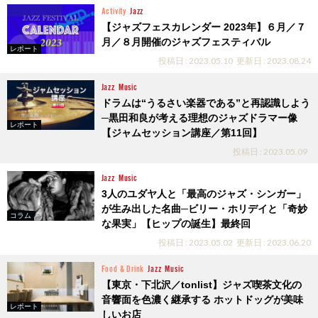
Activity
Jazz
【ジャズフェスカレンダー 2023年】６月／７
月／８月開催のジャズフェスティバル
レポート
投稿日 : 2023.05.10
更新日 : 2023.08.24
Jazz
Music
ドラムは“うるさい楽器である”と再認識しよう
─黒田和良が考える理想のジャズドラマー像
レポート
【ジャムセッション講座／第11回】
投稿日 : 2023.05.09
Jazz
Music
3人のユダヤ人と「最高のジャズ・シンガー」
が生み出した名曲─ビリー・ホリデイと「奇妙
コラム
な果実」【ヒップの誕生】最終回
投稿日 : 2023.05.02
更新日 : 2023.06.20
Food & Drink
Jazz
Music
【東京・下北沢／tonlist】ジャズ喫茶文化の
音響面を色濃く継承する ホットドッグが美味
レポート
しいお店