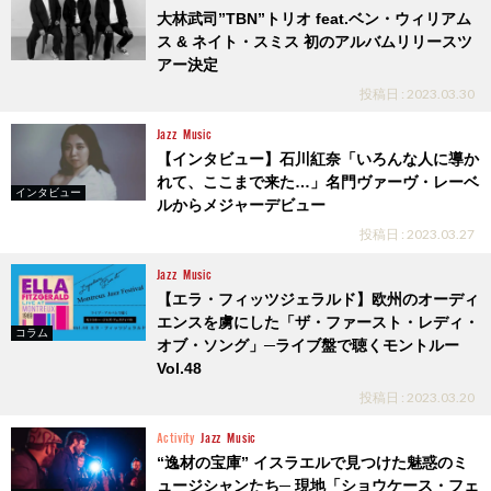
大林武司”TBN”トリオ feat.ベン・ウィリアム
ス & ネイト・スミス 初のアルバムリリースツ
アー決定
投稿日 : 2023.03.30
Jazz
Music
【インタビュー】石川紅奈「いろんな人に導か
れて、ここまで来た…」名門ヴァーヴ・レーベ
インタビュー
ルからメジャーデビュー
投稿日 : 2023.03.27
Jazz
Music
【エラ・フィッツジェラルド】欧州のオーディ
エンスを虜にした「ザ・ファースト・レディ・
コラム
オブ・ソング」─ライブ盤で聴くモントルー
Vol.48
投稿日 : 2023.03.20
Activity
Jazz
Music
“逸材の宝庫” イスラエルで見つけた魅惑のミ
ュージシャンたち─ 現地「ショウケース・フェ