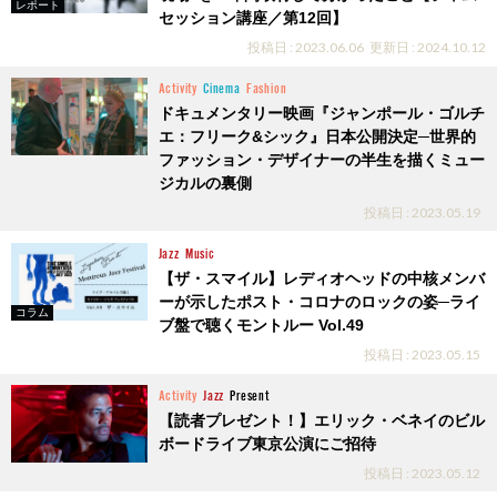
レポート
セッション講座／第12回】
投稿日 : 2023.06.06
更新日 : 2024.10.12
Activity
Cinema
Fashion
ドキュメンタリー映画『ジャンポール・ゴルチ
エ：フリーク&シック』日本公開決定─世界的
ファッション・デザイナーの半生を描くミュー
ジカルの裏側
投稿日 : 2023.05.19
Jazz
Music
【ザ・スマイル】レディオヘッドの中核メンバ
ーが示したポスト・コロナのロックの姿─ライ
コラム
ブ盤で聴くモントルー Vol.49
投稿日 : 2023.05.15
Activity
Jazz
Present
【読者プレゼント！】エリック・ベネイのビル
ボードライブ東京公演にご招待
投稿日 : 2023.05.12