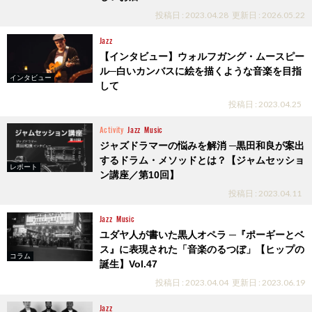
投稿日 : 2023.04.28
更新日 : 2026.05.22
Jazz
【インタビュー】ウォルフガング・ムースピー
ル─白いカンバスに絵を描くような音楽を目指
インタビュー
して
投稿日 : 2023.04.25
Activity
Jazz
Music
ジャズドラマーの悩みを解消 ─黒田和良が案出
するドラム・メソッドとは？【ジャムセッショ
レポート
ン講座／第10回】
投稿日 : 2023.04.11
Jazz
Music
ユダヤ人が書いた黒人オペラ ─『ポーギーとベ
ス』に表現された「音楽のるつぼ」【ヒップの
コラム
誕生】Vol.47
投稿日 : 2023.04.04
更新日 : 2023.06.19
Jazz