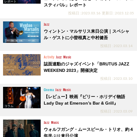
レポート
スティバル」レポート
投稿日 : 2023.03.16
更新日 : 2023.12.05
Jazz
ウィントン・マルサリス来日公演｜スペシャ
ル・ゲストに小曽根真と中村健吾
投稿日 : 2023.03.14
Activity
Jazz
Music
誌面連動のジャズイベント「BRUTUS JAZZ
WEEKEND 2023」開催決定
投稿日 : 2023.03.10
Cinema
Jazz
Music
【レビュー】映画『ビリー・ホリデイ物語
Lady Day at Emerson’s Bar & Grill』
コラム
投稿日 : 2023.03.09
Jazz
Music
ウォルフガング・ムースピール・トリオ、約４
年半ぶり来日公演