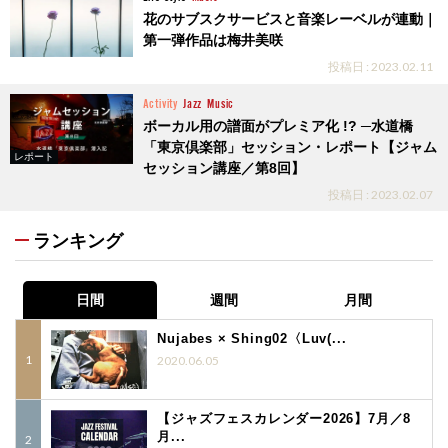
花のサブスクサービスと音楽レーベルが連動｜
第一弾作品は梅井美咲
投稿日 : 2023.02.11
Activity
Jazz
Music
ボーカル用の譜面がプレミア化 !? ─水道橋
「東京倶楽部」セッション・レポート【ジャム
レポート
セッション講座／第8回】
投稿日 : 2023.02.07
ランキング
日間
週間
月間
Nujabes × Shing02〈Luv(...
2020.06.05
【ジャズフェスカレンダー2026】7月／8
月...