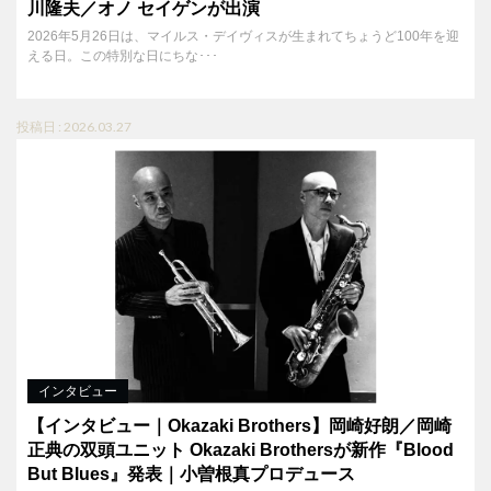
川隆夫／オノ セイゲンが出演
2026年5月26日は、マイルス・デイヴィスが生まれてちょうど100年を迎
える日。この特別な日にちな･･･
投稿日 : 2026.03.27
インタビュー
【インタビュー｜Okazaki Brothers】岡崎好朗／岡崎
正典の双頭ユニット Okazaki Brothersが新作『Blood
But Blues』発表｜小曽根真プロデュース