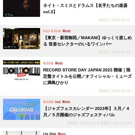
ネイト・スミスとドラムス【名手たちの楽器
vol.3】
コラム
投稿日 : 2023.02.25
Food & Drink
Music
【東京・新宿御苑／MAKANI】ゆっくり楽しめ
る 音楽セレクターのいるワインバー
レポート
投稿日 : 2023.02.24
Activity
Music
RECORD STORE DAY JAPAN 2023 開催｜限
定盤タイトルを公開／オフィシャル・ミューズ
に満島ひかり
投稿日 : 2023.02.18
Activity
Jazz
Music
【ジャズフェスカレンダー 2023年】３月／４
月／５月開催のジャズフェスティバル
投稿日 : 2023.02.14
更新日 : 2023.04.24
Life Style
Music