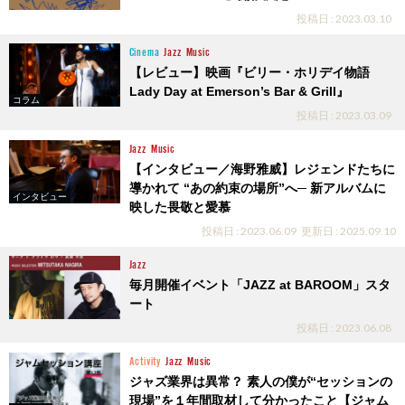
投稿日 : 2023.03.10
Cinema
Jazz
Music
【レビュー】映画『ビリー・ホリデイ物語
Lady Day at Emerson’s Bar & Grill』
コラム
投稿日 : 2023.03.09
Jazz
Music
【インタビュー／海野雅威】レジェンドたちに
導かれて “あの約束の場所”へ─ 新アルバムに
インタビュー
映した畏敬と愛慕
投稿日 : 2023.06.09
更新日 : 2025.09.10
Jazz
毎月開催イベント「JAZZ at BAROOM」スタ
ート
投稿日 : 2023.06.08
Activity
Jazz
Music
ジャズ業界は異常？ 素人の僕が“セッションの
現場”を１年間取材して分かったこと【ジャム