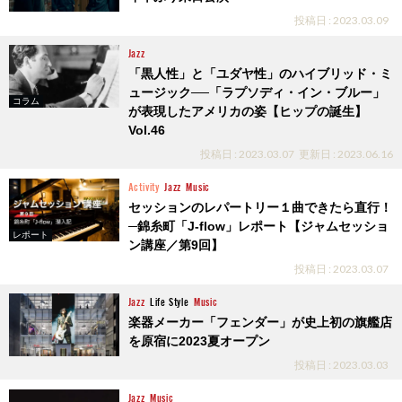
投稿日 : 2023.03.09
Jazz
「黒人性」と「ユダヤ性」のハイブリッド・ミ
ュージック──「ラプソディ・イン・ブルー」
コラム
が表現したアメリカの姿【ヒップの誕生】
Vol.46
投稿日 : 2023.03.07
更新日 : 2023.06.16
Activity
Jazz
Music
セッションのレパートリー１曲できたら直行！
─錦糸町「J-flow」レポート【ジャムセッショ
レポート
ン講座／第9回】
投稿日 : 2023.03.07
Jazz
Life Style
Music
楽器メーカー「フェンダー」が史上初の旗艦店
を原宿に2023夏オープン
投稿日 : 2023.03.03
Jazz
Music