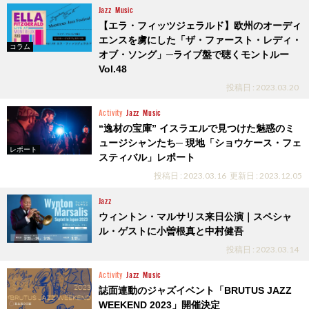
Jazz
Music
【エラ・フィッツジェラルド】欧州のオーディ
エンスを虜にした「ザ・ファースト・レディ・
コラム
オブ・ソング」─ライブ盤で聴くモントルー
Vol.48
投稿日 : 2023.03.20
Activity
Jazz
Music
“逸材の宝庫” イスラエルで見つけた魅惑のミ
ュージシャンたち─ 現地「ショウケース・フェ
レポート
スティバル」レポート
投稿日 : 2023.03.16
更新日 : 2023.12.05
Jazz
ウィントン・マルサリス来日公演｜スペシャ
ル・ゲストに小曽根真と中村健吾
投稿日 : 2023.03.14
Activity
Jazz
Music
誌面連動のジャズイベント「BRUTUS JAZZ
WEEKEND 2023」開催決定