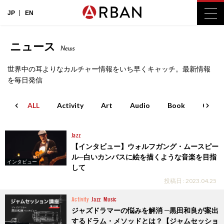
JP
EN
ニュース
News
世界中の耳よりなカルチャー情報をいち早くキャッチ。最新情報
を毎日発信
ALL
Activity
Art
Audio
Book
Cinem
Jazz
【インタビュー】ウォルフガング・ムースピー
ル─白いカンバスに絵を描くような音楽を目指
インタビュー
して
投稿日 : 2023.04.25
Activity
Jazz
Music
ジャズドラマーの悩みを解消 ─黒田和良が案出
するドラム・メソッドとは？【ジャムセッショ