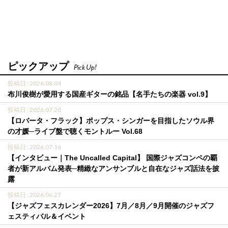
ピックアップ
Pick Up!
投稿日 : 2026.08.04
布川俊樹が愛用する国産ギターの銘品【名手たちの楽器 vol.9】
投稿日 : 2026.07.20
【ロバータ・フラック】ポップス・シンガーを目指したソウル界
の才媛─ライブ盤で聴くモントルー Vol.68
投稿日 : 2026.07.16
【インタビュー｜The Uncalled Capital】 国際ジャズコンペの覇
者が新アルバム発表─精緻なアンサンブルと自在なジャズ話法を披
露
投稿日 : 2026.06.27
【ジャズフェスカレンダー2026】7月／8月／9月開催のジャズフ
ェスティバル＆イベント