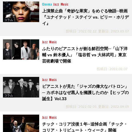
Cinema
Jazz
Music
上演禁止曲「奇妙な果実」をめぐる物語─映画
『ユナイテッド・ステイツ vs. ビリー・ホリデ
コラム
イ』
投稿日 : 2022.02.12
更新日 : 2023.03.07
Jazz
Music
ふたりのピアニストが創る鮮烈空間─「山下洋
輔 vs 鈴木優人」「塩谷哲 vs 大林武司」東京
芸術劇場で開催
投稿日 : 2022.02.07
Jazz
Music
ピアニストが見た「ジャズの偉大なパトロン」
─ カポネはなぜ黒人を擁護したのか【ヒップの
コラム
誕生】Vol.33
投稿日 : 2022.02.01
更新日 : 2022.09.05
Jazz
Music
チック・コリア没後１年─追悼企画「チック・
コリア・トリビュート・ウィーク」開催