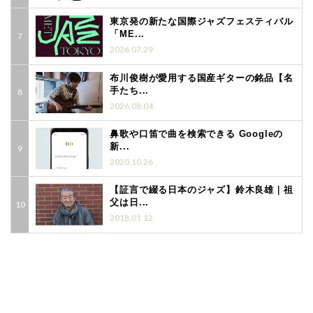
東京発の新たな国際ジャズフェスティバル
「ME...
2026.07.29
布川俊樹が愛用する国産ギターの銘品【名
手たち...
2026.08.04
鼻歌や口笛で曲を検索できる Googleの
新...
2020.10.26
【証言で綴る日本のジャズ】鈴木良雄｜祖
父は日...
2018.01.12