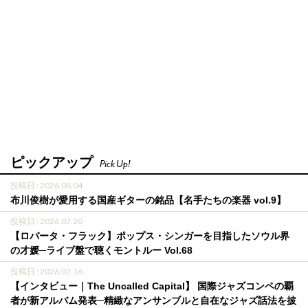
ピックアップ
Pick Up!
投稿日 : 2026.08.04
布川俊樹が愛用する国産ギターの銘品【名手たちの楽器 vol.9】
投稿日 : 2026.07.20
【ロバータ・フラック】ポップス・シンガーを目指したソウル界
の才媛─ライブ盤で聴くモントルー Vol.68
投稿日 : 2026.07.16
【インタビュー｜The Uncalled Capital】 国際ジャズコンペの覇
者が新アルバム発表─精緻なアンサンブルと自在なジャズ話法を披