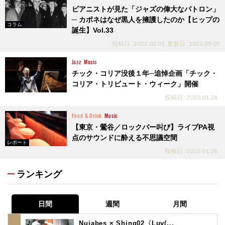
ピアニストが見た「ジャズの偉大なパトロン」
─ カポネはなぜ黒人を擁護したのか【ヒップの
コラム
誕生】Vol.33
投稿日 : 2022.02.01
更新日 : 2022.09.05
Jazz
Music
チック・コリア没後１年─追悼企画「チック・
コリア・トリビュート・ウィーク」開催
投稿日 : 2022.01.28
Food & Drink
Music
【東京・鶯谷／ロックバー叫び】ライブPA視
点のサウンドに酔える不思議空間
レポート
投稿日 : 2022.01.28
ランキング
日間
週間
月間
Nujabes × Shing02〈Luv(...