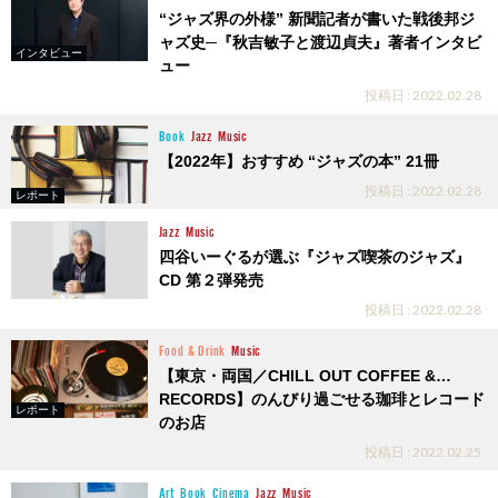
“ジャズ界の外様” 新聞記者が書いた戦後邦ジ
ャズ史─『秋吉敏子と渡辺貞夫』著者インタビ
インタビュー
ュー
投稿日 : 2022.02.28
Book
Jazz
Music
【2022年】おすすめ “ジャズの本” 21冊
投稿日 : 2022.02.28
レポート
Jazz
Music
四谷いーぐるが選ぶ『ジャズ喫茶のジャズ』
CD 第２弾発売
投稿日 : 2022.02.28
Food & Drink
Music
【東京・両国／CHILL OUT COFFEE &…
RECORDS】のんびり過ごせる珈琲とレコード
レポート
のお店
投稿日 : 2022.02.25
Art
Book
Cinema
Jazz
Music