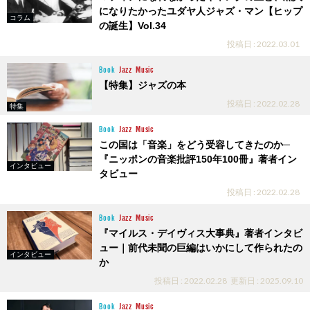
になりたかったユダヤ人ジャズ・マン【ヒップ
コラム
の誕生】Vol.34
投稿日 : 2022.03.01
Book
Jazz
Music
【特集】ジャズの本
投稿日 : 2022.02.28
特集
Book
Jazz
Music
この国は「音楽」をどう受容してきたのか─
『ニッポンの音楽批評150年100冊』著者イン
インタビュー
タビュー
投稿日 : 2022.02.28
Book
Jazz
Music
『マイルス・デイヴィス大事典』著者インタビ
ュー｜前代未聞の巨編はいかにして作られたの
インタビュー
か
投稿日 : 2022.02.28
更新日 : 2025.09.10
Book
Jazz
Music