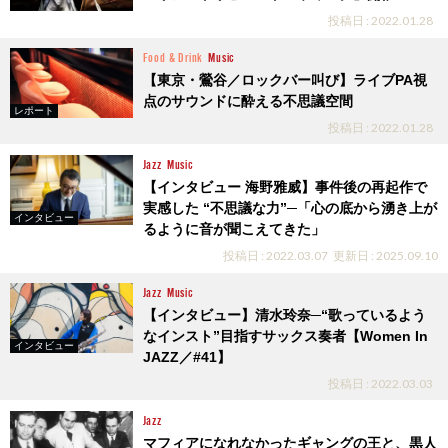
投稿日 : 2022.01.28
Food & Drink
Music
【東京・鶯谷／ロックバー叫び】ライブPA視
点のサウンドに酔える不思議空間
レポート
投稿日 : 2022.01.28
Jazz
Music
【インタビュー 海野雅威】事件後の再起作で
実感した “不思議な力”─「心の底から湧き上が
インタビュー
るように音が聞こえてきた」
投稿日 : 2022.03.07
更新日 : 2025.09.10
Jazz
Music
【インタビュー】清水玲奈─“歌っているよう
なインスト”目指すサックス奏者【Women In
インタビュー
JAZZ／#41】
投稿日 : 2022.03.03
Jazz
マフィアになれなかったギャングの王と、黒人