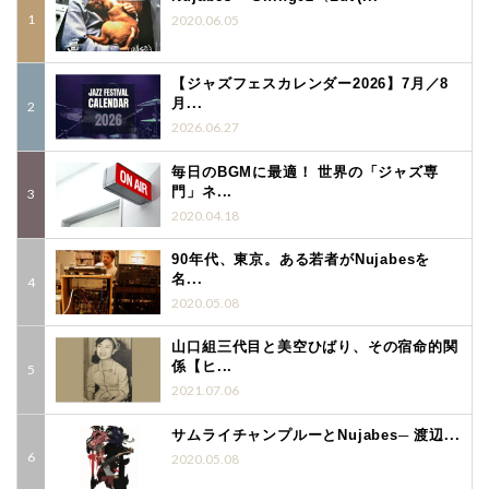
2020.06.05
【ジャズフェスカレンダー2026】7月／8
月...
2026.06.27
毎日のBGMに最適！ 世界の「ジャズ専
門」ネ...
2020.04.18
90年代、東京。ある若者がNujabesを
名...
2020.05.08
山口組三代目と美空ひばり、その宿命的関
係【ヒ...
2021.07.06
サムライチャンプルーとNujabes─ 渡辺...
2020.05.08