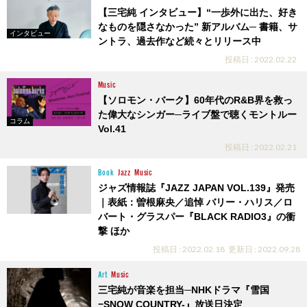
【三宅純 インタビュー】“一歩外に出た、好き
なものを隠さなかった” 新アルバム─ 書籍、サ
インタビュー
ントラ、過去作など続々とリリース中
投稿日 : 2022.02.22
Music
【ソロモン・バーク】60年代のR&B界を救っ
た偉大なシンガー─ライブ盤で聴くモントルー
コラム
Vol.41
投稿日 : 2022.02.21
Book
Jazz
Music
ジャズ情報誌『JAZZ JAPAN VOL.139』発売
｜表紙：曽根麻央／追悼 バリー・ハリス／ロ
バート・グラスパー『BLACK RADIO3』の衝
撃 ほか
投稿日 : 2022.02.18
更新日 : 2022.09.28
Art
Music
三宅純が音楽を担当─NHKドラマ『雪国
−SNOW COUNTRY-』放送日決定