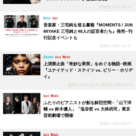
投稿日 : 2022.02.17
Book
Jazz
音楽家・三宅純を巡る書籍『MOMENTS / JUN
MIYAKE 三宅純と48人の証言者たち』発売─刊
行記念イベントも
投稿日 : 2022.02.15
Cinema
Jazz
Music
上演禁止曲「奇妙な果実」をめぐる物語─映画
『ユナイテッド・ステイツ vs. ビリー・ホリデ
コラム
イ』
投稿日 : 2022.02.12
更新日 : 2023.03.07
Jazz
Music
ふたりのピアニストが創る鮮烈空間─「山下洋
輔 vs 鈴木優人」「塩谷哲 vs 大林武司」東京
芸術劇場で開催
投稿日 : 2022.02.07
Jazz
Music