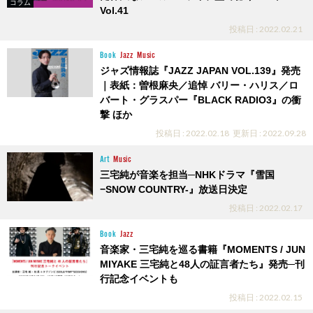
コラム
Vol.41
投稿日 : 2022.02.21
Book
Jazz
Music
ジャズ情報誌『JAZZ JAPAN VOL.139』発売
｜表紙：曽根麻央／追悼 バリー・ハリス／ロ
バート・グラスパー『BLACK RADIO3』の衝
撃 ほか
投稿日 : 2022.02.18
更新日 : 2022.09.28
Art
Music
三宅純が音楽を担当─NHKドラマ『雪国
−SNOW COUNTRY-』放送日決定
投稿日 : 2022.02.17
Book
Jazz
音楽家・三宅純を巡る書籍『MOMENTS / JUN
MIYAKE 三宅純と48人の証言者たち』発売─刊
行記念イベントも
投稿日 : 2022.02.15