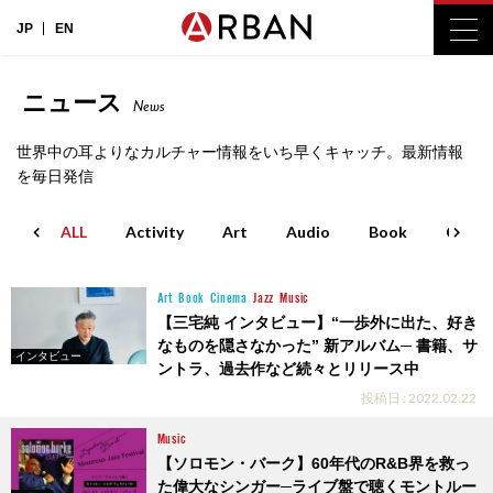
JP
EN
ニュース
News
世界中の耳よりなカルチャー情報をいち早くキャッチ。最新情報
を毎日発信
ALL
Activity
Art
Audio
Book
Cinem
Art
Book
Cinema
Jazz
Music
【三宅純 インタビュー】“一歩外に出た、好き
なものを隠さなかった” 新アルバム─ 書籍、サ
インタビュー
ントラ、過去作など続々とリリース中
投稿日 : 2022.02.22
Music
【ソロモン・バーク】60年代のR&B界を救っ
た偉大なシンガー─ライブ盤で聴くモントルー