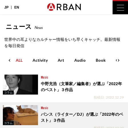
JP
EN
ニュース
News
世界中の耳よりなカルチャー情報をいち早くキャッチ。最新情報
を毎日発信
ALL
Activity
Art
Audio
Book
Cinem
Music
中野充浩（文筆家／編集者）が選ぶ「2022年
のベスト」３作品
コラム
投稿日 : 2022.12.29
Music
パンス（ライター／DJ）が選ぶ「2022年のベ
スト」３作品
コラム
投稿日 : 2022.12.29