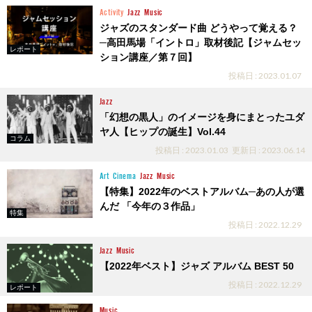
Activity
Jazz
Music
ジャズのスタンダード曲 どうやって覚える？
─高田馬場「イントロ」取材後記【ジャムセッ
レポート
ション講座／第７回】
投稿日 : 2023.01.07
Jazz
「幻想の黒人」のイメージを身にまとったユダ
ヤ人【ヒップの誕生】Vol.44
コラム
投稿日 : 2023.01.03
更新日 : 2023.06.14
Art
Cinema
Jazz
Music
【特集】2022年のベストアルバム─あの人が選
んだ 「今年の３作品」
特集
投稿日 : 2022.12.29
Jazz
Music
【2022年ベスト】ジャズ アルバム BEST 50
投稿日 : 2022.12.29
レポート
Music