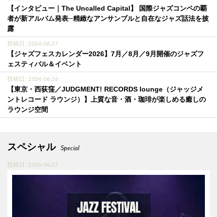
【インタビュー｜The Uncalled Capital】 国際ジャズコンペの覇
者が新アルバム発表─精緻なアンサンブルと自在なジャズ話法を披
露
投稿日 : 2026.06.27
【ジャズフェスカレンダー2026】7月／8月／9月開催のジャズフ
ェスティバル＆イベント
投稿日 : 2026.06.26
【東京・西荻窪／JUDGMENT! RECORDS lounge（ジャッジメ
ントレコード ラウンジ）】上質な音・酒・珈琲が楽しめる癒しの
ラウンジ空間
スペシャル
Special
投稿日 : 2026.06.27