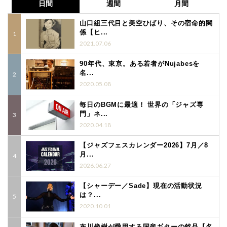
日間
週間
月間
山口組三代目と美空ひばり、その宿命的関
係【ヒ...
2021.07.06
90年代、東京。ある若者がNujabesを
名...
2020.05.08
毎日のBGMに最適！ 世界の「ジャズ専
門」ネ...
2020.04.18
【ジャズフェスカレンダー2026】7月／8
月...
2026.06.27
【シャーデー／Sade】現在の活動状況
は？...
2020.10.01
布川俊樹が愛用する国産ギターの銘品【名