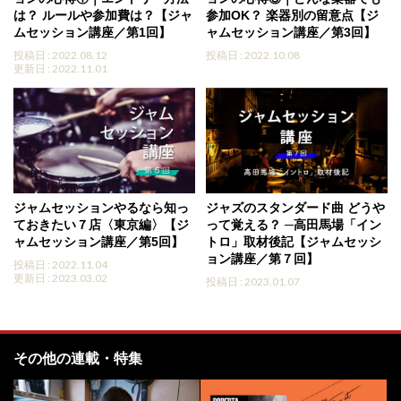
は？ ルールや参加費は？【ジャ
参加OK？ 楽器別の留意点【ジ
ムセッション講座／第1回】
ャムセッション講座／第3回】
投稿日 : 2022.08.12
投稿日 : 2022.10.08
更新日 : 2022.11.01
ジャムセッションやるなら知っ
ジャズのスタンダード曲 どうや
ておきたい７店〈東京編〉【ジ
って覚える？ ─高田馬場「イン
ャムセッション講座／第5回】
トロ」取材後記【ジャムセッシ
ョン講座／第７回】
投稿日 : 2022.11.04
更新日 : 2023.03.02
投稿日 : 2023.01.07
その他の連載・特集