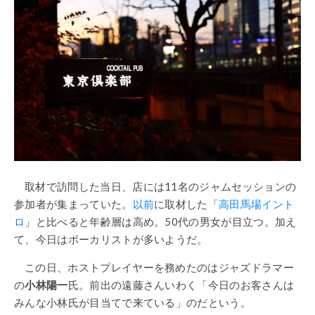
取材で訪問した当日、店には11名のジャムセッションの
参加者が集まっていた。
以前
に取材した「
高田馬場イント
ロ
」と比べると年齢層は高め。50代の男女が目立つ。加え
て、今日はボーカリストが多いようだ。
この日、ホストプレイヤーを務めたのはジャズドラマー
の
小林陽一
氏。前出の遠藤さんいわく「今日のお客さんは
みんな小林氏が目当てで来ている」のだという。