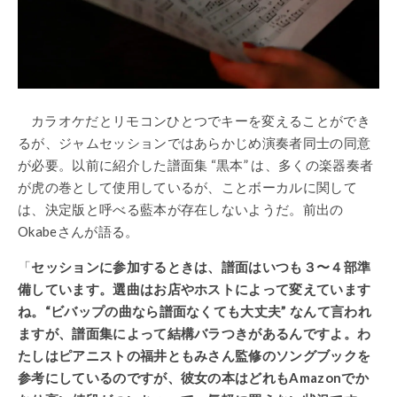
カラオケだとリモコンひとつでキーを変えることができ
るが、ジャムセッションではあらかじめ演奏者同士の同意
が必要。以前に紹介した譜面集 “黒本” は、多くの楽器奏者
が虎の巻として使用しているが、ことボーカルに関して
は、決定版と呼べる藍本が存在しないようだ。前出の
Okabeさんが語る。
「
セッションに参加するときは、譜面はいつも３〜４部準
備しています。選曲はお店やホストによって変えています
ね。“ビバップの曲なら譜面なくても大丈夫” なんて言われ
ますが、譜面集によって結構バラつきがあるんですよ。わ
たしはピアニストの福井ともみさん監修のソングブックを
参考にしているのですが、彼女の本はどれもAmazonでか