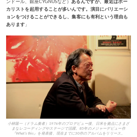
ンドール、銀座CYGNUSなど）
あるんですが、最近はボー
カリストを起用することが多いんです。演目にバリエーシ
ョンをつけることができるし、集客にも有利という理由も
あります
」
小林陽一（ドラム奏者）1976年のプロデビュー後、日米を拠点にさまざ
まなレコーディングやステージで活躍。85年のメジャーデビュー作
『What’s this』を発表後、現在までに30作のアルバムをリリース。