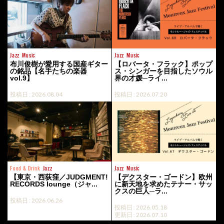
Jazz
Music
Jazz
Music
布川俊樹が愛用する国産ギター
【ロバータ・フラック】ポップ
の銘品【名手たちの楽器
ス・シンガーを目指したソウル
vol.9】
界の才媛─ライ...
投稿日 : 2026.08.04
投稿日 : 2026.07.20
Food & Drink
Jazz
Jazz
Music
【東京・西荻窪／JUDGMENT!
【デクスター・ゴードン】欧州
RECORDS lounge（ジャ...
に新天地を求めたテナー・サッ
クスの巨人─ラ...
投稿日 : 2026.06.26
投稿日 : 2026.05.18
更新日 : 2026.07.10