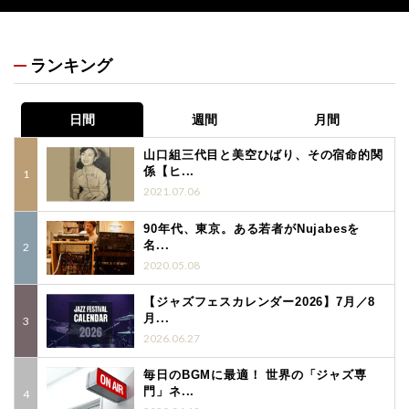
ランキング
日間
週間
月間
山口組三代目と美空ひばり、その宿命的関
係【ヒ...
2021.07.06
90年代、東京。ある若者がNujabesを
名...
2020.05.08
【ジャズフェスカレンダー2026】7月／8
月...
2026.06.27
毎日のBGMに最適！ 世界の「ジャズ専
門」ネ...