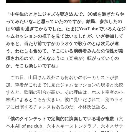
「
中学生のときにジャズを聴き込んで、30歳を過ぎたらや
ってみたいな…と思っていたのですが、結局、参加したの
は50歳を過ぎてからでした。たまにYouTubeでいろんなジ
ャムセッションの様子を見てはいましたが、いざ参加して
みると、当たり前ですがカラオケで歌うのとは次元が違
う。わたしも含めて、そこにいる演奏者みんなの個性が発
揮されるので、どんなふうに
（楽曲が）
転がっていくの
か、そこも楽しいですね
」
この日、山田さん以外にも何名かのボーカリストが参
加。筆者がこれまでに見たジャムセッションの現場と比較
すると、歌唱の割合が高い。その理由は、ホスト奏者の小
林氏によるところが大きい。彼に見いだされて、別のライ
ブに出演するチャンスもあるのだ。小林氏は語る。
「
僕のクインテットで定期的に演奏している場が複数
（六
本木All of me club、六本木キーストンクラブ、六本木サテ