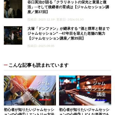
谷口英治が語る「クラリネットの栄光と衰退と復
活」─そして後継者の育成は【ジャムセッション講
座／第37回】
投稿日 : 2025.12.19
更新日 : 2026.01.30
大塚「ドンファン」が継承する “酒と煙草と朝まで
ジャムセッション” ─47年目を迎えた老舗の魅力
【ジャムセッション講座／第35回】
投稿日 : 2025.09.05
こんな記事も読まれています
初心者が知りたいジャムセッシ
初心者が知りたいジャムセッシ
ョンの心得①｜エントリー方法
ョンの心得③｜どんな楽器でも