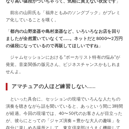
なり高い値段がついちゃって、気軽に買えない状況です
」
前出の山田氏も「福井ともみのソングブック」がプレミ
ア化していることを嘆く。
「
都内の山野楽器や島村楽器など、いろいろなお店を回り
ましたが全然置いていなくて……。ネットだと8000〜2万円
の値段になっているので再販してほしいですね
」
ジャムセッションにおける “ボーカリスト特有の悩み”が
発覚。音楽関係の版元さん、ビジネスチャンスかもしれま
せんよ。
アマチュアの人ほど練習しない……
といった具合に、セッションの現場でいろんな人たちの
演奏を聴きながら話を聞いていると、あっという間に3時間
が経過。今回の現場では、40〜50代のお客さんが目立った
が、彼らにとっての「ジャズ演奏＝豊かな大人の趣味」を
存分に楽しめる場所として、東京倶楽部はうまく機能して