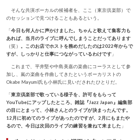
そんな共演ボーカルの候補者を、ここ（東京倶楽部）で
のセッションで見つけることもあるという。
「
今日も何人かに声かけました。ちゃんと歌えて集客力も
あれば、当月のライブに呼んでしまうことだってあります
（笑）
。このお店でホストを務めだしたのは2022年からで
すが、しっかりと仕事につながっているわけです
」
これまで、平井堅や中島美嘉の楽曲にコーラスとして参
加し、嵐の楽曲を作曲してきたというボーカリストの
Okabe Mayumi氏も小林氏に見いだされたひとりだ。
「
東京倶楽部で歌っている様子を、許可をもらって
YouTubeにアップしたところ、雑誌『Jazz Japan』
編集部
の目にとまって、小林さんとのライブが決まったんです。
12月に初めてのライブがあったのですが、2月にもまたや
るので、今日は次回のライブの練習を兼ねて来ました
」