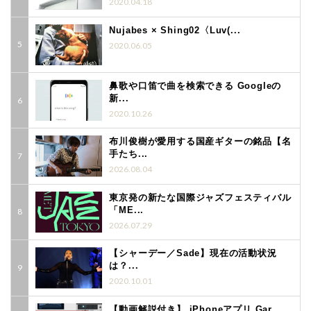
2020.04.18
Nujabes × Shing02〈Luv(...
2020.06.05
鼻歌や口笛で曲を検索できる Googleの
新...
2020.10.26
布川俊樹が愛用する国産ギターの銘品【名
手たち...
2026.08.04
東京発の新たな国際ジャズフェスティバル
「ME...
2026.07.29
【シャーデー／Sade】現在の活動状況
は？...
2020.10.01
【動画解説付き】 iPhoneアプリ Gar...