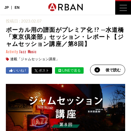
JP
EN
投稿日 : 2023.02.07
ボーカル用の譜面がプレミア化 !? ─水道橋
「東京倶楽部」セッション・レポート【ジ
ャムセッション講座／第8回】
Activity
Jazz
Music
連載「ジャムセッション講座」
後で読む
いいね !
ポスト
LINEで送る