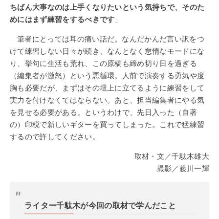
ちばん大事なのは上手くなりたいという気持ちで、そのた
めにはまず練習をするべきです
」
筆者にとっては耳の痛い話だ。なんだかんだ言い訳をつ
けて練習しない日々が続き、なんとなく怠惰なモードにな
り、挙句に生活も荒れ、この原稿も締め切り日を過ぎる
（編集者が激怒）という悪循環。人前で演奏する勇気や度
胸も必要だが、まずはその壇上に立てるように練習をして
実力を付けなくてはならない。あと、担当編集者にやる気
を見せる必要がある。というわけで、先日入った（自著
の）印税で新しいギターを買ってしまった。これで猛練習
するので許してください。
取材・文／千駄木雄大
撮影／藤川一輝
ライター千駄木が今回の取材で学んだこと