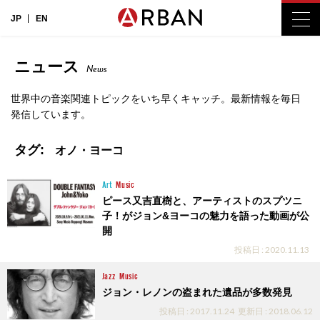
JP
EN
ニュース
News
世界中の音楽関連トピックをいち早くキャッチ。最新情報を毎日
発信しています。
タグ:
オノ・ヨーコ
Art
Music
ピース又吉直樹と、アーティストのスプツニ
子！がジョン&ヨーコの魅力を語った動画が公
開
投稿日 : 2020.11.13
Jazz
Music
ジョン・レノンの盗まれた遺品が多数発見
投稿日 : 2017.11.24
更新日 : 2018.06.12