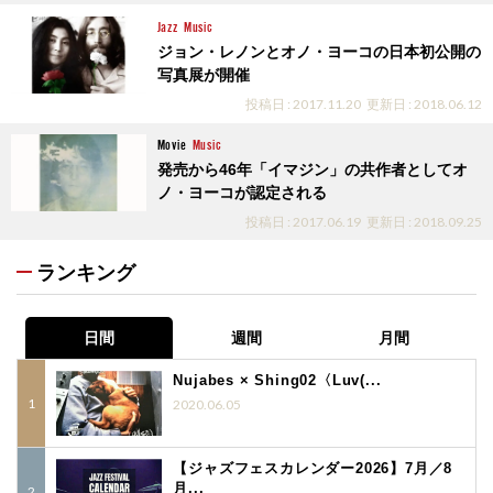
Jazz
Music
ジョン・レノンとオノ・ヨーコの日本初公開の
写真展が開催
投稿日 : 2017.11.20
更新日 : 2018.06.12
Movie
Music
発売から46年「イマジン」の共作者としてオ
ノ・ヨーコが認定される
投稿日 : 2017.06.19
更新日 : 2018.09.25
ランキング
日間
週間
月間
Nujabes × Shing02〈Luv(...
2020.06.05
【ジャズフェスカレンダー2026】7月／8
月...