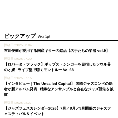
ピックアップ
Pick Up!
投稿日 : 2026.08.04
布川俊樹が愛用する国産ギターの銘品【名手たちの楽器 vol.9】
投稿日 : 2026.07.20
【ロバータ・フラック】ポップス・シンガーを目指したソウル界
の才媛─ライブ盤で聴くモントルー Vol.68
投稿日 : 2026.07.16
【インタビュー｜The Uncalled Capital】 国際ジャズコンペの覇
者が新アルバム発表─精緻なアンサンブルと自在なジャズ話法を披
露
投稿日 : 2026.06.27
【ジャズフェスカレンダー2026】7月／8月／9月開催のジャズフ
ェスティバル＆イベント