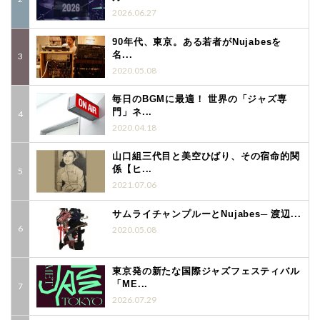
2026.06.27
90年代、東京。ある若者がNujabesを
名...
2020.05.08
毎日のBGMに最適！ 世界の「ジャズ専
門」ネ...
2020.04.18
山口組三代目と美空ひばり、その宿命的関
係【ヒ...
2021.07.06
サムライチャンプルーとNujabes─ 渡辺...
2020.05.08
東京発の新たな国際ジャズフェスティバル
「ME...
2026.07.29