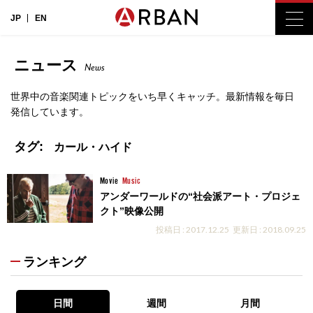
JP
EN
ニュース
News
世界中の音楽関連トピックをいち早くキャッチ。最新情報を毎日
発信しています。
タグ:
カール・ハイド
Movie
Music
アンダーワールドの“社会派アート・プロジェ
クト”映像公開
投稿日 : 2017.12.25
更新日 : 2018.09.25
ランキング
日間
週間
月間