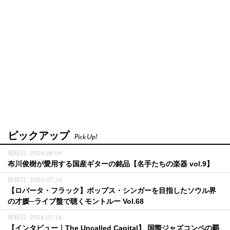
ピックアップ
Pick Up!
投稿日 : 2026.08.04
布川俊樹が愛用する国産ギターの銘品【名手たちの楽器 vol.9】
投稿日 : 2026.07.20
【ロバータ・フラック】ポップス・シンガーを目指したソウル界
の才媛─ライブ盤で聴くモントルー Vol.68
投稿日 : 2026.07.16
【インタビュー｜The Uncalled Capital】 国際ジャズコンペの覇