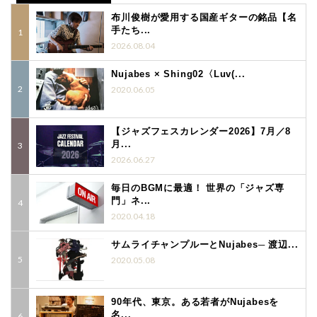
布川俊樹が愛用する国産ギターの銘品【名
手たち...
2026.08.04
Nujabes × Shing02〈Luv(...
2020.06.05
【ジャズフェスカレンダー2026】7月／8
月...
2026.06.27
毎日のBGMに最適！ 世界の「ジャズ専
門」ネ...
2020.04.18
サムライチャンプルーとNujabes─ 渡辺...
2020.05.08
90年代、東京。ある若者がNujabesを
名...