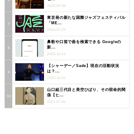
2020.05.08
東京発の新たな国際ジャズフェスティバル
「ME...
2026.07.29
鼻歌や口笛で曲を検索できる Googleの
新...
2020.10.26
【シャーデー／Sade】現在の活動状況
は？...
2020.10.01
山口組三代目と美空ひばり、その宿命的関
係【ヒ...
2021.07.06