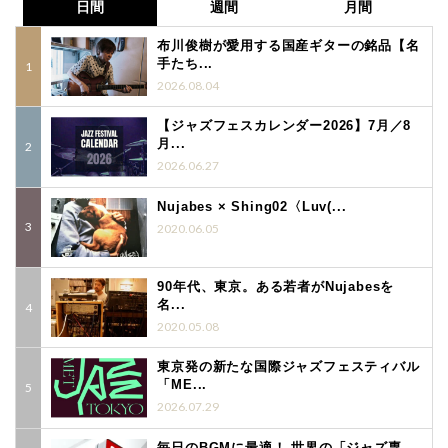
日間
週間
月間
布川俊樹が愛用する国産ギターの銘品【名
手たち...
2026.08.04
【ジャズフェスカレンダー2026】7月／8
月...
2026.06.27
Nujabes × Shing02〈Luv(...
2020.06.05
90年代、東京。ある若者がNujabesを
名...
2020.05.08
東京発の新たな国際ジャズフェスティバル
「ME...
2026.07.29
毎日のBGMに最適！ 世界の「ジャズ専