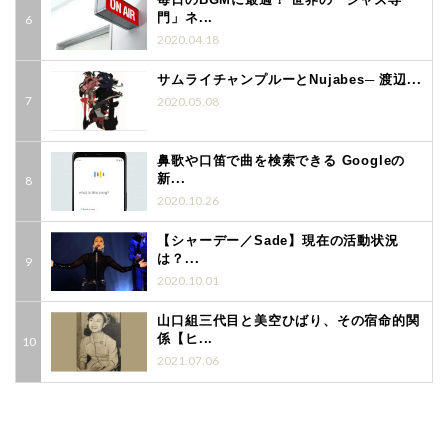
門」ネ...
2020.04.18
サムライチャンプルーとNujabes─ 渡辺...
2020.05.08
鼻歌や口笛で曲を検索できる Googleの
新...
2020.10.26
【シャーデー／Sade】現在の活動状況
は？...
2020.10.01
山口組三代目と美空ひばり、その宿命的関
係【ヒ...
2021.07.06