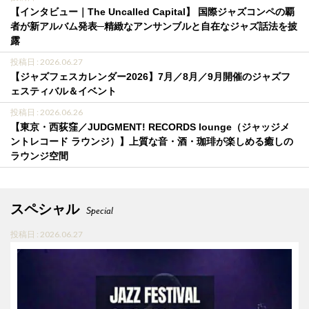
【インタビュー｜The Uncalled Capital】 国際ジャズコンペの覇
者が新アルバム発表─精緻なアンサンブルと自在なジャズ話法を披
露
投稿日 : 2026.06.27
【ジャズフェスカレンダー2026】7月／8月／9月開催のジャズフ
ェスティバル＆イベント
投稿日 : 2026.06.26
【東京・西荻窪／JUDGMENT! RECORDS lounge（ジャッジメ
ントレコード ラウンジ）】上質な音・酒・珈琲が楽しめる癒しの
ラウンジ空間
スペシャル
Special
投稿日 : 2026.06.27