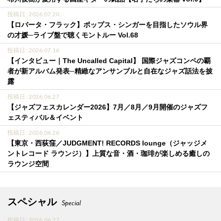
投稿日 : 2026.07.20
【ロバータ・フラック】ポップス・シンガーを目指したソウル界
の才媛─ライブ盤で聴くモントルー Vol.68
投稿日 : 2026.07.16
【インタビュー｜The Uncalled Capital】 国際ジャズコンペの覇
者が新アルバム発表─精緻なアンサンブルと自在なジャズ話法を披
露
投稿日 : 2026.06.27
【ジャズフェスカレンダー2026】7月／8月／9月開催のジャズフ
ェスティバル＆イベント
投稿日 : 2026.06.26
【東京・西荻窪／JUDGMENT! RECORDS lounge（ジャッジメ
ントレコード ラウンジ）】上質な音・酒・珈琲が楽しめる癒しの
ラウンジ空間
スペシャル
Special
投稿日 : 2026.06.27