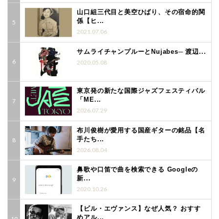
山口組三代目と美空ひばり、その宿命的関
係【ヒ...
2021.07.06
サムライチャンプルーとNujabes─ 渡辺...
2020.05.08
東京発の新たな国際ジャズフェスティバル
「ME...
2026.07.29
布川俊樹が愛用する国産ギターの銘品【名
手たち...
2026.08.04
鼻歌や口笛で曲を検索できる Googleの
新...
2020.10.26
【ビル・エヴァンス】なぜ人気？ おすす
めアル...