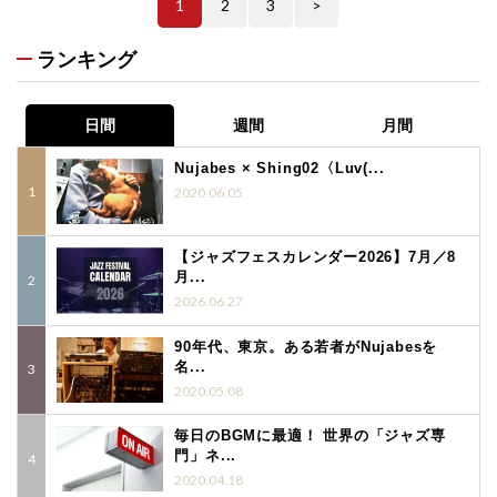
1
2
3
>
ランキング
日間
週間
月間
Nujabes × Shing02〈Luv(...
2020.06.05
【ジャズフェスカレンダー2026】7月／8
月...
2026.06.27
90年代、東京。ある若者がNujabesを
名...
2020.05.08
毎日のBGMに最適！ 世界の「ジャズ専
門」ネ...
2020.04.18