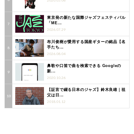
2020.05.08
東京発の新たな国際ジャズフェスティバル
「ME...
2026.07.29
布川俊樹が愛用する国産ギターの銘品【名
手たち...
2026.08.04
鼻歌や口笛で曲を検索できる Googleの
新...
2020.10.26
【証言で綴る日本のジャズ】鈴木良雄｜祖
父は日...
2018.01.12