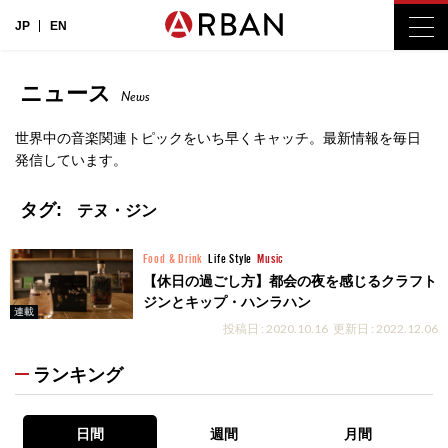
JP
EN
ニュース
News
世界中の音楽関連トピックをいち早くキャッチ。最新情報を毎日
発信しています。
タグ:
テヌ・ジン
Food & Drink
Life Style
Music
【休日の過ごし方】都会の夜を感じるクラフト
ジンとキップ・ハンラハン
連載
投稿日 : 2020.10.16
更新日 : 2022.12.06
ランキング
日間
週間
月間