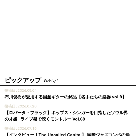
ピックアップ
Pick Up!
投稿日 : 2026.08.04
布川俊樹が愛用する国産ギターの銘品【名手たちの楽器 vol.9】
投稿日 : 2026.07.20
【ロバータ・フラック】ポップス・シンガーを目指したソウル界
の才媛─ライブ盤で聴くモントルー Vol.68
投稿日 : 2026.07.16
【インタビュー｜The Uncalled Capital】 国際ジャズコンペの覇