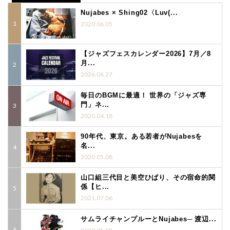
Nujabes × Shing02〈Luv(...
2020.06.05
【ジャズフェスカレンダー2026】7月／8
月...
2026.06.27
毎日のBGMに最適！ 世界の「ジャズ専
門」ネ...
2020.04.18
90年代、東京。ある若者がNujabesを
名...
2020.05.08
山口組三代目と美空ひばり、その宿命的関
係【ヒ...
2021.07.06
サムライチャンプルーとNujabes─ 渡辺...