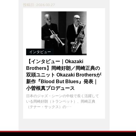
投稿日 : 2026.03.27
インタビュー
【インタビュー｜Okazaki
Brothers】岡崎好朗／岡崎正典の
双頭ユニット Okazaki Brothersが
新作『Blood But Blues』発表｜
小曽根真プロデュース
日本のジャズ・シーンの中核で長く活躍して
いる岡崎好朗（トランペット）、岡崎正典
（テナー・サックス）の･･･