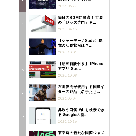
2026.06.27
毎日のBGMに最適！ 世界
の「ジャズ専門」ネ...
2020.04.18
【シャーデー／Sade】現
在の活動状況は？...
2020.10.01
【動画解説付き】 iPhone
アプリ Gar...
2020.10.09
布川俊樹が愛用する国産ギ
ターの銘品【名手たち...
2026.08.04
鼻歌や口笛で曲を検索でき
る Googleの新...
2020.10.26
東京発の新たな国際ジャズ