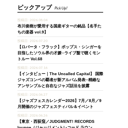
ピックアップ
Pick Up!
投稿日 : 2026.08.04
布川俊樹が愛用する国産ギターの銘品【名手た
ちの楽器 vol.9】
投稿日 : 2026.07.20
【ロバータ・フラック】ポップス・シンガーを
目指したソウル界の才媛─ライブ盤で聴くモン
トルー Vol.68
投稿日 : 2026.07.16
【インタビュー｜The Uncalled Capital】 国際
ジャズコンペの覇者が新アルバム発表─精緻な
アンサンブルと自在なジャズ話法を披露
投稿日 : 2026.06.27
【ジャズフェスカレンダー2026】7月／8月／9
月開催のジャズフェスティバル＆イベント
投稿日 : 2026.06.26
【東京・西荻窪／JUDGMENT! RECORDS
lounge（ジャッジメントレコード ラウン