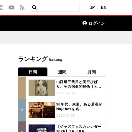
JP
EN
ログイン
ランキング
Ranking
日間
週間
月間
山口組三代目と美空ひば
り、その宿命的関係【ヒ...
2021.07.06
90年代、東京。ある若者が
Nujabesを名...
2020.05.08
0
【ジャズフェスカレンダー
2026】7月／8月...