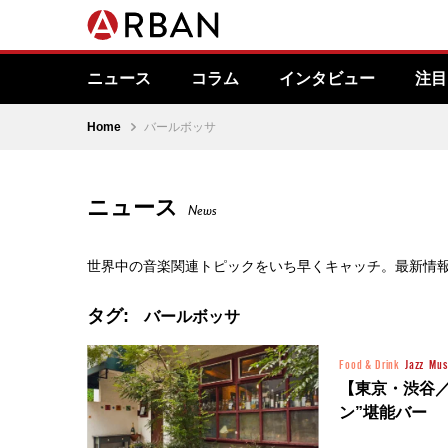
ニュース
コラム
インタビュー
注目
Home
バールボッサ
ニュース
News
世界中の音楽関連トピックをいち早くキャッチ。最新情
タグ:
バールボッサ
Food & Drink
Jazz
Mus
【東京・渋谷／
ン”堪能バー