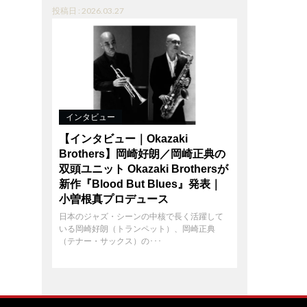
投稿日 : 2026.03.27
インタビュー
【インタビュー｜Okazaki
Brothers】岡崎好朗／岡崎正典の
双頭ユニット Okazaki Brothersが
新作『Blood But Blues』発表｜
小曽根真プロデュース
日本のジャズ・シーンの中核で長く活躍して
いる岡崎好朗（トランペット）、岡崎正典
（テナー・サックス）の･･･