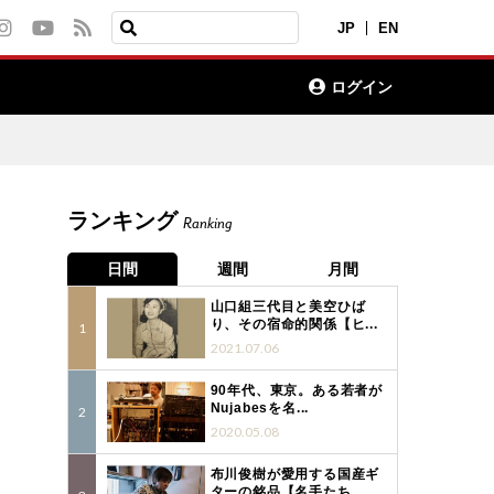
JP
EN
ログイン
ランキング
Ranking
日間
週間
月間
山口組三代目と美空ひば
り、その宿命的関係【ヒ...
2021.07.06
90年代、東京。ある若者が
Nujabesを名...
2020.05.08
布川俊樹が愛用する国産ギ
5
ターの銘品【名手たち...