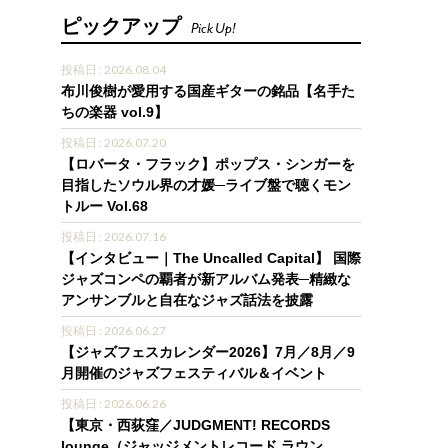
ピックアップ
Pick Up!
投稿日 : 2026.08.04
布川俊樹が愛用する国産ギターの銘品【名手た
ちの楽器 vol.9】
投稿日 : 2026.07.20
【ロバータ・フラック】ポップス・シンガーを
目指したソウル界の才媛─ライブ盤で聴くモン
トルー Vol.68
投稿日 : 2026.07.16
【インタビュー｜The Uncalled Capital】 国際
ジャズコンペの覇者が新アルバム発表─精緻な
アンサンブルと自在なジャズ話法を披露
投稿日 : 2026.06.27
【ジャズフェスカレンダー2026】7月／8月／9
月開催のジャズフェスティバル＆イベント
投稿日 : 2026.06.26
【東京・西荻窪／JUDGMENT! RECORDS
lounge（ジャッジメントレコード ラウン