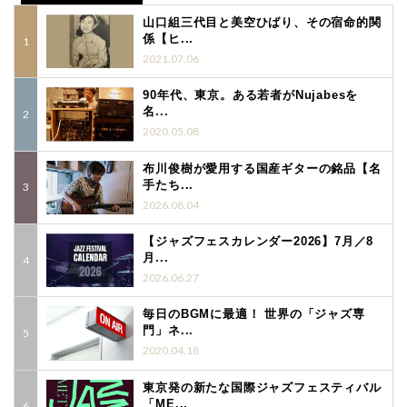
山口組三代目と美空ひばり、その宿命的関
係【ヒ...
2021.07.06
90年代、東京。ある若者がNujabesを
名...
2020.05.08
布川俊樹が愛用する国産ギターの銘品【名
手たち...
2026.08.04
【ジャズフェスカレンダー2026】7月／8
月...
2026.06.27
毎日のBGMに最適！ 世界の「ジャズ専
門」ネ...
2020.04.18
東京発の新たな国際ジャズフェスティバル
「ME...