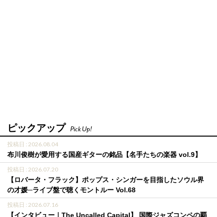
ピックアップ
Pick Up!
投稿日 : 2026.08.04
布川俊樹が愛用する国産ギターの銘品【名手たちの楽器 vol.9】
投稿日 : 2026.07.20
【ロバータ・フラック】ポップス・シンガーを目指したソウル界
の才媛─ライブ盤で聴くモントルー Vol.68
投稿日 : 2026.07.16
【インタビュー｜The Uncalled Capital】 国際ジャズコンペの覇