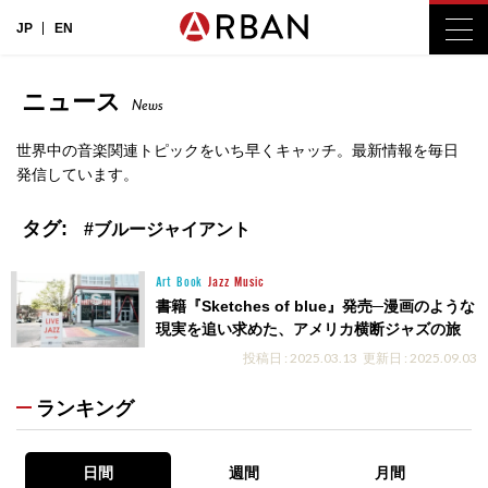
JP
EN
ニュース
News
世界中の音楽関連トピックをいち早くキャッチ。最新情報を毎日
発信しています。
タグ:
#ブルージャイアント
Art
Book
Jazz
Music
書籍『Sketches of blue』発売─漫画のような
現実を追い求めた、アメリカ横断ジャズの旅
投稿日 : 2025.03.13
更新日 : 2025.09.03
ランキング
日間
週間
月間