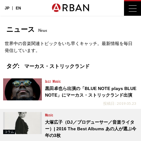
JP
EN
ニュース
News
世界中の音楽関連トピックをいち早くキャッチ。最新情報を毎日
発信しています。
タグ:
マーカス・ストリックランド
Jazz
Music
黒田卓也ら出演の「BLUE NOTE plays BLUE
NOTE」にマーカス・ストリックランド出演
投稿日 : 2019.05.23
Music
大塚広子（DJ／プロデューサー／音楽ライタ
ー）| 2016 The Best Albums あの人が選ぶ今
コラム
年の3枚