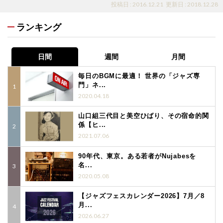
投稿日 : 2016.12.21
更新日 : 2018.12.28
ランキング
日間
週間
月間
毎日のBGMに最適！ 世界の「ジャズ専
門」ネ...
2020.04.18
山口組三代目と美空ひばり、その宿命的関
係【ヒ...
2021.07.06
90年代、東京。ある若者がNujabesを
名...
2020.05.08
【ジャズフェスカレンダー2026】7月／8
月...
2026.06.27