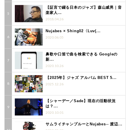
【証言で綴る日本のジャズ】森山威男｜音
楽家人...
2018.04.26
Nujabes × Shing02〈Luv(...
2020.06.05
鼻歌や口笛で曲を検索できる Googleの
新...
2020.10.26
【2025年】ジャズ アルバム BEST 5...
2025.12.26
【シャーデー／Sade】現在の活動状況
は？...
2020.10.01
サムライチャンプルーとNujabes─ 渡辺...