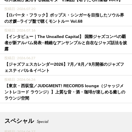
投稿日 : 2026.07.20
【ロバータ・フラック】ポップス・シンガーを目指したソウル界
の才媛─ライブ盤で聴くモントルー Vol.68
投稿日 : 2026.07.16
【インタビュー｜The Uncalled Capital】 国際ジャズコンペの覇
者が新アルバム発表─精緻なアンサンブルと自在なジャズ話法を披
露
投稿日 : 2026.06.27
【ジャズフェスカレンダー2026】7月／8月／9月開催のジャズフ
ェスティバル＆イベント
投稿日 : 2026.06.26
【東京・西荻窪／JUDGMENT! RECORDS lounge（ジャッジメ
ントレコード ラウンジ）】上質な音・酒・珈琲が楽しめる癒しの
ラウンジ空間
スペシャル
Special
投稿日 : 2026.06.27