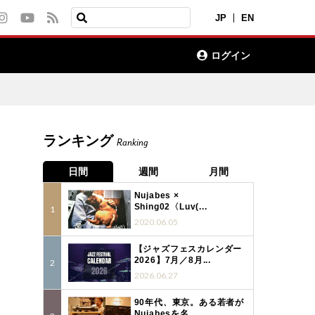
JP
EN
ログイン
ランキング
Ranking
日間
週間
月間
Nujabes ×
Shing02〈Luv(...
2020.06.05
【ジャズフェスカレンダー
2026】7月／8月...
2026.06.27
90年代、東京。ある若者が
Nujabesを名...