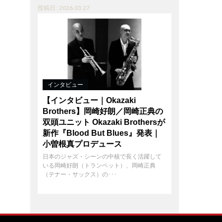
投稿日 : 2026.03.27
インタビュー
【インタビュー｜Okazaki
Brothers】岡崎好朗／岡崎正典の
双頭ユニット Okazaki Brothersが
新作『Blood But Blues』発表｜
小曽根真プロデュース
日本のジャズ・シーンの中核で長く活躍して
いる岡崎好朗（トランペット）、岡崎正典
（テナー・サックス）の･･･