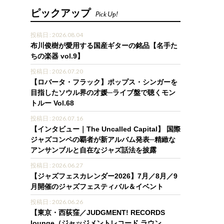
ピックアップ
Pick Up!
投稿日 : 2026.08.04
布川俊樹が愛用する国産ギターの銘品【名手た
ちの楽器 vol.9】
投稿日 : 2026.07.20
【ロバータ・フラック】ポップス・シンガーを
目指したソウル界の才媛─ライブ盤で聴くモン
トルー Vol.68
投稿日 : 2026.07.16
【インタビュー｜The Uncalled Capital】 国際
ジャズコンペの覇者が新アルバム発表─精緻な
アンサンブルと自在なジャズ話法を披露
投稿日 : 2026.06.27
【ジャズフェスカレンダー2026】7月／8月／9
月開催のジャズフェスティバル＆イベント
投稿日 : 2026.06.26
【東京・西荻窪／JUDGMENT! RECORDS
lounge（ジャッジメントレコード ラウン