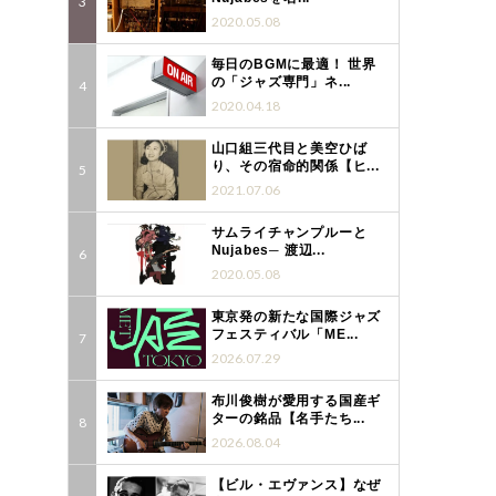
2020.05.08
毎日のBGMに最適！ 世界
の「ジャズ専門」ネ...
2020.04.18
山口組三代目と美空ひば
り、その宿命的関係【ヒ...
2021.07.06
サムライチャンプルーと
Nujabes─ 渡辺...
2020.05.08
東京発の新たな国際ジャズ
フェスティバル「ME...
2026.07.29
布川俊樹が愛用する国産ギ
ターの銘品【名手たち...
2026.08.04
【ビル・エヴァンス】なぜ