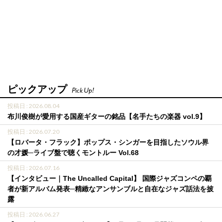
ピックアップ
Pick Up!
投稿日 : 2026.08.04
布川俊樹が愛用する国産ギターの銘品【名手たちの楽器 vol.9】
投稿日 : 2026.07.20
【ロバータ・フラック】ポップス・シンガーを目指したソウル界
の才媛─ライブ盤で聴くモントルー Vol.68
投稿日 : 2026.07.16
【インタビュー｜The Uncalled Capital】 国際ジャズコンペの覇
者が新アルバム発表─精緻なアンサンブルと自在なジャズ話法を披
露
投稿日 : 2026.06.27