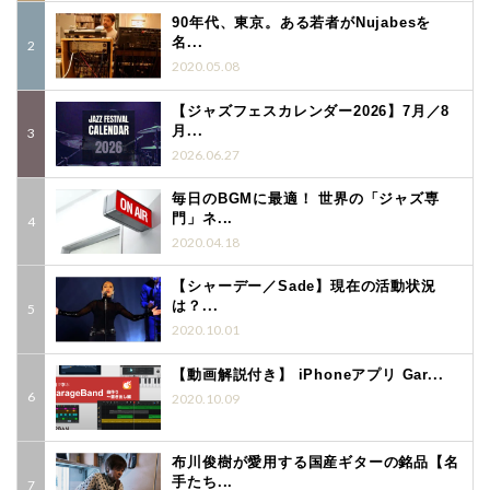
90年代、東京。ある若者がNujabesを
名...
2020.05.08
【ジャズフェスカレンダー2026】7月／8
月...
2026.06.27
毎日のBGMに最適！ 世界の「ジャズ専
門」ネ...
2020.04.18
【シャーデー／Sade】現在の活動状況
は？...
2020.10.01
【動画解説付き】 iPhoneアプリ Gar...
2020.10.09
布川俊樹が愛用する国産ギターの銘品【名
手たち...