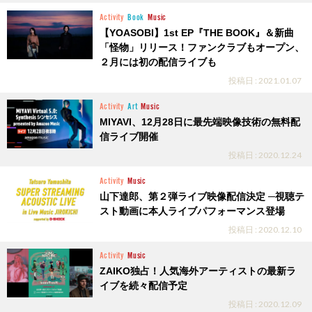
Activity
Book
Music
【YOASOBI】1st EP『THE BOOK』＆新曲
「怪物」リリース！ファンクラブもオープン、
２月には初の配信ライブも
投稿日 : 2021.01.07
Activity
Art
Music
MIYAVI、12月28日に最先端映像技術の無料配
信ライブ開催
投稿日 : 2020.12.24
Activity
Music
山下達郎、第２弾ライブ映像配信決定 ─視聴テ
スト動画に本人ライブパフォーマンス登場
投稿日 : 2020.12.10
Activity
Music
ZAIKO独占！人気海外アーティストの最新ラ
イブを続々配信予定
投稿日 : 2020.12.09