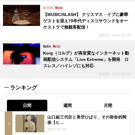
Activity
Music
【MUSIC/SLASH】 クリスマス・イブに豪華
ゲストを迎え70年代ディスコサウンドをオー
ケストラで無観客配信！
投稿日 : 2020.12.08
Audio
Music
Korg（コルグ）が高音質なインターネット動
画配信システム「Live Extreme」を開発 ロ
スレス／ハイレゾにも対応
投稿日 : 2020.09.10
ランキング
日間
週間
月間
山口組三代目と美空ひばり、その宿命的関
係【ヒ...
2021.07.06