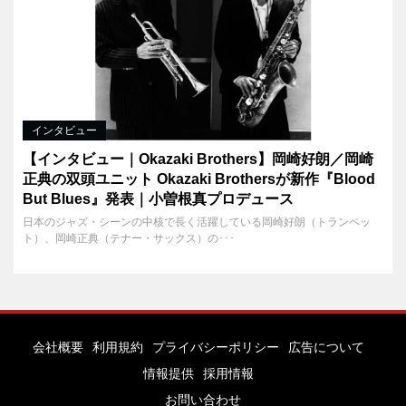
インタビュー
【インタビュー｜Okazaki Brothers】岡崎好朗／岡崎
正典の双頭ユニット Okazaki Brothersが新作『Blood
But Blues』発表｜小曽根真プロデュース
日本のジャズ・シーンの中核で長く活躍している岡崎好朗（トランペッ
ト）、岡崎正典（テナー・サックス）の･･･
会社概要
利用規約
プライバシーポリシー
広告について
情報提供
採用情報
お問い合わせ