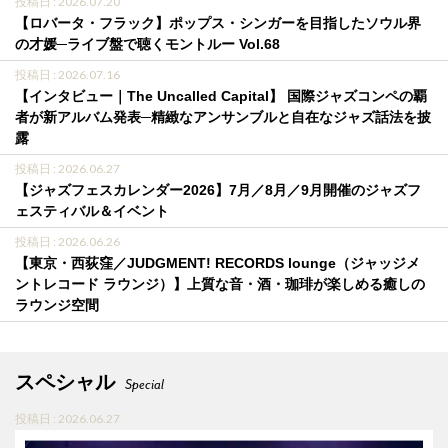
投稿日 : 2026.07.20
【ロバータ・フラック】ポップス・シンガーを目指したソウル界
の才媛─ライブ盤で聴くモントルー Vol.68
投稿日 : 2026.07.16
【インタビュー｜The Uncalled Capital】 国際ジャズコンペの覇
者が新アルバム発表─精緻なアンサンブルと自在なジャズ話法を披
露
投稿日 : 2026.06.27
【ジャズフェスカレンダー2026】7月／8月／9月開催のジャズフ
ェスティバル＆イベント
投稿日 : 2026.06.26
【東京・西荻窪／JUDGMENT! RECORDS lounge（ジャッジメ
ントレコード ラウンジ）】上質な音・酒・珈琲が楽しめる癒しの
ラウンジ空間
スペシャル
Special
投稿日 : 2026.06.27