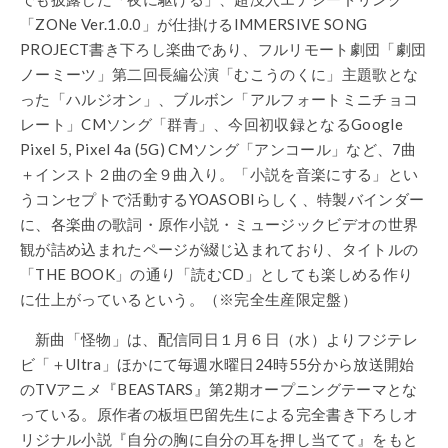
「ZONe Ver.1.0.0」が仕掛けるIMMERSIVE SONG
PROJECT書き下ろし楽曲であり、フルリモート劇団「劇団
ノーミーツ」第二回長編公演「むこうのくに」主題歌とな
った「ハルジオン」、ブルボン「アルフォートミニチョコ
レート」CMソング「群青」、今回初収録となるGoogle
Pixel 5, Pixel 4a (5G) CMソング「アンコール」など、7曲
＋インスト２曲の全９曲入り。「小説を音楽にする」とい
うコンセプトで活動するYOASOBIらしく、特製バインダー
に、各楽曲の歌詞・原作小説・ミュージックビデオの世界
観が詰め込まれたページが綴じ込まれており、タイトルの
「THE BOOK」の通り「読むCD」としても楽しめる作り
に仕上がっているという。（※完全生産限定盤）
新曲「怪物」は、配信同日１月６日（水）よりフジテレ
ビ「＋Ultra」ほかにて毎週水曜日24時55分から放送開始
のTVアニメ『BEASTARS』第2期オープニングテーマとな
っている。原作者の板垣巴留先生による完全書き下ろしオ
リジナル小説『自分の胸に自分の耳を押し当てて』をもと