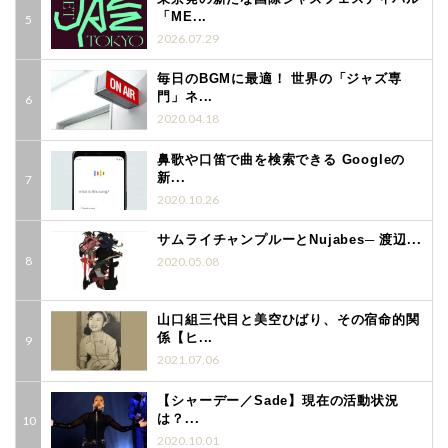
「ME...
2026.07.29
毎日のBGMに最適！ 世界の「ジャズ専
門」ネ...
2020.04.18
鼻歌や口笛で曲を検索できる Googleの
新...
2020.10.26
サムライチャンプルーとNujabes─ 渡辺...
2020.05.08
山口組三代目と美空ひばり、その宿命的関
係【ヒ...
2021.07.06
【シャーデー／Sade】現在の活動状況
は？...
2020.10.01