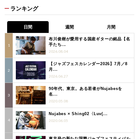
ランキング
日間
週間
月間
布川俊樹が愛用する国産ギターの銘品【名
手たち...
2026.08.04
【ジャズフェスカレンダー2026】7月／8
月...
2026.06.27
90年代、東京。ある若者がNujabesを
名...
2020.05.08
Nujabes × Shing02〈Luv(...
2020.06.05
東京発の新たな国際ジャズフェスティバル