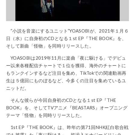
“小説を音楽にするユニット”YOASOBIが、2021年１月６
日（水）に自身初のCDとなる１st EP『THE BOOK』を、
そして新曲「怪物」を同時リリースした。
YOASOBIは2019年11月に楽曲「夜に駆ける」でデビュ
ー以来各種配信チャートで１位を獲得、海外のチャートに
もランクインするなど注目を集め、TikTokでの関連動画再
生は５億回にものぼるなど、今多くの注目を集めているユ
ニットだ。
そんな彼らが今回自身初のCDとなる１st EP『THE
BOOK』を、そしてTVアニメ『BEASTARS』オープニング
テーマ「怪物」を同時リリースした。
1st EP『THE BOOK』は、昨年の第71回NHK紅白歌合戦
でも披露した「夜に駆ける」、超没入エナジードリンク