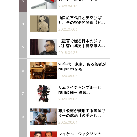
2020.04.18
山口組三代目と美空ひば
り、その宿命的関係【ヒ...
2021.07.06
【証言で綴る日本のジャ
ズ】森山威男｜音楽家人...
2018.04.26
90年代、東京。ある若者が
Nujabesを名...
2020.05.08
サムライチャンプルーと
Nujabes─ 渡辺...
2020.05.08
布川俊樹が愛用する国産ギ
ターの銘品【名手たち...
2026.08.04
マイケル・ジャクソンの