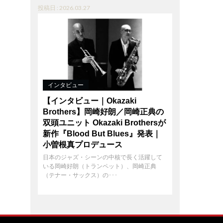
投稿日 : 2026.03.27
インタビュー
【インタビュー｜Okazaki
Brothers】岡崎好朗／岡崎正典の
双頭ユニット Okazaki Brothersが
新作『Blood But Blues』発表｜
小曽根真プロデュース
日本のジャズ・シーンの中核で長く活躍して
いる岡崎好朗（トランペット）、岡崎正典
（テナー・サックス）の･･･