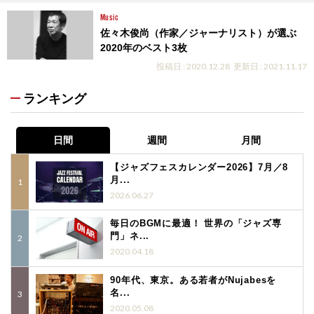
Music
佐々木俊尚（作家／ジャーナリスト）が選ぶ
2020年のベスト3枚
投稿日 : 2020.12.28
更新日 : 2021.11.17
ランキング
日間
週間
月間
【ジャズフェスカレンダー2026】7月／8
月...
2026.06.27
毎日のBGMに最適！ 世界の「ジャズ専
門」ネ...
2020.04.18
90年代、東京。ある若者がNujabesを
名...
2020.05.08