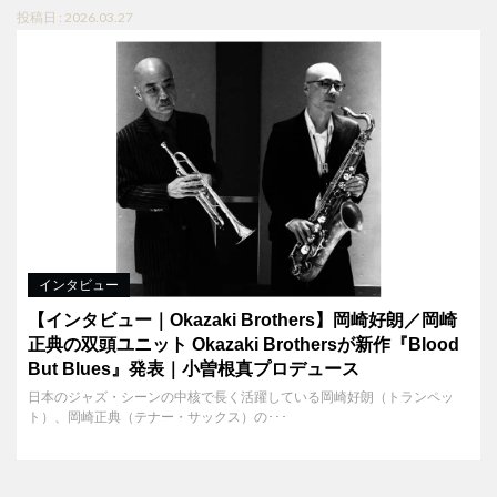
投稿日 : 2026.03.27
インタビュー
【インタビュー｜Okazaki Brothers】岡崎好朗／岡崎
正典の双頭ユニット Okazaki Brothersが新作『Blood
But Blues』発表｜小曽根真プロデュース
日本のジャズ・シーンの中核で長く活躍している岡崎好朗（トランペッ
ト）、岡崎正典（テナー・サックス）の･･･