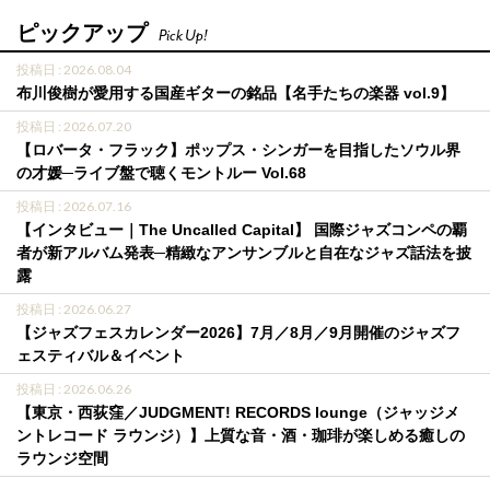
ピックアップ
Pick Up!
投稿日 : 2026.08.04
布川俊樹が愛用する国産ギターの銘品【名手たちの楽器 vol.9】
投稿日 : 2026.07.20
【ロバータ・フラック】ポップス・シンガーを目指したソウル界
の才媛─ライブ盤で聴くモントルー Vol.68
投稿日 : 2026.07.16
【インタビュー｜The Uncalled Capital】 国際ジャズコンペの覇
者が新アルバム発表─精緻なアンサンブルと自在なジャズ話法を披
露
投稿日 : 2026.06.27
【ジャズフェスカレンダー2026】7月／8月／9月開催のジャズフ
ェスティバル＆イベント
投稿日 : 2026.06.26
【東京・西荻窪／JUDGMENT! RECORDS lounge（ジャッジメ
ントレコード ラウンジ）】上質な音・酒・珈琲が楽しめる癒しの
ラウンジ空間