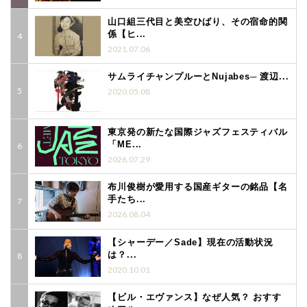
山口組三代目と美空ひばり、その宿命的関
係【ヒ...
2021.07.06
サムライチャンプルーとNujabes─ 渡辺...
2020.05.08
東京発の新たな国際ジャズフェスティバル
「ME...
2026.07.29
布川俊樹が愛用する国産ギターの銘品【名
手たち...
2026.08.04
【シャーデー／Sade】現在の活動状況
は？...
2020.10.01
【ビル・エヴァンス】なぜ人気？ おすす