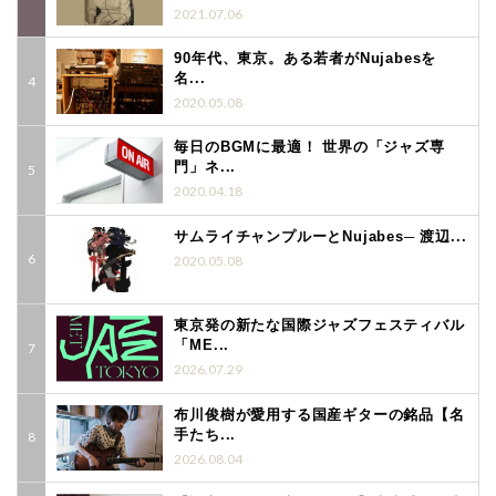
2021.07.06
90年代、東京。ある若者がNujabesを
名...
2020.05.08
毎日のBGMに最適！ 世界の「ジャズ専
門」ネ...
2020.04.18
サムライチャンプルーとNujabes─ 渡辺...
2020.05.08
東京発の新たな国際ジャズフェスティバル
「ME...
2026.07.29
布川俊樹が愛用する国産ギターの銘品【名
手たち...
2026.08.04