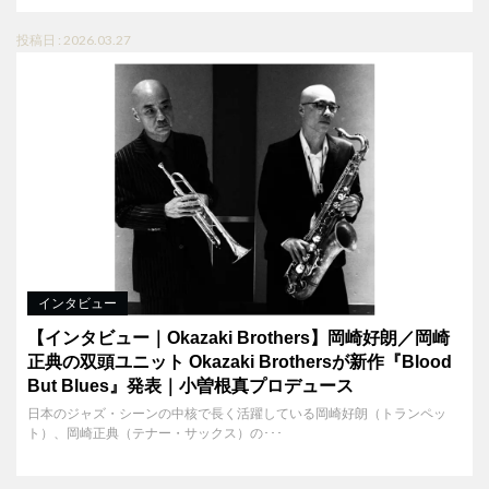
投稿日 : 2026.03.27
インタビュー
【インタビュー｜Okazaki Brothers】岡崎好朗／岡崎
正典の双頭ユニット Okazaki Brothersが新作『Blood
But Blues』発表｜小曽根真プロデュース
日本のジャズ・シーンの中核で長く活躍している岡崎好朗（トランペッ
ト）、岡崎正典（テナー・サックス）の･･･