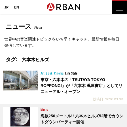
JP
EN
ニュース
News
世界中の音楽関連トピックをいち早くキャッチ。最新情報を毎日
発信しています。
タグ:
六本木ヒルズ
Art
Book
Cinema
Life Style
東京・六本木の「TSUTAYA TOKYO
ROPPONGI」が「六本木 蔦屋書店」としてリ
ニューアル・オープン
投稿日 : 2020.03.09
Music
海抜250メートル!! 六本木ヒルズ52階でカウン
トダウンパーティー開催