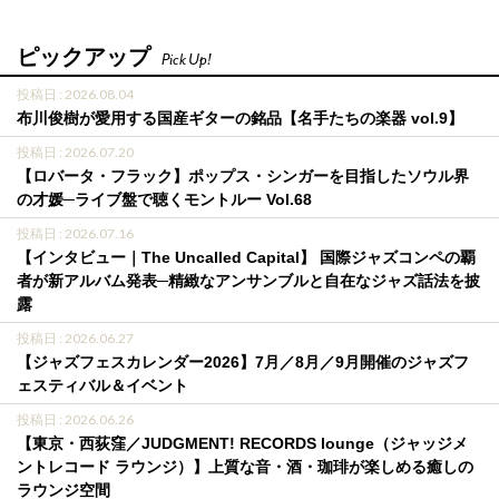
ピックアップ
Pick Up!
投稿日 : 2026.08.04
布川俊樹が愛用する国産ギターの銘品【名手たちの楽器 vol.9】
投稿日 : 2026.07.20
【ロバータ・フラック】ポップス・シンガーを目指したソウル界
の才媛─ライブ盤で聴くモントルー Vol.68
投稿日 : 2026.07.16
【インタビュー｜The Uncalled Capital】 国際ジャズコンペの覇
者が新アルバム発表─精緻なアンサンブルと自在なジャズ話法を披
露
投稿日 : 2026.06.27
【ジャズフェスカレンダー2026】7月／8月／9月開催のジャズフ
ェスティバル＆イベント
投稿日 : 2026.06.26
【東京・西荻窪／JUDGMENT! RECORDS lounge（ジャッジメ
ントレコード ラウンジ）】上質な音・酒・珈琲が楽しめる癒しの
ラウンジ空間