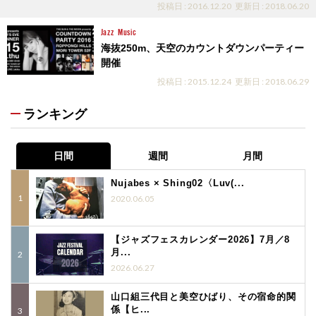
投稿日 : 2016.12.20
更新日 : 2018.06.20
Jazz
Music
海抜250m、天空のカウントダウンパーティー
開催
投稿日 : 2015.12.24
更新日 : 2018.06.29
ランキング
日間
週間
月間
Nujabes × Shing02〈Luv(...
2020.06.05
【ジャズフェスカレンダー2026】7月／8
月...
2026.06.27
山口組三代目と美空ひばり、その宿命的関
係【ヒ...