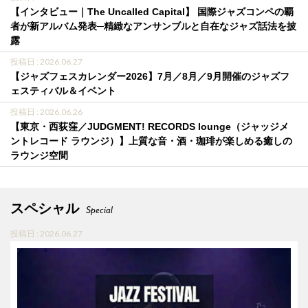
【インタビュー｜The Uncalled Capital】 国際ジャズコンペの覇
者が新アルバム発表─精緻なアンサンブルと自在なジャズ話法を披
露
投稿日 : 2026.06.27
【ジャズフェスカレンダー2026】7月／8月／9月開催のジャズフ
ェスティバル＆イベント
投稿日 : 2026.06.26
【東京・西荻窪／JUDGMENT! RECORDS lounge（ジャッジメ
ントレコード ラウンジ）】上質な音・酒・珈琲が楽しめる癒しの
ラウンジ空間
スペシャル
Special
投稿日 : 2026.06.27