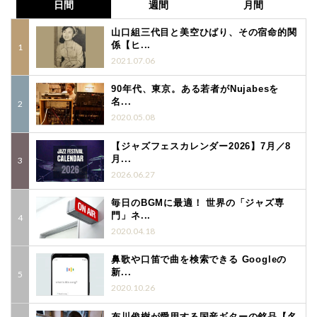
日間
週間
月間
山口組三代目と美空ひばり、その宿命的関
係【ヒ...
2021.07.06
90年代、東京。ある若者がNujabesを
名...
2020.05.08
【ジャズフェスカレンダー2026】7月／8
月...
2026.06.27
毎日のBGMに最適！ 世界の「ジャズ専
門」ネ...
2020.04.18
鼻歌や口笛で曲を検索できる Googleの
新...
2020.10.26
布川俊樹が愛用する国産ギターの銘品【名