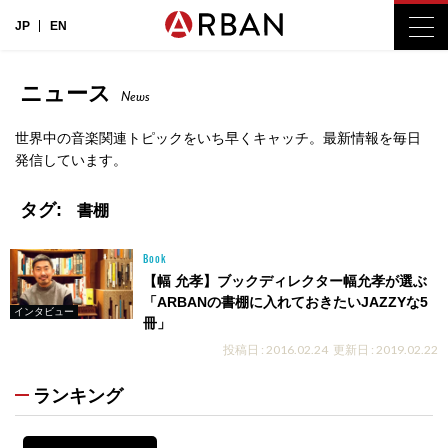
JP
EN
ニュース
News
世界中の音楽関連トピックをいち早くキャッチ。最新情報を毎日
発信しています。
タグ:
書棚
Book
【幅 允孝】ブックディレクター幅允孝が選ぶ
「ARBANの書棚に入れておきたいJAZZYな5
インタビュー
冊」
投稿日 : 2016.02.24
更新日 : 2019.02.22
ランキング