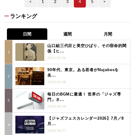
<
1
2
3
4
5
>
ランキング
日間
週間
月間
山口組三代目と美空ひばり、その宿命的関
係【ヒ...
2021.07.06
90年代、東京。ある若者がNujabesを
名...
2020.05.08
毎日のBGMに最適！ 世界の「ジャズ専
門」ネ...
2020.04.18
【ジャズフェスカレンダー2026】7月／8
月...
2026.06.27