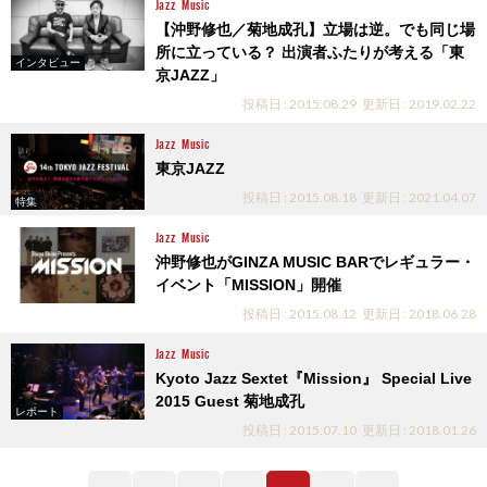
Jazz
Music
【沖野修也／菊地成孔】立場は逆。でも同じ場
所に立っている？ 出演者ふたりが考える「東
インタビュー
京JAZZ」
投稿日 : 2015.08.29
更新日 : 2019.02.22
Jazz
Music
東京JAZZ
投稿日 : 2015.08.18
更新日 : 2021.04.07
特集
Jazz
Music
沖野修也がGINZA MUSIC BARでレギュラー・
イベント「MISSION」開催
投稿日 : 2015.08.12
更新日 : 2018.06.28
Jazz
Music
Kyoto Jazz Sextet『Mission』 Special Live
2015 Guest 菊地成孔
レポート
投稿日 : 2015.07.10
更新日 : 2018.01.26