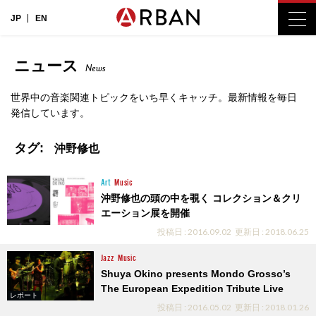
JP
EN
ニュース
News
世界中の音楽関連トピックをいち早くキャッチ。最新情報を毎日
発信しています。
タグ:
沖野修也
Art
Music
沖野修也の頭の中を覗く コレクション＆クリ
エーション展を開催
投稿日 : 2016.09.02
更新日 : 2018.06.25
Jazz
Music
Shuya Okino presents Mondo Grosso’s
The European Expedition Tribute Live
レポート
投稿日 : 2016.05.02
更新日 : 2018.01.26