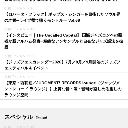
投稿日 : 2026.07.20
【ロバータ・フラック】ポップス・シンガーを目指したソウル界
の才媛─ライブ盤で聴くモントルー Vol.68
投稿日 : 2026.07.16
【インタビュー｜The Uncalled Capital】 国際ジャズコンペの覇
者が新アルバム発表─精緻なアンサンブルと自在なジャズ話法を披
露
投稿日 : 2026.06.27
【ジャズフェスカレンダー2026】7月／8月／9月開催のジャズフ
ェスティバル＆イベント
投稿日 : 2026.06.26
【東京・西荻窪／JUDGMENT! RECORDS lounge（ジャッジメ
ントレコード ラウンジ）】上質な音・酒・珈琲が楽しめる癒しの
ラウンジ空間
スペシャル
Special
投稿日 : 2026.06.27