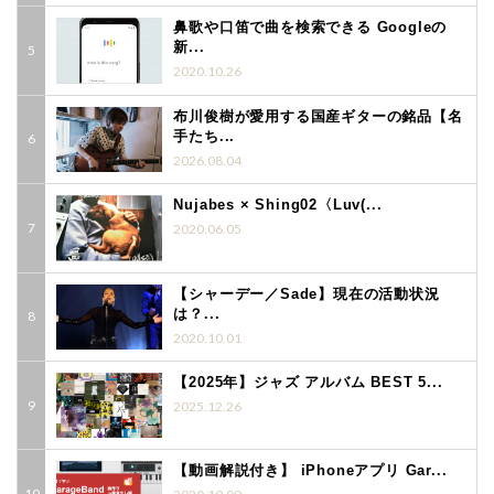
鼻歌や口笛で曲を検索できる Googleの
新...
2020.10.26
布川俊樹が愛用する国産ギターの銘品【名
手たち...
2026.08.04
Nujabes × Shing02〈Luv(...
2020.06.05
【シャーデー／Sade】現在の活動状況
は？...
2020.10.01
【2025年】ジャズ アルバム BEST 5...
2025.12.26
【動画解説付き】 iPhoneアプリ Gar...