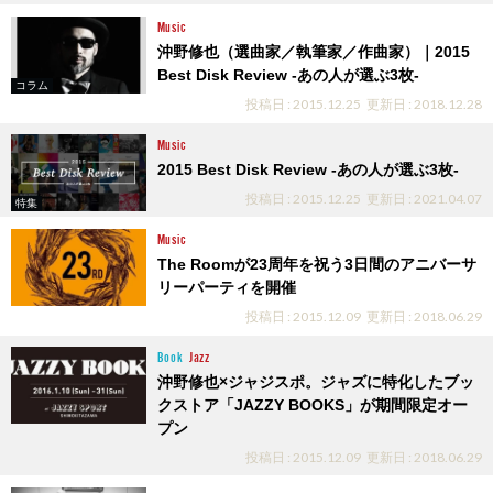
Music
沖野修也（選曲家／執筆家／作曲家）｜2015
Best Disk Review -あの人が選ぶ3枚-
コラム
投稿日 : 2015.12.25
更新日 : 2018.12.28
Music
2015 Best Disk Review -あの人が選ぶ3枚-
投稿日 : 2015.12.25
更新日 : 2021.04.07
特集
Music
The Roomが23周年を祝う3日間のアニバーサ
リーパーティを開催
投稿日 : 2015.12.09
更新日 : 2018.06.29
Book
Jazz
沖野修也×ジャジスポ。ジャズに特化したブッ
クストア「JAZZY BOOKS」が期間限定オー
プン
投稿日 : 2015.12.09
更新日 : 2018.06.29