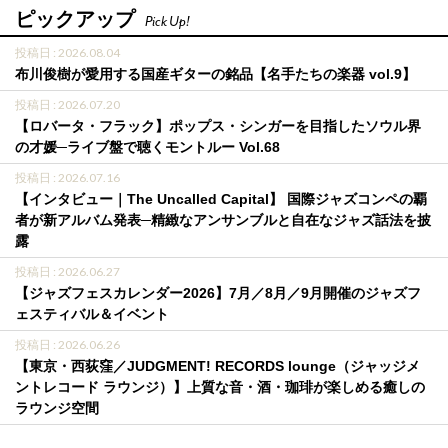
ピックアップ
Pick Up!
投稿日 : 2026.08.04
布川俊樹が愛用する国産ギターの銘品【名手たちの楽器 vol.9】
投稿日 : 2026.07.20
【ロバータ・フラック】ポップス・シンガーを目指したソウル界
の才媛─ライブ盤で聴くモントルー Vol.68
投稿日 : 2026.07.16
【インタビュー｜The Uncalled Capital】 国際ジャズコンペの覇
者が新アルバム発表─精緻なアンサンブルと自在なジャズ話法を披
露
投稿日 : 2026.06.27
【ジャズフェスカレンダー2026】7月／8月／9月開催のジャズフ
ェスティバル＆イベント
投稿日 : 2026.06.26
【東京・西荻窪／JUDGMENT! RECORDS lounge（ジャッジメ
ントレコード ラウンジ）】上質な音・酒・珈琲が楽しめる癒しの
ラウンジ空間