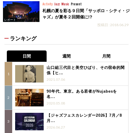
Activity
Jazz
Music
Present
札幌の夏を彩る９日間「サッポロ・シティ・ジ
ャズ」が夏冬２回開催に!?
レポート
投稿日 : 2018.06.29
ランキング
日間
週間
月間
山口組三代目と美空ひばり、その宿命的関
係【ヒ...
2021.07.06
90年代、東京。ある若者がNujabesを
名...
2020.05.08
【ジャズフェスカレンダー2026】7月／8
月...
2026.06.27