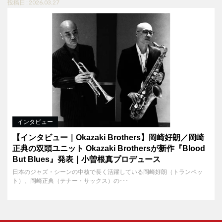
投稿日 : 2026.03.27
インタビュー
【インタビュー｜Okazaki Brothers】岡崎好朗／岡崎
正典の双頭ユニット Okazaki Brothersが新作『Blood
But Blues』発表｜小曽根真プロデュース
日本のジャズ・シーンの中核で長く活躍している岡崎好朗（トランペッ
ト）、岡崎正典（テナー・サックス）の･･･