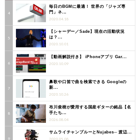
毎日のBGMに最適！ 世界の「ジャズ専
門」ネ...
2020.04.18
【シャーデー／Sade】現在の活動状況
は？...
2020.10.01
【動画解説付き】 iPhoneアプリ Gar...
2020.10.09
鼻歌や口笛で曲を検索できる Googleの
新...
2020.10.26
布川俊樹が愛用する国産ギターの銘品【名
手たち...
2026.08.04
サムライチャンプルーとNujabes─ 渡辺...
2020.05.08