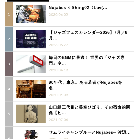
Nujabes × Shing02〈Luv(...
2020.06.05
【ジャズフェスカレンダー2026】7月／8
月...
2026.06.27
毎日のBGMに最適！ 世界の「ジャズ専
門」ネ...
2020.04.18
90年代、東京。ある若者がNujabesを
名...
2020.05.08
山口組三代目と美空ひばり、その宿命的関
係【ヒ...
2021.07.06
サムライチャンプルーとNujabes─ 渡辺...