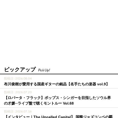
ピックアップ
Pick Up!
投稿日 : 2026.08.04
布川俊樹が愛用する国産ギターの銘品【名手たちの楽器 vol.9】
投稿日 : 2026.07.20
【ロバータ・フラック】ポップス・シンガーを目指したソウル界
の才媛─ライブ盤で聴くモントルー Vol.68
投稿日 : 2026.07.16
【インタビュー｜The Uncalled Capital】 国際ジャズコンペの覇