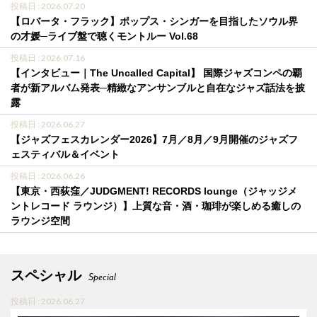
投稿日 : 2026.07.20
【ロバータ・フラック】ポップス・シンガーを目指したソウル界
の才媛─ライブ盤で聴くモントルー Vol.68
投稿日 : 2026.07.16
【インタビュー｜The Uncalled Capital】 国際ジャズコンペの覇
者が新アルバム発表─精緻なアンサンブルと自在なジャズ話法を披
露
投稿日 : 2026.06.27
【ジャズフェスカレンダー2026】7月／8月／9月開催のジャズフ
ェスティバル＆イベント
投稿日 : 2026.06.26
【東京・西荻窪／JUDGMENT! RECORDS lounge（ジャッジメ
ントレコード ラウンジ）】上質な音・酒・珈琲が楽しめる癒しの
ラウンジ空間
スペシャル
Special
投稿日 : 2026.06.27