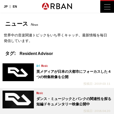
JP
EN
ニュース
News
世界中の音楽関連トピックをいち早くキャッチ。最新情報を毎日
発信しています。
タグ:
Resident Advisor
Art
Music
英メディアが日本の大都市にフォーカスした４
つの特集映像を公開
投稿日 : 2019.03.11
Music
ダンス・ミュージックとパンクの関連性を探る
短編ドキュメンタリー映像公開中
投稿日 : 2018.04.20