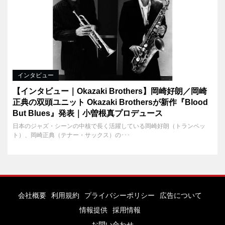
インタビュー
【インタビュー｜Okazaki Brothers】岡崎好朗／岡崎
正典の双頭ユニット Okazaki Brothersが新作『Blood
But Blues』発表｜小曽根真プロデュース
日本のジャズ・シーンの中核で長く活躍している岡崎好朗（トランペッ
ト）、岡崎正典（テナー・サックス）の･･･
会社概要
利用規約
プライバシーポリシー
広告について
情報提供
採用情報
お問い合わせ