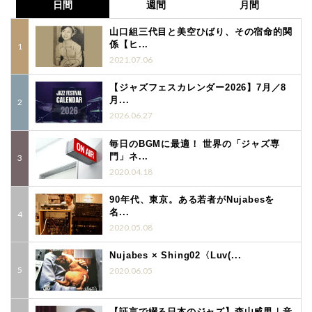
日間
週間
月間
山口組三代目と美空ひばり、その宿命的関
係【ヒ...
2021.07.06
【ジャズフェスカレンダー2026】7月／8
月...
2026.06.27
毎日のBGMに最適！ 世界の「ジャズ専
門」ネ...
2020.04.18
90年代、東京。ある若者がNujabesを
名...
2020.05.08
Nujabes × Shing02〈Luv(...
2020.06.05
【証言で綴る日本のジャズ】森山威男｜音