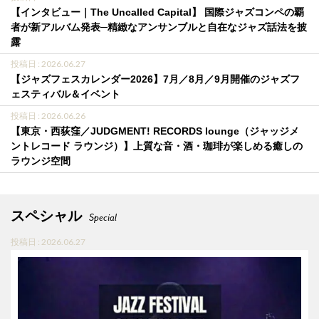
【インタビュー｜The Uncalled Capital】 国際ジャズコンペの覇
者が新アルバム発表─精緻なアンサンブルと自在なジャズ話法を披
露
投稿日 : 2026.06.27
【ジャズフェスカレンダー2026】7月／8月／9月開催のジャズフ
ェスティバル＆イベント
投稿日 : 2026.06.26
【東京・西荻窪／JUDGMENT! RECORDS lounge（ジャッジメ
ントレコード ラウンジ）】上質な音・酒・珈琲が楽しめる癒しの
ラウンジ空間
スペシャル
Special
投稿日 : 2026.06.27