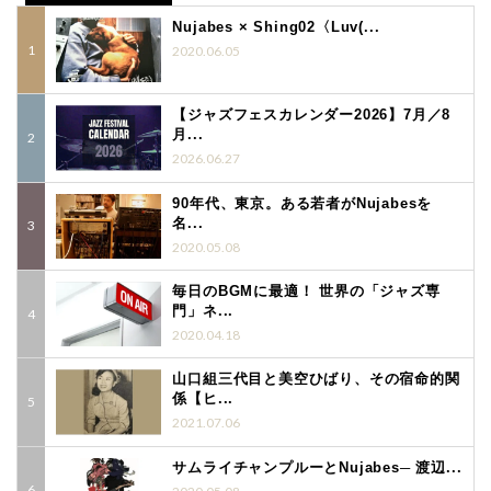
Nujabes × Shing02〈Luv(...
2020.06.05
【ジャズフェスカレンダー2026】7月／8
月...
2026.06.27
90年代、東京。ある若者がNujabesを
名...
2020.05.08
毎日のBGMに最適！ 世界の「ジャズ専
門」ネ...
2020.04.18
山口組三代目と美空ひばり、その宿命的関
係【ヒ...
2021.07.06
サムライチャンプルーとNujabes─ 渡辺...