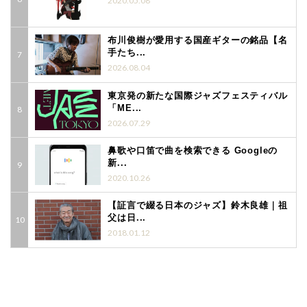
2020.05.08
布川俊樹が愛用する国産ギターの銘品【名
手たち...
2026.08.04
東京発の新たな国際ジャズフェスティバル
「ME...
2026.07.29
鼻歌や口笛で曲を検索できる Googleの
新...
2020.10.26
【証言で綴る日本のジャズ】鈴木良雄｜祖
父は日...
2018.01.12