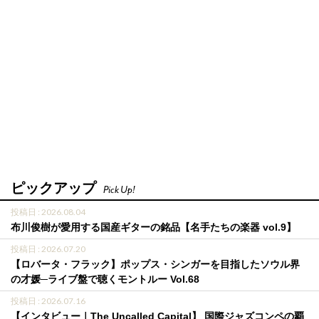
ピックアップ
Pick Up!
投稿日 : 2026.08.04
布川俊樹が愛用する国産ギターの銘品【名手たちの楽器 vol.9】
投稿日 : 2026.07.20
【ロバータ・フラック】ポップス・シンガーを目指したソウル界
の才媛─ライブ盤で聴くモントルー Vol.68
投稿日 : 2026.07.16
【インタビュー｜The Uncalled Capital】 国際ジャズコンペの覇