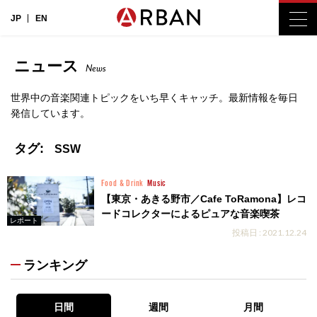
JP
EN
ニュース
News
世界中の音楽関連トピックをいち早くキャッチ。最新情報を毎日
発信しています。
タグ:
SSW
Food & Drink
Music
【東京・あきる野市／Cafe ToRamona】レコ
ードコレクターによるピュアな音楽喫茶
レポート
投稿日 : 2021.12.24
ランキング
日間
週間
月間