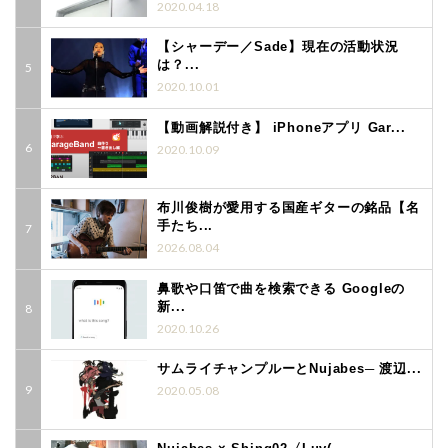
2020.04.18
【シャーデー／Sade】現在の活動状況
は？...
2020.10.01
【動画解説付き】 iPhoneアプリ Gar...
2020.10.09
布川俊樹が愛用する国産ギターの銘品【名
手たち...
2026.08.04
鼻歌や口笛で曲を検索できる Googleの
新...
2020.10.26
サムライチャンプルーとNujabes─ 渡辺...
2020.05.08