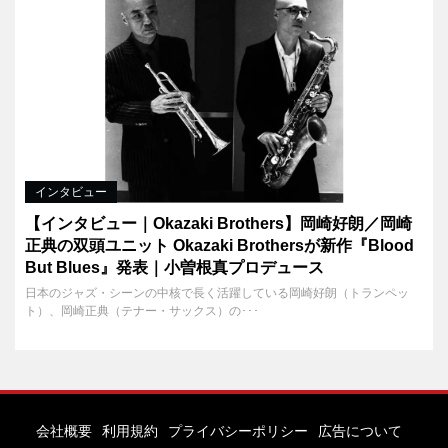
インタビュー
【インタビュー｜Okazaki Brothers】岡崎好朗／岡崎
正典の双頭ユニット Okazaki Brothersが新作『Blood
But Blues』発表｜小曽根真プロデュース
日本のジャズ・シーンの中核で長く活躍している岡崎好朗（トランペッ
ト）、岡崎正典（テナー・サックス）の･･･
会社概要
利用規約
プライバシーポリシー
広告について