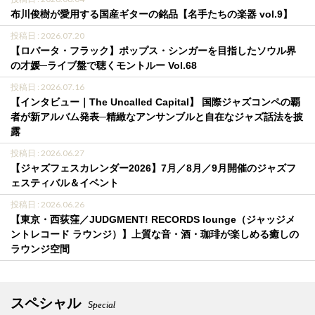
布川俊樹が愛用する国産ギターの銘品【名手たちの楽器 vol.9】
投稿日 : 2026.07.20
【ロバータ・フラック】ポップス・シンガーを目指したソウル界
の才媛─ライブ盤で聴くモントルー Vol.68
投稿日 : 2026.07.16
【インタビュー｜The Uncalled Capital】 国際ジャズコンペの覇
者が新アルバム発表─精緻なアンサンブルと自在なジャズ話法を披
露
投稿日 : 2026.06.27
【ジャズフェスカレンダー2026】7月／8月／9月開催のジャズフ
ェスティバル＆イベント
投稿日 : 2026.06.26
【東京・西荻窪／JUDGMENT! RECORDS lounge（ジャッジメ
ントレコード ラウンジ）】上質な音・酒・珈琲が楽しめる癒しの
ラウンジ空間
スペシャル
Special