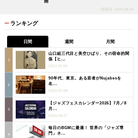
開
投稿日 : 2020.04.10
ランキング
日間
週間
月間
山口組三代目と美空ひばり、その宿命的関
係【ヒ...
2021.07.06
90年代、東京。ある若者がNujabesを
名...
2020.05.08
【ジャズフェスカレンダー2026】7月／8
月...
2026.06.27
毎日のBGMに最適！ 世界の「ジャズ専
門」ネ...