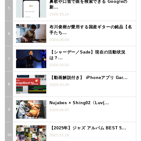
鼻歌や口笛で曲を検索できる Googleの
新...
2020.10.26
布川俊樹が愛用する国産ギターの銘品【名
手たち...
2026.08.04
【シャーデー／Sade】現在の活動状況
は？...
2020.10.01
【動画解説付き】 iPhoneアプリ Gar...
2020.10.09
Nujabes × Shing02〈Luv(...
2020.06.05
【2025年】ジャズ アルバム BEST 5...
2025.12.26