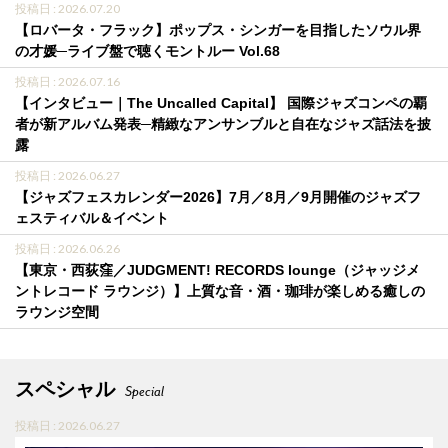
投稿日 : 2026.07.20
【ロバータ・フラック】ポップス・シンガーを目指したソウル界
の才媛─ライブ盤で聴くモントルー Vol.68
投稿日 : 2026.07.16
【インタビュー｜The Uncalled Capital】 国際ジャズコンペの覇
者が新アルバム発表─精緻なアンサンブルと自在なジャズ話法を披
露
投稿日 : 2026.06.27
【ジャズフェスカレンダー2026】7月／8月／9月開催のジャズフ
ェスティバル＆イベント
投稿日 : 2026.06.26
【東京・西荻窪／JUDGMENT! RECORDS lounge（ジャッジメ
ントレコード ラウンジ）】上質な音・酒・珈琲が楽しめる癒しの
ラウンジ空間
スペシャル
Special
投稿日 : 2026.06.27