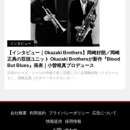
インタビュー
【インタビュー｜Okazaki Brothers】岡崎好朗／岡崎
正典の双頭ユニット Okazaki Brothersが新作『Blood
But Blues』発表｜小曽根真プロデュース
日本のジャズ・シーンの中核で長く活躍している岡崎好朗（トランペッ
ト）、岡崎正典（テナー・サックス）の･･･
会社概要
利用規約
プライバシーポリシー
広告について
情報提供
採用情報
お問い合わせ