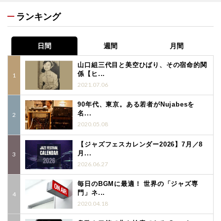
ランキング
日間
週間
月間
山口組三代目と美空ひばり、その宿命的関
係【ヒ...
2021.07.06
90年代、東京。ある若者がNujabesを
名...
2020.05.08
【ジャズフェスカレンダー2026】7月／8
月...
2026.06.27
毎日のBGMに最適！ 世界の「ジャズ専
門」ネ...
2020.04.18