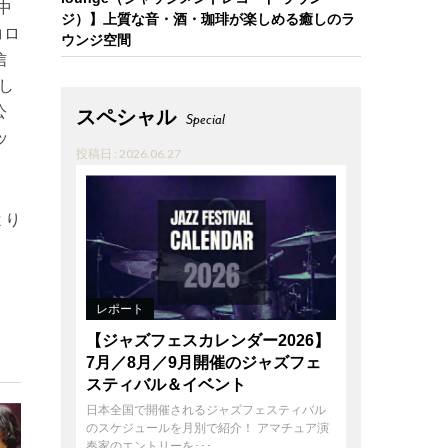
中
ジ）】上質な音・酒・珈琲が楽しめる癒しのラ
コロ
ウンジ空間
信
し
公
スペシャル
Special
ッ
投稿日 : 2026.06.27
より
レポート
【ジャズフェスカレンダー2026】
7月／8月／9月開催のジャズフェ
スティバル＆イベント
日本全国で開催されるジャズフェスティバル
のスケジュールを月別で紹介！ アマチュア演
奏家のエントリーを･･･