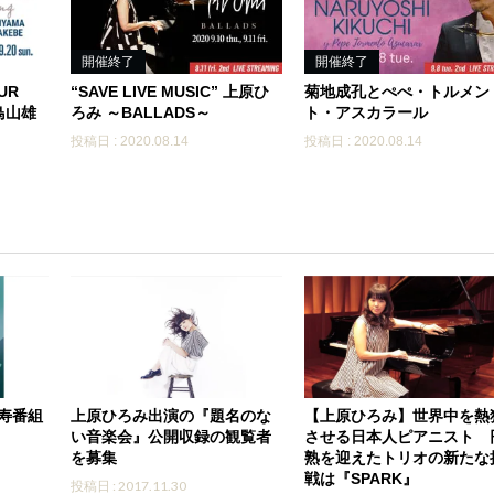
開催終了
開催終了
UR
“SAVE LIVE MUSIC” 上原ひ
菊地成孔とぺぺ・トルメン
h 鳥山雄
ろみ ～BALLADS～
ト・アスカラール
投稿日 : 2020.08.14
投稿日 : 2020.08.14
長寿番組
上原ひろみ出演の『題名のな
【上原ひろみ】世界中を熱
い音楽会』公開収録の観覧者
させる日本人ピアニスト 
を募集
熟を迎えたトリオの新たな
戦は『SPARK』
投稿日 : 2017.11.30