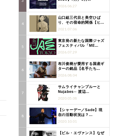
2026.06.27
山口組三代目と美空ひば
り、その宿命的関係【ヒ...
2021.07.06
東京発の新たな国際ジャズ
フェスティバル「ME...
2026.07.29
布川俊樹が愛用する国産ギ
ターの銘品【名手たち...
2026.08.04
で
サムライチャンプルーと
Nujabes─ 渡辺...
2020.05.08
【シャーデー／Sade】現
在の活動状況は？...
2020.10.01
【ビル・エヴァンス】なぜ