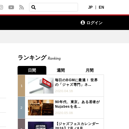
JP
EN
ログイン
ランキング
Ranking
日間
週間
月間
毎日のBGMに最適！ 世界
の「ジャズ専門」ネ...
2020.04.18
90年代、東京。ある若者が
Nujabesを名...
2020.05.08
【ジャズフェスカレンダー
2026】7月／8月...