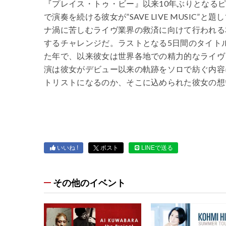
『プレイス・トゥ・ビー』以来10年ぶりとなるピア
で演奏を続ける彼女が”SAVE LIVE MUSIC
ナ渦に苦しむライヴ業界の救済に向けて行われる
するチャレンジだ。ラストとなる5日間のタイトルは“
た年で、以来彼女は世界各地での精力的なライヴ
演は彼女がデビュー以来の軌跡をソロで紡ぐ内容
トリストになるのか、そこに込められた彼女の想
いいね !
ポスト
LINEで送る
その他のイベント