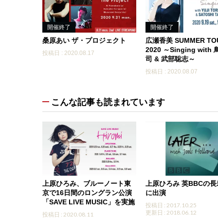
開催終了
開催終了
桑原あい ザ・プロジェクト
広瀬香美 SUMMER TO
2020 ～Singing wit
投稿日 : 2020.08.17
司 & 武部聡志～
投稿日 : 2020.08.07
こんな記事も読まれています
上原ひろみ、ブルーノート東
上原ひろみ 英BBCの
京で16日間のロングラン公演
に出演
「SAVE LIVE MUSIC」を実施
投稿日 : 2017.10.25
更新日 : 2018.06.12
投稿日 : 2020.08.11