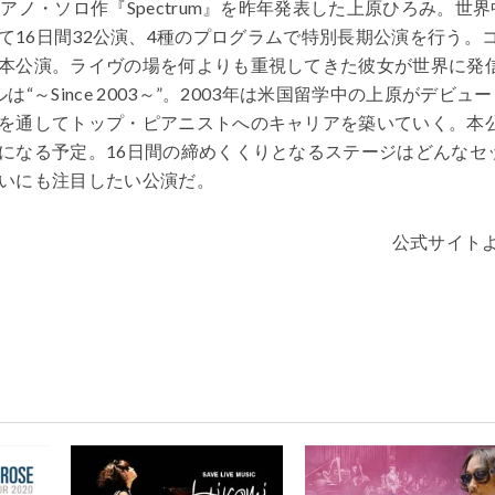
ノ・ソロ作『Spectrum』を昨年発表した上原ひろみ。世界
”と題して16日間32公演、4種のプログラムで特別長期公演を行う。
本公演。ライヴの場を何よりも重視してきた彼女が世界に発
～Since 2003～”。2003年は米国留学中の上原がデビュー
を通してトップ・ピアニストへのキャリアを築いていく。本
になる予定。16日間の締めくくりとなるステージはどんなセ
いにも注目したい公演だ。
公式サイト