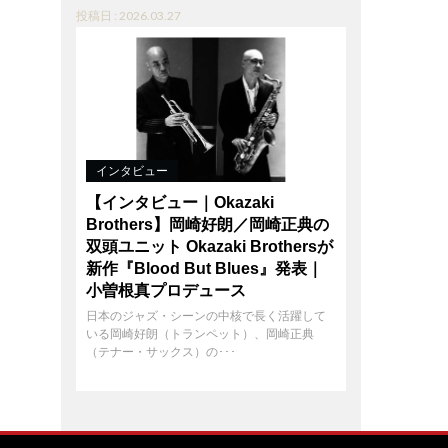
投稿日 : 2026.03.27
インタビュー
【インタビュー｜Okazaki
Brothers】岡崎好朗／岡崎正典の
双頭ユニット Okazaki Brothersが
新作『Blood But Blues』発表｜
小曽根真プロデュース
日本のジャズ・シーンの中核で長く活躍して
いる岡崎好朗（トランペット）、岡崎正典
（テナー・サックス）の･･･