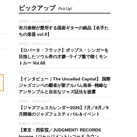
ピックアップ
Pick Up!
投稿日 : 2026.08.04
布川俊樹が愛用する国産ギターの銘品【名手た
ちの楽器 vol.9】
投稿日 : 2026.07.20
【ロバータ・フラック】ポップス・シンガーを
目指したソウル界の才媛─ライブ盤で聴くモン
トルー Vol.68
投稿日 : 2026.07.16
【インタビュー｜The Uncalled Capital】 国際
ジャズコンペの覇者が新アルバム発表─精緻な
アンサンブルと自在なジャズ話法を披露
投稿日 : 2026.06.27
【ジャズフェスカレンダー2026】7月／8月／9
月開催のジャズフェスティバル＆イベント
投稿日 : 2026.06.26
【東京・西荻窪／JUDGMENT! RECORDS
lounge（ジャッジメントレコード ラウン