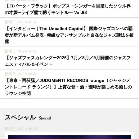
【ロバータ・フラック】ポップス・シンガーを目指したソウル界
の才媛─ライブ盤で聴くモントルー Vol.68
投稿日 : 2026.07.16
【インタビュー｜The Uncalled Capital】 国際ジャズコンペの覇
者が新アルバム発表─精緻なアンサンブルと自在なジャズ話法を披
露
投稿日 : 2026.06.27
【ジャズフェスカレンダー2026】7月／8月／9月開催のジャズフ
ェスティバル＆イベント
投稿日 : 2026.06.26
【東京・西荻窪／JUDGMENT! RECORDS lounge（ジャッジメ
ントレコード ラウンジ）】上質な音・酒・珈琲が楽しめる癒しの
ラウンジ空間
スペシャル
Special
投稿日 : 2026.06.27