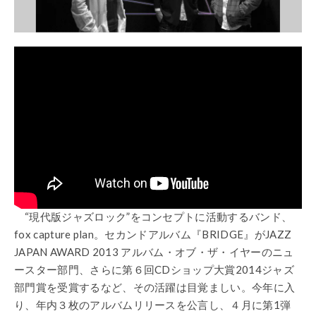
“現代版ジャズロック”をコンセプトに活動するバンド、
fox capture plan。セカンドアルバム『BRIDGE』がJAZZ
JAPAN AWARD 2013 アルバム・オブ・ザ・イヤーのニュ
ースター部門、さらに第６回CDショップ大賞2014ジャズ
部門賞を受賞するなど、その活躍は目覚ましい。今年に入
り、年内３枚のアルバムリリースを公言し、４月に第1弾