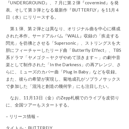
『UNDERGROUND』、７月に第２弾『covermind』を発
表。そして第３弾となる最新作『BUTTERFLY』を11月４
日（水）にリリースする。
第１弾、第２弾とは異なり、オリジナル曲を中心に構成
された本作。サードアルバム『WALL』収録の「疾走する
閃光」を彷彿とさせる「Supersonic」、ストリングスを大
胆にフィーチャーしたリード曲「Butterfly Effect」、TBS
系ドラマ「ヤメゴク～ヤクザやめて頂きます～」の劇中音
楽として制作された「In the Darkness」の再アレンジ、さ
らに、ミューズのカバー曲「Plug In Baby」などを収録。
また、彼らの希望が実現し、菊地成孔がソプラノサックス
で参加した「混沌と創造の幾何学」にも注目したい。
なお、11月13日（金）のZepp札幌でのライブを皮切り
に、全国ツアーもスタートする。
– リリース情報 –
タイトル：BUTTERFLY