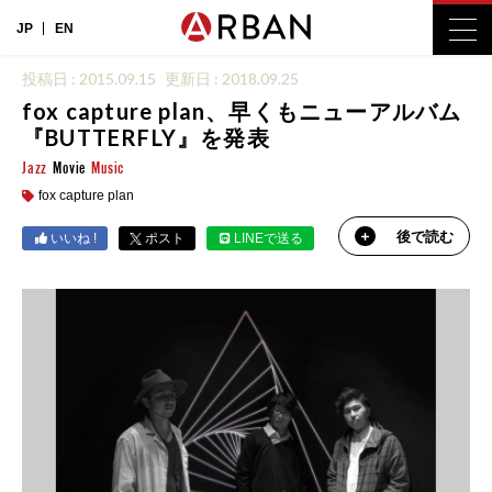
JP
EN
投稿日 : 2015.09.15
更新日 : 2018.09.25
fox capture plan、早くもニューアルバム
『BUTTERFLY』を発表
Jazz
Movie
Music
fox capture plan
後で読む
いいね !
ポスト
LINEで送る