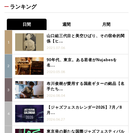
ランキング
日間
週間
月間
山口組三代目と美空ひばり、その宿命的関
係【ヒ...
2021.07.06
90年代、東京。ある若者がNujabesを
名...
2020.05.08
布川俊樹が愛用する国産ギターの銘品【名
手たち...
2026.08.04
【ジャズフェスカレンダー2026】7月／8
月...
2026.06.27
東京発の新たな国際ジャズフェスティバル