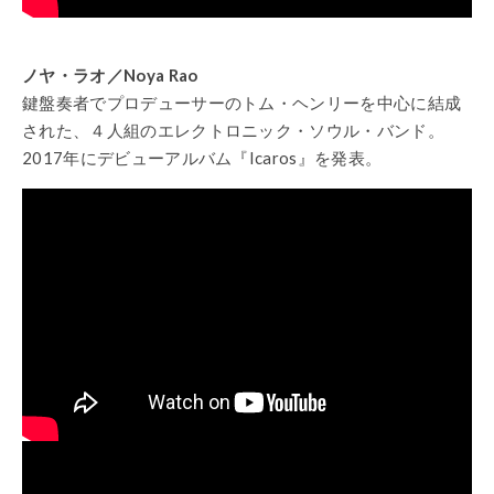
ノヤ・ラオ／Noya Rao
鍵盤奏者でプロデューサーのトム・ヘンリーを中心に結成
された、４人組のエレクトロニック・ソウル・バンド。
2017年にデビューアルバム『Icaros』を発表。