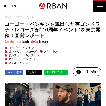
JP
EN
投稿日 : 2018.09.24
ゴーゴー・ペンギンを輩出した英ゴンドワ
ナ・レコーズが“10周年イベント”を東京開
催！直前レポート
Activity
Jazz
Movie
Music
Present
ゴーゴー・ペンギン
ゴンドワナ・レコーズ
ノヤ・ラオ
ポルティコ・カルテット
マシュー・ハルソール
ママル・ハンズ
後で読む
いいね !
ポスト
LINEで送る