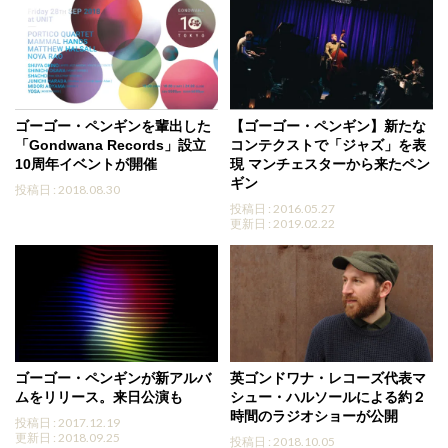
ゴーゴー・ペンギンを輩出した
【ゴーゴー・ペンギン】新たな
「Gondwana Records」設立
コンテクストで「ジャズ」を表
10周年イベントが開催
現 マンチェスターから来たペン
ギン
投稿日 : 2018.08.30
投稿日 : 2016.05.27
更新日 : 2019.02.22
ゴーゴー・ペンギンが新アルバ
英ゴンドワナ・レコーズ代表マ
ムをリリース。来日公演も
シュー・ハルソールによる約２
時間のラジオショーが公開
投稿日 : 2017.12.19
更新日 : 2018.09.25
投稿日 : 2018.10.05