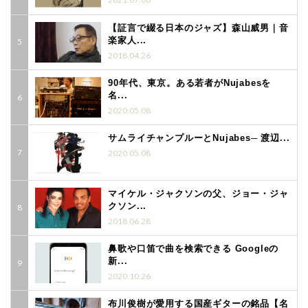
【証言で綴る日本のジャズ】森山威男｜音
楽家人...
2018.04.26
90年代、東京。ある若者がNujabesを
名...
2020.05.08
サムライチャンプルーとNujabes─ 渡辺...
2020.05.08
マイケル・ジャクソンの父、ジョー・ジャ
クソン...
2018.06.28
鼻歌や口笛で曲を検索できる Googleの
新...
2020.10.26
布川俊樹が愛用する国産ギターの銘品【名