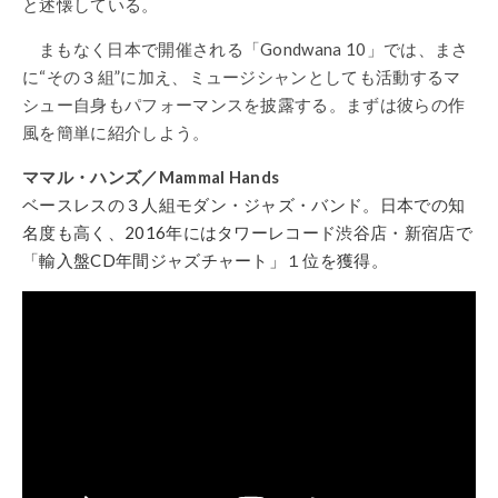
と述懐している。
まもなく日本で開催される「Gondwana 10」では、まさ
に“その３組”に加え、ミュージシャンとしても活動するマ
シュー自身もパフォーマンスを披露する。まずは彼らの作
風を簡単に紹介しよう。
ママル・ハンズ／Mammal Hands
ベースレスの３人組モダン・ジャズ・バンド。日本での知
名度も高く、2016年にはタワーレコード渋谷店・新宿店で
「輸入盤CD年間ジャズチャート」１位を獲得。