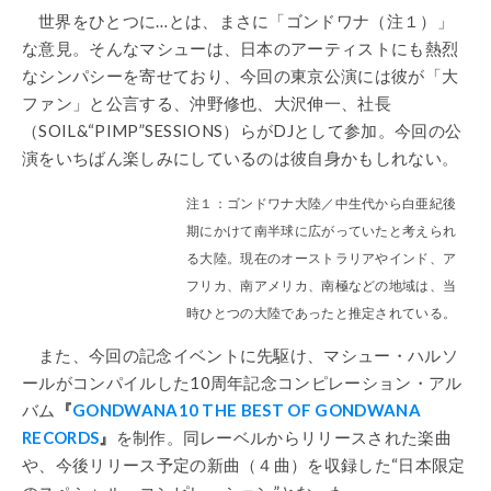
世界をひとつに…とは、まさに「ゴンドワナ（注１）」
な意見。そんなマシューは、日本のアーティストにも熱烈
なシンパシーを寄せており、今回の東京公演には彼が「大
ファン」と公言する、沖野修也、大沢伸一、社長
（SOIL&“PIMP”SESSIONS）らがDJとして参加。今回の公
演をいちばん楽しみにしているのは彼自身かもしれない。
注１：ゴンドワナ大陸／中生代から白亜紀後
期にかけて南半球に広がっていたと考えられ
る大陸。現在のオーストラリアやインド、ア
フリカ、南アメリカ、南極などの地域は、当
時ひとつの大陸であったと推定されている。
また、今回の記念イベントに先駆け、マシュー・ハルソ
ールがコンパイルした10周年記念コンピレーション・アル
バム
『
GONDWANA10 THE BEST OF GONDWANA
RECORDS
』
を制作。同レーベルからリリースされた楽曲
や、今後リリース予定の新曲（４曲）を収録した“日本限定