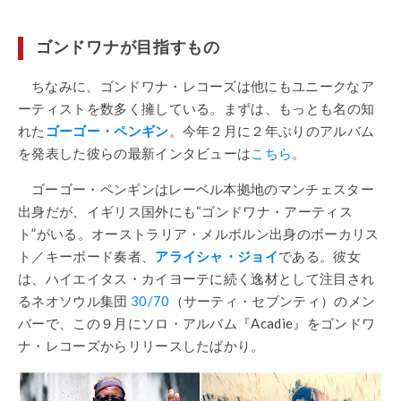
ゴンドワナが目指すもの
ちなみに、ゴンドワナ・レコーズは他にもユニークなア
ーティストを数多く擁している。まずは、もっとも名の知
れた
ゴーゴー・ペンギン
。今年２月に２年ぶりのアルバム
を発表した彼らの最新インタビューは
こちら
。
ゴーゴー・ペンギンはレーベル本拠地のマンチェスター
出身だが、イギリス国外にも“ゴンドワナ・アーティス
ト”がいる。オーストラリア・メルボルン出身のボーカリス
ト／キーボード奏者、
アライシャ・ジョイ
である。彼女
は、ハイエイタス・カイヨーテに続く逸材として注目され
るネオソウル集団
30/70
（サーティ・セブンティ）のメン
バーで、この９月にソロ・アルバム『Acadie』をゴンドワ
ナ・レコーズからリリースしたばかり。