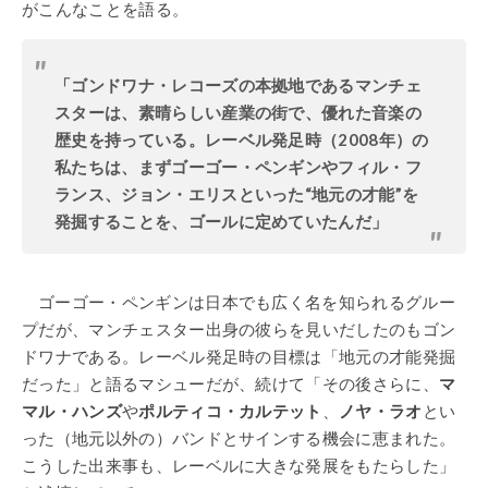
がこんなことを語る。
「ゴンドワナ・レコーズの本拠地であるマンチェ
スターは、素晴らしい産業の街で、優れた音楽の
歴史を持っている。レーベル発足時（2008年）の
私たちは、まずゴーゴー・ペンギンやフィル・フ
ランス、ジョン・エリスといった“地元の才能”を
発掘することを、ゴールに定めていたんだ」
ゴーゴー・ペンギンは日本でも広く名を知られるグルー
プだが、マンチェスター出身の彼らを見いだしたのもゴン
ドワナである。レーベル発足時の目標は「地元の才能発掘
だった」と語るマシューだが、続けて「その後さらに、
マ
マル・ハンズ
や
ポルティコ・カルテット
、
ノヤ・ラオ
とい
った（地元以外の）バンドとサインする機会に恵まれた。
こうした出来事も、レーベルに大きな発展をもたらした」