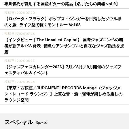
布川俊樹が愛用する国産ギターの銘品【名手たちの楽器 vol.9】
投稿日 : 2026.07.20
【ロバータ・フラック】ポップス・シンガーを目指したソウル界
の才媛─ライブ盤で聴くモントルー Vol.68
投稿日 : 2026.07.16
【インタビュー｜The Uncalled Capital】 国際ジャズコンペの覇
者が新アルバム発表─精緻なアンサンブルと自在なジャズ話法を披
露
投稿日 : 2026.06.27
【ジャズフェスカレンダー2026】7月／8月／9月開催のジャズフ
ェスティバル＆イベント
投稿日 : 2026.06.26
【東京・西荻窪／JUDGMENT! RECORDS lounge（ジャッジメ
ントレコード ラウンジ）】上質な音・酒・珈琲が楽しめる癒しの
ラウンジ空間
スペシャル
Special