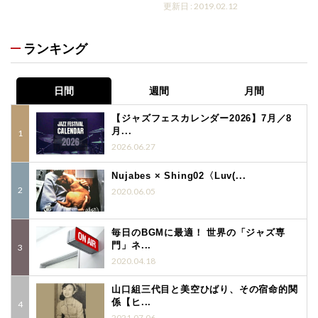
更新日 : 2019.02.12
ランキング
日間
週間
月間
【ジャズフェスカレンダー2026】7月／8
月...
2026.06.27
Nujabes × Shing02〈Luv(...
2020.06.05
毎日のBGMに最適！ 世界の「ジャズ専
門」ネ...
2020.04.18
山口組三代目と美空ひばり、その宿命的関
係【ヒ...
2021.07.06