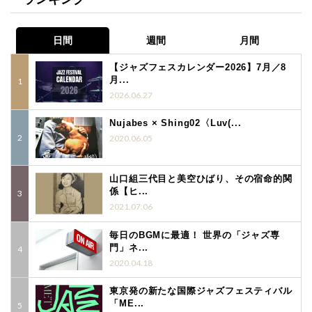
日間
週間
月間
【ジャズフェスカレンダー2026】7月／8
月...
2026.06.27
Nujabes × Shing02〈Luv(...
2020.06.05
山口組三代目と美空ひばり、その宿命的関
係【ヒ...
2021.07.06
毎日のBGMに最適！ 世界の「ジャズ専
門」ネ...
2020.04.18
東京発の新たな国際ジャズフェスティバル
「ME...