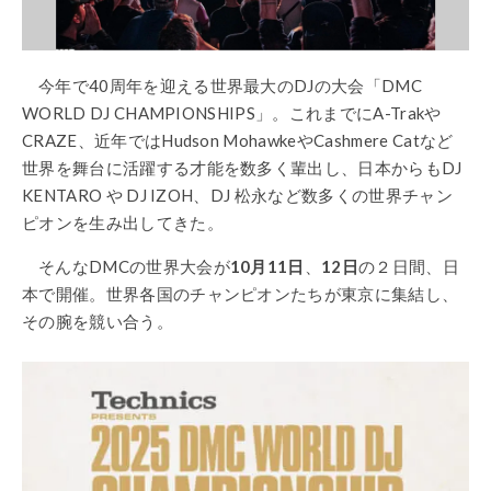
今年で40周年を迎える世界最大のDJの大会「DMC
WORLD DJ CHAMPIONSHIPS」。これまでにA-Trakや
CRAZE、近年ではHudson MohawkeやCashmere Catなど
世界を舞台に活躍する才能を数多く輩出し、日本からもDJ
KENTARO や DJ IZOH、DJ 松永など数多くの世界チャン
ピオンを生み出してきた。
そんなDMCの世界大会が
10月11日
、
12日
の２日間、日
本で開催。世界各国のチャンピオンたちが東京に集結し、
その腕を競い合う。