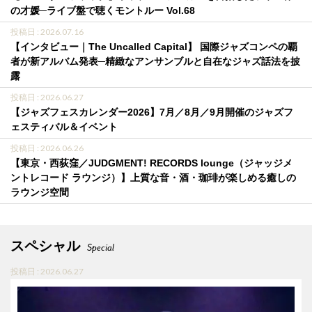
の才媛─ライブ盤で聴くモントルー Vol.68
投稿日 : 2026.07.16
【インタビュー｜The Uncalled Capital】 国際ジャズコンペの覇
者が新アルバム発表─精緻なアンサンブルと自在なジャズ話法を披
露
投稿日 : 2026.06.27
【ジャズフェスカレンダー2026】7月／8月／9月開催のジャズフ
ェスティバル＆イベント
投稿日 : 2026.06.26
【東京・西荻窪／JUDGMENT! RECORDS lounge（ジャッジメ
ントレコード ラウンジ）】上質な音・酒・珈琲が楽しめる癒しの
ラウンジ空間
スペシャル
Special
投稿日 : 2026.06.27