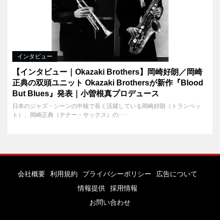
インタビュー
【インタビュー｜Okazaki Brothers】岡崎好朗／岡崎
正典の双頭ユニット Okazaki Brothersが新作『Blood
But Blues』発表｜小曽根真プロデュース
日本のジャズ・シーンの中核で長く活躍している岡崎好朗（トランペッ
ト）、岡崎正典（テナー・サックス）の･･･
会社概要
利用規約
プライバシーポリシー
広告について
情報提供
採用情報
お問い合わせ