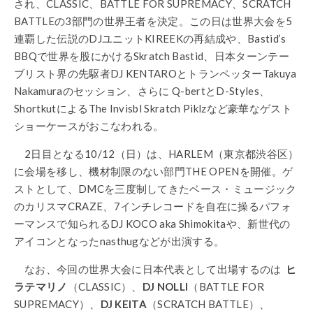
され、CLASSIC、BATTLE FOR SUPREMACY、SCRATCH
BATTLEの3部門の世界王者を決定。この日は世界大会を5
連覇した伝説のDJユニットKIREEKの再結成や、Bastid’s
BBQで世界を股にかけるSkratch Bastid、日本ターンテー
ブリスト界の先駆者DJ KENTAROとトランペッターTakuya
Nakamuraのセッション、さらに Q-bertとD-Styles、
ShortkutによるThe Invisbl Skratch Piklzなど豪華なゲスト
ショーケースがおこなわれる。
2日目となる10/12（日）は、HARLEM（東京都渋谷区）
に会場を移し、機材制限のない部門THE OPENを開催。ゲ
ストとして、DMCを三度制してきたベース・ミュージック
のカリスマCRAZE、7インチレコードを自在に操るパフォ
ーマンスで知られるDJ KOCO aka Shimokitaや、新世代の
アイコンとなったnasthugなどが出演する。
なお、今回の世界大会に日本代表として出場するのは
ヒ
ラテマリノ
（CLASSIC）、
DJ NOLLI
（BATTLE FOR
SUPREMACY）、
DJ KEITA
（SCRATCH BATTLE）、