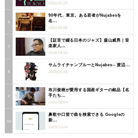
2026.07.29
90年代、東京。ある若者がNujabesを
名...
2020.05.08
【証言で綴る日本のジャズ】森山威男｜音
楽家人...
2018.04.26
サムライチャンプルーとNujabes─ 渡辺...
2020.05.08
布川俊樹が愛用する国産ギターの銘品【名
手たち...
2026.08.04
鼻歌や口笛で曲を検索できる Googleの
新...
2020.10.26