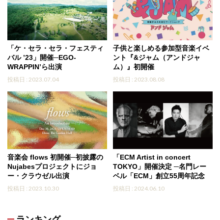
「ケ・セラ・セラ・フェスティ
子供と楽しめる参加型音楽イベ
バル ’23」開催─EGO-
ント『&ジャム（アンドジャ
WRAPPIN’ら出演
ム）』初開催
投稿日 : 2023.07.04
投稿日 : 2023.08.08
音楽会 flows 初開催─初披露の
「ECM Artist in concert
Nujabesプロジェクトにジョ
TOKYO」開催決定 ─名門レー
ー・クラウゼル出演
ベル「ECM」創立55周年記念
投稿日 : 2023.10.30
投稿日 : 2024.06.10
ランキング