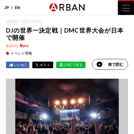
JP
EN
投稿日 : 2025.09.12
DJの世界一決定戦｜DMC世界大会が日本
で開催
Activity
Music
イベント情報
後で読む
いいね !
ポスト
LINEで送る