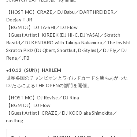
【HOST MC】CRAZE／DJ Babu／DARTHREIDER／
Deejay T-JR
【BGM DJ】DJ TA-SHI／DJ Flow
【Guest Artist】KIREEK (DJ HI-C, DJ YASA)／Skratch
Bastid／DJ KENTARO with Takuya Nakamura／The Invisbl
Skratch Piklz (DJ Qbert, Shortkut, D-Styles)／DJ Fly／DJ
Rena／JFB
●10.12（SUN)）HARLEM
世界各国のチャンピオンとワイルドカードを勝ちあがった
DJたちによるTHE OPENの部門を開催。
【HOST MC】DJ Revise／DJ Rina
【BGM DJ】DJ Flow
【Guest Artist】CRAZE／DJ KOCO aka Shimokita／
nasthug